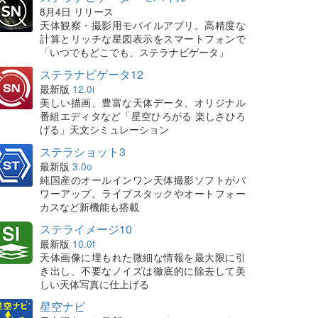
8月4日 リリース
天体観察・撮影用モバイルアプリ。高精度な
計算とリッチな星図表示をスマートフォンで
「いつでもどこでも、ステラナビゲータ」
ステラナビゲータ12
最新版
12.0i
美しい描画、豊富な天体データ、オリジナル
番組エディタなど「星空ひろがる 楽しさひろ
げる」天文シミュレーション
ステラショット3
最新版
3.0o
純国産のオールインワン天体撮影ソフトがパ
ワーアップ。ライブスタックやオートフォー
カスなど新機能も搭載
ステライメージ10
最新版
10.0f
天体画像に埋もれた微細な情報を最大限に引
き出し、不要なノイズは徹底的に除去して美
しい天体写真に仕上げる
星空ナビ