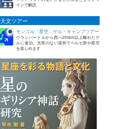
インで解説
天文ツアー
モンゴル「星空」ゲル・キャンプツアー
ウランバートルから西へ250km以上離れたゲ
ルに連泊。光害のない場所でペルセ群や星空
を楽しめます