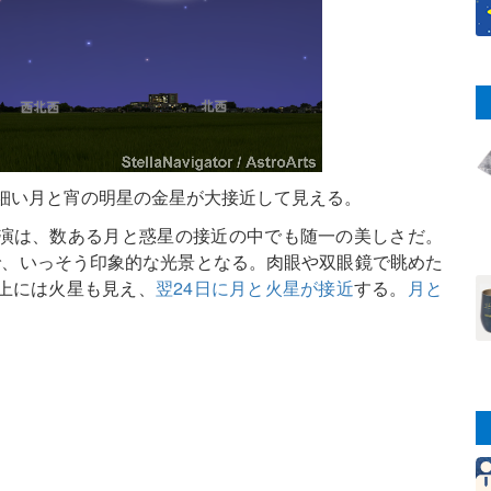
の細い月と宵の明星の金星が大接近して見える。
演は、数ある月と惑星の接近の中でも随一の美しさだ。
で、いっそう印象的な光景となる。肉眼や双眼鏡で眺めた
上には火星も見え、
翌24日に月と火星が接近
する。
月と