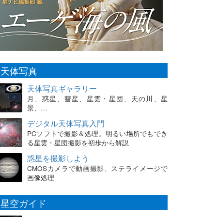
天体写真
天体写真ギャラリー
月、惑星、彗星、星雲・星団、天の川、星
景、…
デジタル天体写真入門
PCソフトで撮影＆処理。明るい場所でもでき
る星雲・星団撮影を初歩から解説
惑星を撮影しよう
CMOSカメラで動画撮影、ステライメージで
画像処理
星空ガイド