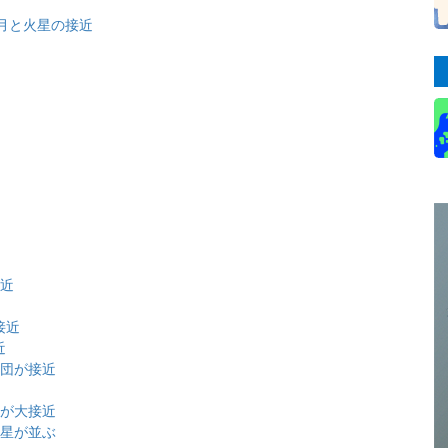
 月と火星の接近
近
接近
接近
近
星団が接近
団が大接近
金星が並ぶ