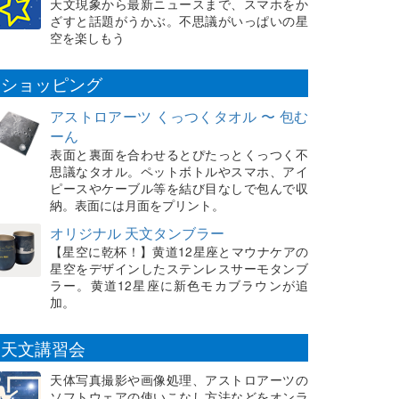
天文現象から最新ニュースまで、スマホをか
ざすと話題がうかぶ。不思議がいっぱいの星
空を楽しもう
ショッピング
アストロアーツ くっつくタオル 〜 包む
ーん
表面と裏面を合わせるとぴたっとくっつく不
思議なタオル。ペットボトルやスマホ、アイ
ピースやケーブル等を結び目なしで包んで収
納。表面には月面をプリント。
オリジナル 天文タンブラー
【星空に乾杯！】黄道12星座とマウナケアの
星空をデザインしたステンレスサーモタンブ
ラー。黄道12星座に新色モカブラウンが追
加。
天文講習会
天体写真撮影や画像処理、アストロアーツの
ソフトウェアの使いこなし方法などをオンラ