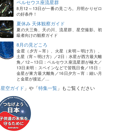
ペルセウス座流星群
8月12～13日が一番の見ごろ。月明かりゼロ
の好条件！
夏休み 天体観察ガイド
夏の大三角、天の川、流星群、星空撮影。初
級者向けの観察ガイド
8月の見どころ
金星（夕方～宵）、火星（未明～明け方）、
土星（宵～明け方）／2日：水星が西方最大離
角／12～13日：ペルセウス座流星群が極大／
13日未明：スペインなどで皆既日食／15日：
金星が東方最大離角／16日夕方～宵：細い月
と金星が接近／…
「
星空ガイド
」や「
特集一覧
」もご覧ください