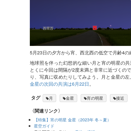
5月23日の夕方から宵、西北西の低空で月齢4
地球照を伴った幻想的な細い月と宵の明星の共
とくに今回は間隔が2度未満と非常に近づくの
り、写真に収めたりしてみよう。月と金星の左
金星の次回の共演は6月22日
。
タグ
月
金星
宵の明星
接近
〈関連リンク〉
【特集】宵の明星 金星（2023年 冬～夏）
星空ガイド