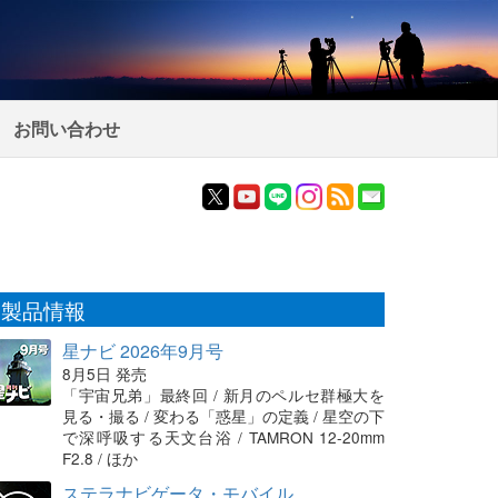
お問い合わせ
製品情報
星ナビ 2026年9月号
8月5日 発売
「宇宙兄弟」最終回 / 新月のペルセ群極大を
見る・撮る / 変わる「惑星」の定義 / 星空の下
で深呼吸する天文台浴 / TAMRON 12-20mm
F2.8 / ほか
ステラナビゲータ・モバイル