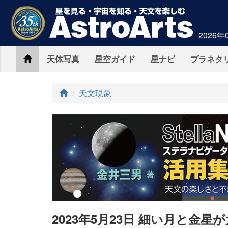
2026年
Home
天体写真
星空ガイド
星ナビ
プラネタ
ト
天文現象
ッ
プ
2023年5月23日 細い月と金星