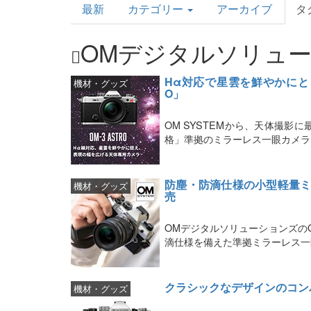
最新
カテゴリー
アーカイブ
タ
Topics
OMデジタルソリュ
Hα対応で星雲を鮮やかにとらえ
機材・グッズ
O」
OM SYSTEMから、天体撮
格」準拠のミラーレス一眼カメラ「OM
防塵・防滴仕様の小型軽量ミラーレ
機材・グッズ
売
OMデジタルソリューションズのO
滴仕様を備えた準拠ミラーレス一眼カメ
クラシックなデザインのコンパク
機材・グッズ