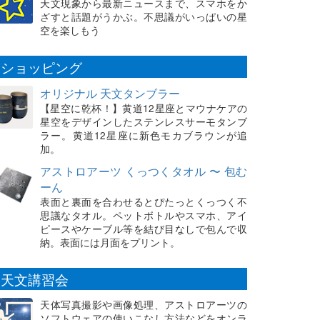
天文現象から最新ニュースまで、スマホをか
ざすと話題がうかぶ。不思議がいっぱいの星
空を楽しもう
ショッピング
オリジナル 天文タンブラー
【星空に乾杯！】黄道12星座とマウナケアの
星空をデザインしたステンレスサーモタンブ
ラー。黄道12星座に新色モカブラウンが追
加。
アストロアーツ くっつくタオル 〜 包む
ーん
表面と裏面を合わせるとぴたっとくっつく不
思議なタオル。ペットボトルやスマホ、アイ
ピースやケーブル等を結び目なしで包んで収
納。表面には月面をプリント。
天文講習会
天体写真撮影や画像処理、アストロアーツの
ソフトウェアの使いこなし方法などをオンラ