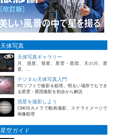
天体写真
天体写真ギャラリー
月、惑星、彗星、星雲・星団、天の川、星
景、…
デジタル天体写真入門
PCソフトで撮影＆処理。明るい場所でもでき
る星雲・星団撮影を初歩から解説
惑星を撮影しよう
CMOSカメラで動画撮影、ステライメージで
画像処理
星空ガイド