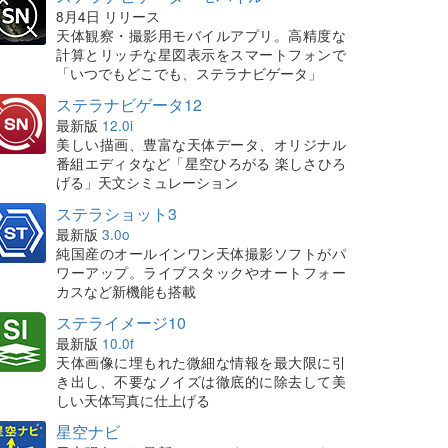
8月4日 リリース
天体観察・撮影用モバイルアプリ。高精度な
計算とリッチな星図表示をスマートフォンで
「いつでもどこでも、ステラナビゲータ」
ステラナビゲータ12
最新版
12.0i
美しい描画、豊富な天体データ、オリジナル
番組エディタなど「星空ひろがる 楽しさひろ
げる」天文シミュレーション
ステラショット3
最新版
3.0o
純国産のオールインワン天体撮影ソフトがパ
ワーアップ。ライブスタックやオートフォー
カスなど新機能も搭載
ステライメージ10
最新版
10.0f
天体画像に埋もれた微細な情報を最大限に引
き出し、不要なノイズは徹底的に除去して美
しい天体写真に仕上げる
星空ナビ