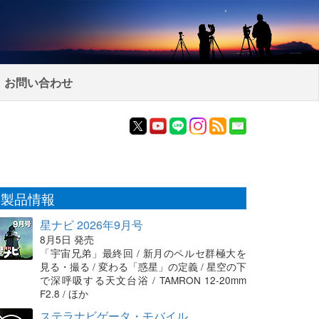
お問い合わせ
製品情報
星ナビ 2026年9月号
8月5日 発売
「宇宙兄弟」最終回 / 新月のペルセ群極大を
見る・撮る / 変わる「惑星」の定義 / 星空の下
で深呼吸する天文台浴 / TAMRON 12-20mm
F2.8 / ほか
ステラナビゲータ・モバイル