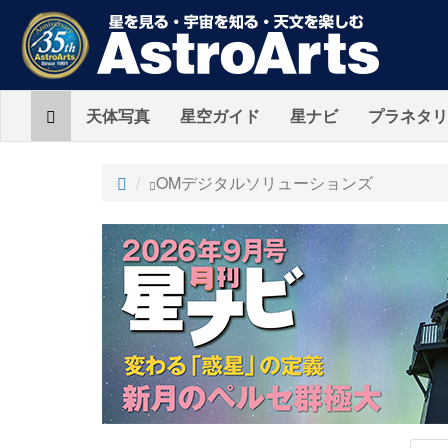
Home
天体写真
星空ガイド
星ナビ
プラネタリ
ト
OMデジタルソリューションズ
ッ
プ
AstroArts