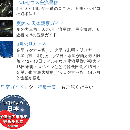
ペルセウス座流星群
8月12～13日が一番の見ごろ。月明かりゼロ
の好条件！
夏休み 天体観察ガイド
夏の大三角、天の川、流星群、星空撮影。初
級者向けの観察ガイド
8月の見どころ
金星（夕方～宵）、火星（未明～明け方）、
土星（宵～明け方）／2日：水星が西方最大離
角／12～13日：ペルセウス座流星群が極大／
13日未明：スペインなどで皆既日食／15日：
金星が東方最大離角／16日夕方～宵：細い月
と金星が接近／…
「
星空ガイド
」や「
特集一覧
」もご覧ください