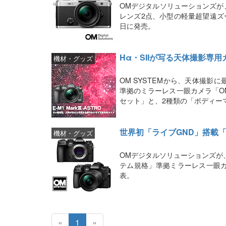
OMデジタルソリューションズが、
レンズ2点、小型の軽量超望遠ズ
日に発売。
Hα・SIIが写る天体撮影専用カメラ
機材・グッズ
OM SYSTEMから、天体撮
準拠のミラーレス一眼カメラ「OM SY
セット」と、2種類の「ボディー
世界初「ライブGND」搭載「OM-
機材・グッズ
OMデジタルソリューションズが
テム規格」準拠ミラーレス一眼カメラ「
表。
«
1
»