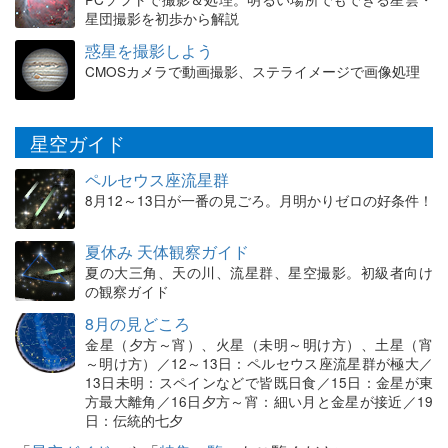
星団撮影を初歩から解説
惑星を撮影しよう
CMOSカメラで動画撮影、ステライメージで画像処理
星空ガイド
ペルセウス座流星群
8月12～13日が一番の見ごろ。月明かりゼロの好条件！
夏休み 天体観察ガイド
夏の大三角、天の川、流星群、星空撮影。初級者向け
の観察ガイド
8月の見どころ
金星（夕方～宵）、火星（未明～明け方）、土星（宵
～明け方）／12～13日：ペルセウス座流星群が極大／
13日未明：スペインなどで皆既日食／15日：金星が東
方最大離角／16日夕方～宵：細い月と金星が接近／19
日：伝統的七夕