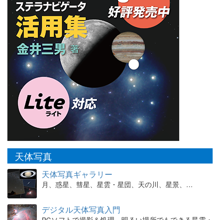
天体写真
天体写真ギャラリー
月、惑星、彗星、星雲・星団、天の川、星景、…
デジタル天体写真入門
PCソフトで撮影＆処理。明るい場所でもできる星雲・