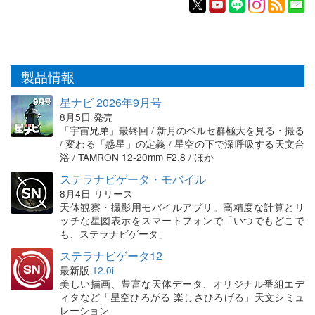
製品情報
星ナビ 2026年9月号
8月5日 発売
「宇宙兄弟」最終回 / 新月のペルセ群極大を見る・撮る
/ 変わる「惑星」の定義 / 星空の下で深呼吸する天文台
浴 / TAMRON 12-20mm F2.8 / ほか
ステラナビゲータ・モバイル
8月4日 リリース
天体観察・撮影用モバイルアプリ。高精度な計算とリ
ッチな星図表示をスマートフォンで「いつでもどこで
も、ステラナビゲータ」
ステラナビゲータ12
最新版
12.0i
美しい描画、豊富な天体データ、オリジナル番組エデ
ィタなど「星空ひろがる 楽しさひろげる」天文シミュ
レーション