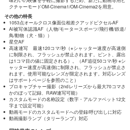
味わいの映像を手軽に撮影するため、新たに動画専用ピ
クチャーモードOM-Cinema1/OM-Cinema2を用意。
その他の特長
1053点オールクロス像面位相差クアッドピクセルAF
AI被写体認識AF（人物/モータースポーツ/飛行機/鉄道/
鳥/動物（犬・猫））
星空AF
高速連写 最速120コマ/秒（※シャッター速度が高速側
に制限され、フラッシュが禁止されます。ピント、露出
は1コマ目の値に固定される）。（AF追従50コマ/秒 ※シ
ャッター速度が高速側に制限され、フラッシュが禁止さ
れます。使用可能なレンズが限定されます。対応レンズ
はサポートページを参照のこと）
プロキャプチャー撮影（2ndレリーズから最大70コマさ
かのぼって記録、RAW連写可能）
カスタムモードの名称設定（数字・アルファベット12文
字まで設定可能）
動画モードのカスタムモードへの登録/呼び出しに対応
動画撮影ランプ（タリーランプ）対応