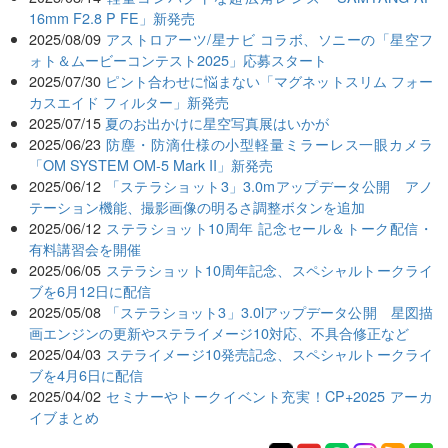
16mm F2.8 P FE」新発売
2025/08/09
アストロアーツ/星ナビ コラボ、ソニーの「星空フ
ォト＆ムービーコンテスト2025」応募スタート
2025/07/30
ピント合わせに悩まない「マグネットスリム フォー
カスエイド フィルター」新発売
2025/07/15
夏のお出かけに星空写真展はいかが
2025/06/23
防塵・防滴仕様の小型軽量ミラーレス一眼カメラ
「OM SYSTEM OM-5 Mark II」新発売
2025/06/12
「ステラショット3」3.0mアップデータ公開 アノ
テーション機能、撮影画像の明るさ調整ボタンを追加
2025/06/12
ステラショット10周年 記念セール＆トーク配信・
有料講習会を開催
2025/06/05
ステラショット10周年記念、スペシャルトークライ
ブを6月12日に配信
2025/05/08
「ステラショット3」3.0lアップデータ公開 星図描
画エンジンの更新やステライメージ10対応、不具合修正など
2025/04/03
ステライメージ10発売記念、スペシャルトークライ
ブを4月6日に配信
2025/04/02
セミナーやトークイベント充実！CP+2025 アーカ
イブまとめ