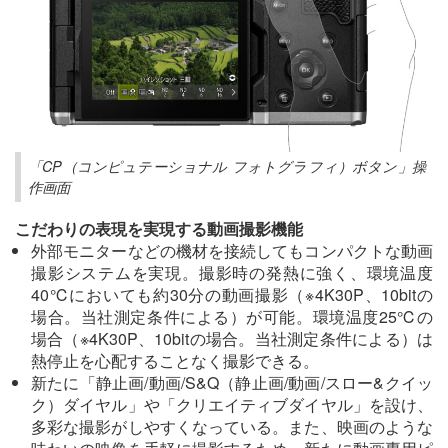
「CP（コンピュテーショナル フォトグラフィ）ボタン」操
作画面
こだわりの表現を実現する動画撮影機能
外部モニターなどの機材を接続してもコンパクトな動画
撮影システムを実現。撮影時の発熱に強く、環境温度
40℃においても約30分の動画撮影（※4K30P、10bitの
場合。当社測定条件による）が可能。環境温度25℃の
場合（※4K30P、10bitの場合。当社測定条件による）は
熱停止を心配することなく撮影できる。
新たに「静止画/動画/S&Q（静止画/動画/スロー&クイッ
ク）ダイヤル」や「クリエイティブダイヤル」を設け、
多彩な撮影がしやすくなっている。また、映画のような