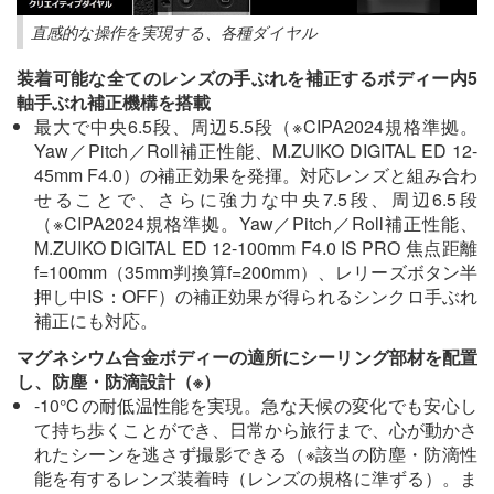
直感的な操作を実現する、各種ダイヤル
装着可能な全てのレンズの手ぶれを補正するボディー内5
軸手ぶれ補正機構を搭載
最大で中央6.5段、周辺5.5段（※CIPA2024規格準拠。
Yaw／Pitch／Roll補正性能、M.ZUIKO DIGITAL ED 12-
45mm F4.0）の補正効果を発揮。対応レンズと組み合わ
せることで、さらに強力な中央7.5段、周辺6.5段
（※CIPA2024規格準拠。Yaw／Pitch／Roll補正性能、
M.ZUIKO DIGITAL ED 12-100mm F4.0 IS PRO 焦点距離
f=100mm（35mm判換算f=200mm）、レリーズボタン半
押し中IS：OFF）の補正効果が得られるシンクロ手ぶれ
補正にも対応。
マグネシウム合金ボディーの適所にシーリング部材を配置
し、防塵・防滴設計（※）
-10℃の耐低温性能を実現。急な天候の変化でも安心し
て持ち歩くことができ、日常から旅行まで、心が動かさ
れたシーンを逃さず撮影できる（※該当の防塵・防滴性
能を有するレンズ装着時（レンズの規格に準ずる）。ま