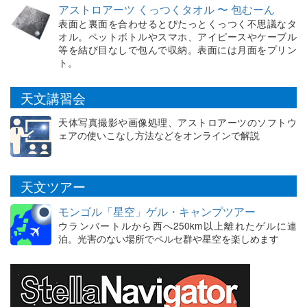
アストロアーツ くっつくタオル 〜 包むーん
表面と裏面を合わせるとぴたっとくっつく不思議なタ
オル。ペットボトルやスマホ、アイピースやケーブル
等を結び目なしで包んで収納。表面には月面をプリン
ト。
天文講習会
天体写真撮影や画像処理、アストロアーツのソフトウ
ェアの使いこなし方法などをオンラインで解説
天文ツアー
モンゴル「星空」ゲル・キャンプツアー
ウランバートルから西へ250km以上離れたゲルに連
泊。光害のない場所でペルセ群や星空を楽しめます