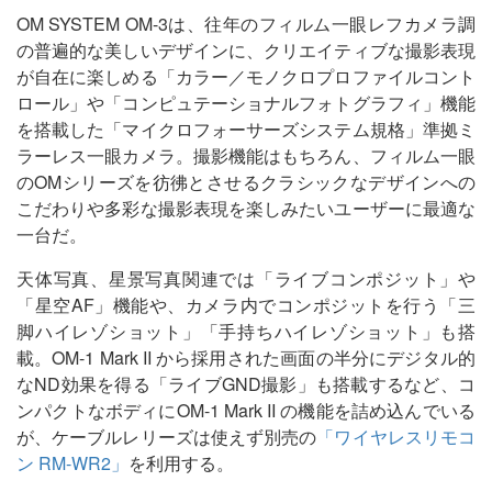
OM SYSTEM OM-3は、往年のフィルム一眼レフカメラ調
の普遍的な美しいデザインに、クリエイティブな撮影表現
が自在に楽しめる「カラー／モノクロプロファイルコント
ロール」や「コンピュテーショナルフォトグラフィ」機能
を搭載した「マイクロフォーサーズシステム規格」準拠ミ
ラーレス一眼カメラ。撮影機能はもちろん、フィルム一眼
のOMシリーズを彷彿とさせるクラシックなデザインへの
こだわりや多彩な撮影表現を楽しみたいユーザーに最適な
一台だ。
天体写真、星景写真関連では「ライブコンポジット」や
「星空AF」機能や、カメラ内でコンポジットを行う「三
脚ハイレゾショット」「手持ちハイレゾショット」も搭
載。OM-1 Mark II から採用された画面の半分にデジタル的
なND効果を得る「ライブGND撮影」も搭載するなど、コ
ンパクトなボディにOM-1 Mark II の機能を詰め込んでいる
が、ケーブルレリーズは使えず別売の
「ワイヤレスリモコ
ン RM-WR2」
を利用する。