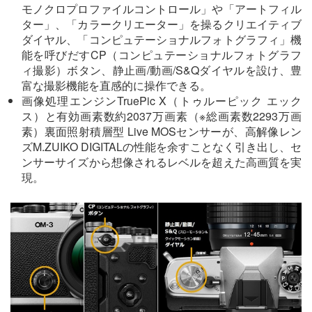
モノクロプロファイルコントロール」や「アートフィル
ター」、「カラークリエーター」を操るクリエイティブ
ダイヤル、「コンピュテーショナルフォトグラフィ」機
能を呼びだすCP（コンピュテーショナルフォトグラフ
ィ撮影）ボタン、静止画/動画/S&Qダイヤルを設け、豊
富な撮影機能を直感的に操作できる。
画像処理エンジンTruePic X（トゥルーピック エック
ス）と有効画素数約2037万画素（※総画素数2293万画
素）裏面照射積層型 Live MOSセンサーが、高解像レン
ズM.ZUIKO DIGITALの性能を余すことなく引き出し、セ
ンサーサイズから想像されるレベルを超えた高画質を実
現。