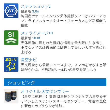
ステラショット3
最新版
3.0o
純国産のオールインワン天体撮影ソフトがパワーアッ
プ。ライブスタックやオートフォーカスなど新機能も
搭載
ステライメージ10
最新版
10.0f
天体画像に埋もれた微細な情報を最大限に引き出し、
不要なノイズは徹底的に除去して美しい天体写真に仕
上げる
星空ナビ
天文現象から最新ニュースまで、スマホをかざすと話
題がうかぶ。不思議がいっぱいの星空を楽しもう
ショッピング
オリジナル 天文タンブラー
【星空に乾杯！】黄道12星座とマウナケアの星空をデ
ザインしたステンレスサーモタンブラー。黄道12星座
に新色モカブラウンが追加。