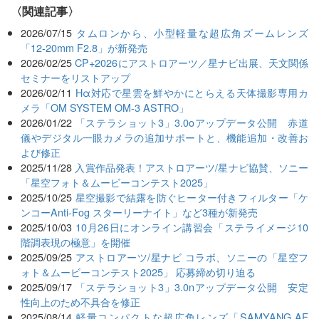
関連記事
2026/07/15
タムロンから、小型軽量な超広角ズームレンズ
「12-20mm F2.8」が新発売
2026/02/25
CP+2026にアストロアーツ／星ナビ出展、天文関係
セミナーをリストアップ
2026/02/11
Hα対応で星雲を鮮やかにとらえる天体撮影専用カ
メラ「OM SYSTEM OM-3 ASTRO」
2026/01/22
「ステラショット3」3.0oアップデータ公開 赤道
儀やデジタル一眼カメラの追加サポートと、機能追加・改善お
よび修正
2025/11/28
入賞作品発表！アストロアーツ/星ナビ協賛、ソニー
「星空フォト＆ムービーコンテスト2025」
2025/10/25
星空撮影で結露を防ぐヒーター付きフィルター「ケ
ンコーAnti-Fog スターリーナイト」など3種が新発売
2025/10/03
10月26日にオンライン講習会「ステライメージ10
階調表現の極意」を開催
2025/09/25
アストロアーツ/星ナビ コラボ、ソニーの「星空フ
ォト＆ムービーコンテスト2025」 応募締め切り迫る
2025/09/17
「ステラショット3」3.0nアップデータ公開 安定
性向上のため不具合を修正
2025/08/14
軽量コンパクトな超広角レンズ「SAMYANG AF