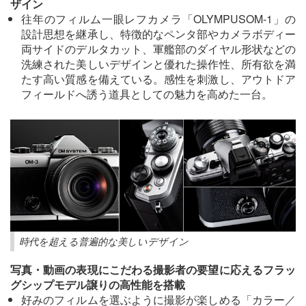
ザイン
往年のフィルム一眼レフカメラ「OLYMPUSOM-1」の
設計思想を継承し、特徴的なペンタ部やカメラボディー
両サイドのデルタカット、軍艦部のダイヤル形状などの
洗練された美しいデザインと優れた操作性、所有欲を満
たす高い質感を備えている。感性を刺激し、アウトドア
フィールドへ誘う道具としての魅力を高めた一台。
時代を超える普遍的な美しいデザイン
写真・動画の表現にこだわる撮影者の要望に応えるフラッ
グシップモデル譲りの高性能を搭載
好みのフィルムを選ぶように撮影が楽しめる「カラー／