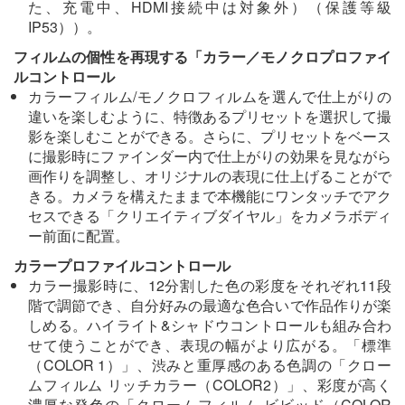
た、充電中、HDMI接続中は対象外）（保護等級
IP53））。
フィルムの個性を再現する「カラー／モノクロプロファイ
ルコントロール
カラーフィルム/モノクロフィルムを選んで仕上がりの
違いを楽しむように、特徴あるプリセットを選択して撮
影を楽しむことができる。さらに、プリセットをベース
に撮影時にファインダー内で仕上がりの効果を見ながら
画作りを調整し、オリジナルの表現に仕上げることがで
きる。カメラを構えたままで本機能にワンタッチでアク
セスできる「クリエイティブダイヤル」をカメラボディ
ー前面に配置。
カラープロファイルコントロール
カラー撮影時に、12分割した色の彩度をそれぞれ11段
階で調節でき、自分好みの最適な色合いで作品作りが楽
しめる。ハイライト&シャドウコントロールも組み合わ
せて使うことができ、表現の幅がより広がる。「標準
（COLOR 1）」、渋みと重厚感のある色調の「クロー
ムフィルム リッチカラー（COLOR2）」、彩度が高く
濃厚な発色の「クロームフィルム ビビッド（COLOR