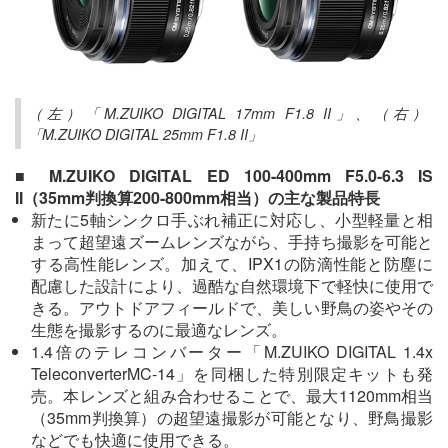
（左）「M.ZUIKO DIGITAL 17mm F1.8 II」、（右）
「M.ZUIKO DIGITAL 25mm F1.8 II」
■ M.ZUIKO DIGITAL ED 100-400mm F5.0-6.3 IS
II（35mm判換算200-800mm相当）の主な製品特長
新たに5軸シンクロ手ぶれ補正に対応し、小型軽量と相
まって超望遠ズームレンズながら、手持ち撮影を可能と
する高性能レンズ。加えて、IPX1の防滴性能と防塵に
配慮した設計により、過酷な自然環境下で軽快に使用で
きる。アウトドアフィールドで、美しい野鳥の姿やその
生態を撮影するのに最適なレンズ。
1.4倍のテレコンバーター「M.ZUIKO DIGITAL 1.4x
TeleconverterMC-14」を同梱した特別限定キットも発
売。本レンズと組み合わせることで、最大1120mm相当
（35mm判換算）の超望遠撮影が可能となり、野鳥撮影
などでも快適に使用できる。