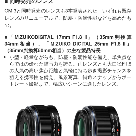
■ 同時発売のレンズ
OM-3と同時発売のレンズも3本発表された。いずれも既存
レンズのリニューアルで、防塵・防滴性能などを高めたも
の。
■「M.ZUIKODIGITAL 17mm F1.8 II」（35mm判換算
34mm相当）、「M.ZUIKO DIGITAL 25mm F1.8 II」
（35mm判換算50mm相当）の主な製品特長
小型・軽量ながらも、防塵・防滴性能を備え、単焦点な
らではの優れた描写力を誇る。両レンズとも大口径F1.8
の人気の高い焦点距離と気軽に持ち歩き撮影チャンスを
狙える携帯性を備え、風景写真、街角スナップからポー
トレート撮影まで、幅広いシーンに適したレンズ。