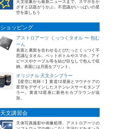
天文現象から最新ニュースまで、スマホをか
ざすと話題がうかぶ。不思議がいっぱいの星
空を楽しもう
ショッピング
アストロアーツ くっつくタオル 〜 包む
ーん
表面と裏面を合わせるとぴたっとくっつく不
思議なタオル。ペットボトルやスマホ、アイ
ピースやケーブル等を結び目なしで包んで収
納。表面には月面をプリント。
オリジナル 天文タンブラー
【星空に乾杯！】黄道12星座とマウナケアの
星空をデザインしたステンレスサーモタンブ
ラー。黄道12星座に新色モカブラウンが追
加。
天文講習会
天体写真撮影や画像処理、アストロアーツの
ソフトウェアの使いこなし方法などをオンラ