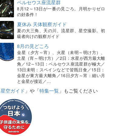
ペルセウス座流星群
8月12～13日が一番の見ごろ。月明かりゼロ
の好条件！
夏休み 天体観察ガイド
夏の大三角、天の川、流星群、星空撮影。初
級者向けの観察ガイド
8月の見どころ
金星（夕方～宵）、火星（未明～明け方）、
土星（宵～明け方）／2日：水星が西方最大離
角／12～13日：ペルセウス座流星群が極大／
13日未明：スペインなどで皆既日食／15日：
金星が東方最大離角／16日夕方～宵：細い月
と金星が接近／…
「
星空ガイド
」や「
特集一覧
」もご覧ください