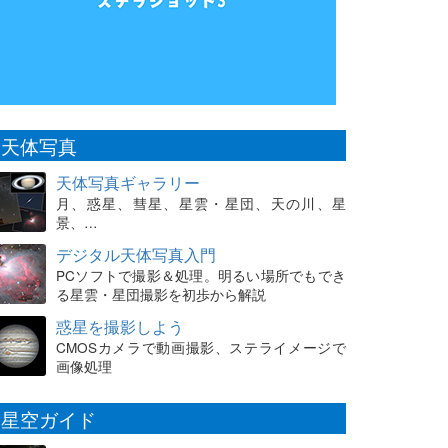
天体写真
天体写真ギャラリー
月、惑星、彗星、星雲・星団、天の川、星
景、…
デジタル天体写真入門
PCソフトで撮影＆処理。明るい場所でもでき
る星雲・星団撮影を初歩から解説
惑星を撮影しよう
CMOSカメラで動画撮影、ステライメージで
画像処理
星空ガイド