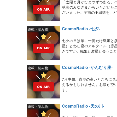
「太陽と月がひとつずつある、
聴者のみなさまからいただいた
ざいました。宇宙の不思議を、ど
CosmoRadio -七夕-
連載・読み物
七夕の日は年に一度だけ織姫と
星）とわし座のアルタイル（彦
きですが、織姫と彦星と会うこと
CosmoRadio -かんむり座-
連載・読み物
7月中旬、宵空の高いところに見
えるかもしれません。お腹が空
す。
CosmoRadio -天の川-
連載・読み物