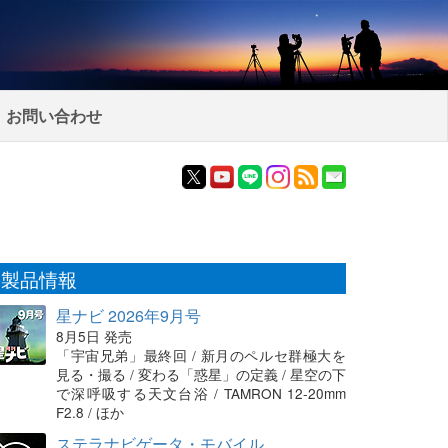
お問い合わせ
製品情報
星ナビ 2026年9月号
8月5日 発売
「宇宙兄弟」最終回 / 新月のペルセ群極大を
見る・撮る / 変わる「惑星」の定義 / 星空の下
で深呼吸する天文台浴 / TAMRON 12-20mm
F2.8 / ほか
ステラナビゲータ・モバイル