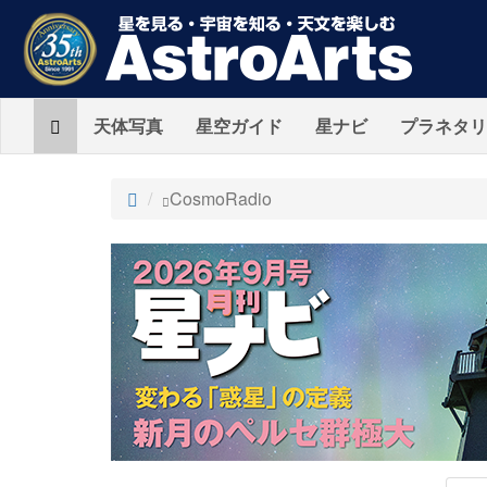
Home
天体写真
星空ガイド
星ナビ
プラネタリ
ト
CosmoRadio
ッ
プ
AstroArts