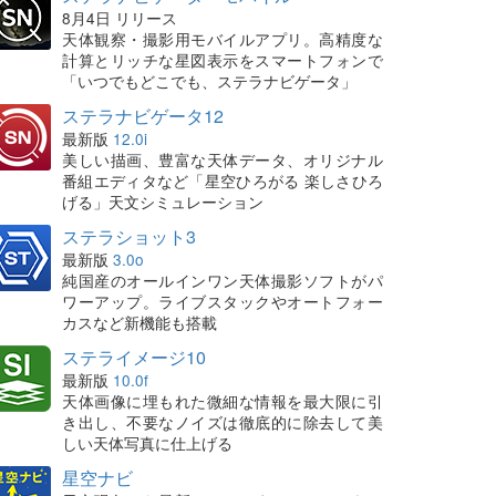
8月4日 リリース
天体観察・撮影用モバイルアプリ。高精度な
計算とリッチな星図表示をスマートフォンで
「いつでもどこでも、ステラナビゲータ」
ステラナビゲータ12
最新版
12.0i
美しい描画、豊富な天体データ、オリジナル
番組エディタなど「星空ひろがる 楽しさひろ
げる」天文シミュレーション
ステラショット3
最新版
3.0o
純国産のオールインワン天体撮影ソフトがパ
ワーアップ。ライブスタックやオートフォー
カスなど新機能も搭載
ステライメージ10
最新版
10.0f
天体画像に埋もれた微細な情報を最大限に引
き出し、不要なノイズは徹底的に除去して美
しい天体写真に仕上げる
星空ナビ