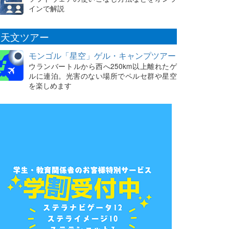
インで解説
天文ツアー
モンゴル「星空」ゲル・キャンプツアー
ウランバートルから西へ250km以上離れたゲ
ルに連泊。光害のない場所でペルセ群や星空
を楽しめます