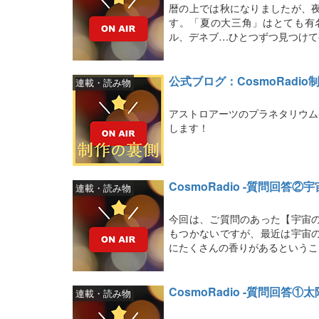
暦の上では秋になりましたが、
す。「夏の大三角」はとても有
ル、デネブ…ひとつずつ見つけて
公式ブログ：CosmoRadio
連載・読み物
アストロアーツのプラネタリウム番
します！
CosmoRadio -質問回答②
連載・読み物
今回は、ご質問のあった【宇宙
もつかないですが、最近は宇宙
にたくさんの香りがあるというこ
CosmoRadio -質問回答①
連載・読み物