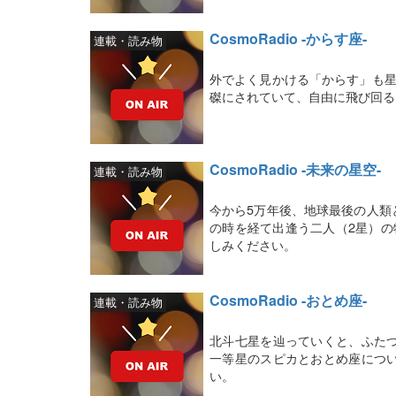
CosmoRadio -からす座-
連載・読み物
外でよく見かける「からす」も星
磔にされていて、自由に飛び回る
CosmoRadio -未来の星空-
連載・読み物
今から5万年後、地球最後の人類
の時を経て出逢う二人（2星）の
しみください。
CosmoRadio -おとめ座-
連載・読み物
北斗七星を辿っていくと、ふた
一等星のスピカとおとめ座につ
い。