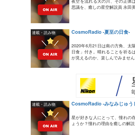
夜空を流れる天の川、その正体
思議を、癒しの星空解説員 永田
CosmoRadio -夏至の日食-
連載・読み物
2020年6月21日は南の方角
日食」付き。晴れることを祈る
が見えるのか、楽しんでみません
CosmoRadio -みなみじゅう
連載・読み物
星が好きな人にとって、憧れの
ょうか？憧れの理由を癒しの解説