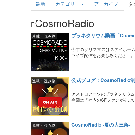
最新
カテゴリー
アーカイブ
タ
Topics
CosmoRadio
プラネタリウム動画「Cosmo
連載・読み物
今年のクリスマスはステイホームで
ライブ配信をお楽しみください。
公式ブログ：CosmoRadi
連載・読み物
アストロアーツのプラネタリウム番
今回は「社内のSFファンがすご
CosmoRadio -夏の大三角-
連載・読み物