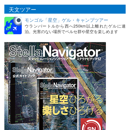
天文ツアー
モンゴル「星空」ゲル・キャンプツアー
ウランバートルから西へ250km以上離れたゲルに連
泊。光害のない場所でペルセ群や星空を楽しめます