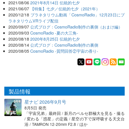
2021/08/06
2021年8月14日 伝統的七夕
2021/06/07
【特集】七夕／伝統的七夕（2021年）
2020/12/18
プラネタリウム動画「CosmoRadio」12月23日にプ
ラネタリウムVRライブ配信
2020/09/07
公式ブログ：CosmoRadio制作の裏側（おまけ編）
2020/09/03
CosmoRadio -夏の大三角-
2020/08/18
2020年8月25日 伝統的七夕
2020/08/14
公式ブログ：CosmoRadio制作の裏側
2020/08/05
CosmoRadio -質問回答②宇宙の香り-
製品情報
星ナビ 2026年9月号
8月5日 発売
「宇宙兄弟」最終回 / 新月のペルセ群極大を見る・撮る
/ 変わる「惑星」の定義 / 星空の下で深呼吸する天文台
浴 / TAMRON 12-20mm F2.8 / ほか