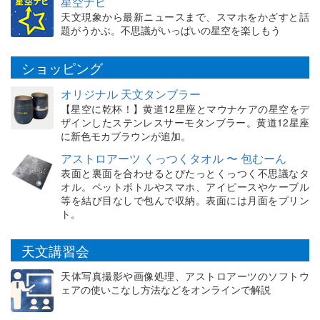
星空ナビ
天文現象から最新ニュースまで、スマホをかざすと話
題がうかぶ。不思議がいっぱいの星空を楽しもう
ショッピング
オリジナル 天文タンブラー
【星空に乾杯！】黄道12星座とマウナケアの星空をデ
ザインしたステンレスサーモタンブラー。黄道12星座
に新色モカブラウンが追加。
アストロアーツ くっつくタオル 〜 包むーん
表面と裏面を合わせるとぴたっとくっつく不思議なタ
オル。ペットボトルやスマホ、アイピースやケーブル
等を結び目なしで包んで収納。表面には月面をプリン
ト。
天文講習会
天体写真撮影や画像処理、アストロアーツのソフトウ
ェアの使いこなし方法などをオンラインで解説