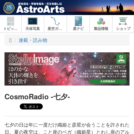
トピックス
天体写真
星空ガイド
星ナビ
製品情報
ショップ
ト
連載・読み物
ッ
プ
CosmoRadio -七夕-
七夕の日は年に一度だけ織姫と彦星が会うことを許された
日。夏の夜空は、こと座のベガ（織姫星）とわし座のアル