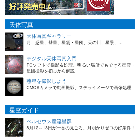
天体写真
天体写真ギャラリー
月、惑星、彗星、星雲・星団、天の川、星景、…
デジタル天体写真入門
PCソフトで撮影＆処理。明るい場所でもできる星雲・
星団撮影を初歩から解説
惑星を撮影しよう
CMOSカメラで動画撮影、ステライメージで画像処理
星空ガイド
ペルセウス座流星群
8月12～13日が一番の見ごろ。月明かりゼロの好条件！