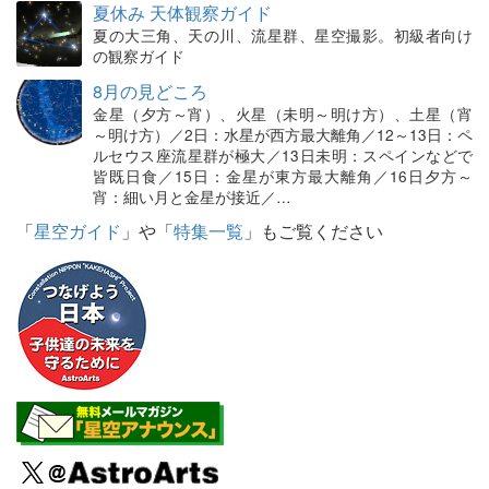
夏休み 天体観察ガイド
夏の大三角、天の川、流星群、星空撮影。初級者向け
の観察ガイド
8月の見どころ
金星（夕方～宵）、火星（未明～明け方）、土星（宵
～明け方）／2日：水星が西方最大離角／12～13日：ペ
ルセウス座流星群が極大／13日未明：スペインなどで
皆既日食／15日：金星が東方最大離角／16日夕方～
宵：細い月と金星が接近／…
「
星空ガイド
」や「
特集一覧
」もご覧ください