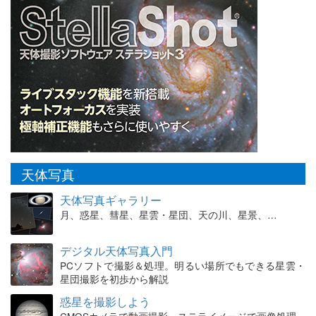
天体写真
天体写真ギャラリー
月、惑星、彗星、星雲・星団、天の川、星景、…
デジタル天体写真入門
PCソフトで撮影＆処理。明るい場所でもできる星雲・
星団撮影を初歩から解説
惑星を撮影しよう