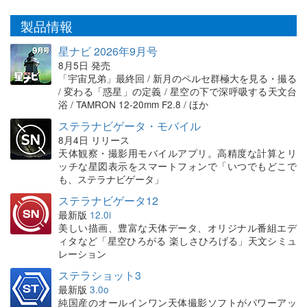
製品情報
星ナビ 2026年9月号
8月5日 発売
「宇宙兄弟」最終回 / 新月のペルセ群極大を見る・撮る
/ 変わる「惑星」の定義 / 星空の下で深呼吸する天文台
浴 / TAMRON 12-20mm F2.8 / ほか
ステラナビゲータ・モバイル
8月4日 リリース
天体観察・撮影用モバイルアプリ。高精度な計算とリ
ッチな星図表示をスマートフォンで「いつでもどこで
も、ステラナビゲータ」
ステラナビゲータ12
最新版
12.0i
美しい描画、豊富な天体データ、オリジナル番組エデ
ィタなど「星空ひろがる 楽しさひろげる」天文シミュ
レーション
ステラショット3
最新版
3.0o
純国産のオールインワン天体撮影ソフトがパワーアッ