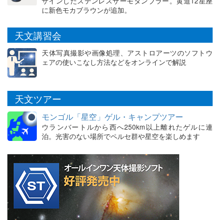
ザインしたステンレスサーモタンブラー。黄道12星座
に新色モカブラウンが追加。
天文講習会
天体写真撮影や画像処理、アストロアーツのソフトウ
ェアの使いこなし方法などをオンラインで解説
天文ツアー
モンゴル「星空」ゲル・キャンプツアー
ウランバートルから西へ250km以上離れたゲルに連
泊。光害のない場所でペルセ群や星空を楽しめます