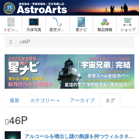
トピックス
天体写真
星空ガイド
星ナビ
製品情報
ショップ
ト
46P
ッ
プ
AstroArts
最新
カテゴリー
アーカイブ
タグ
Topics
46P
アルコールを噴出し謎の熱源を持つウィルタネン彗星