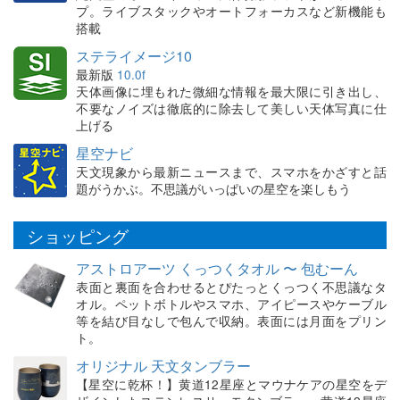
プ。ライブスタックやオートフォーカスなど新機能も
搭載
ステライメージ10
最新版
10.0f
天体画像に埋もれた微細な情報を最大限に引き出し、
不要なノイズは徹底的に除去して美しい天体写真に仕
上げる
星空ナビ
天文現象から最新ニュースまで、スマホをかざすと話
題がうかぶ。不思議がいっぱいの星空を楽しもう
ショッピング
アストロアーツ くっつくタオル 〜 包むーん
表面と裏面を合わせるとぴたっとくっつく不思議なタ
オル。ペットボトルやスマホ、アイピースやケーブル
等を結び目なしで包んで収納。表面には月面をプリン
ト。
オリジナル 天文タンブラー
【星空に乾杯！】黄道12星座とマウナケアの星空をデ