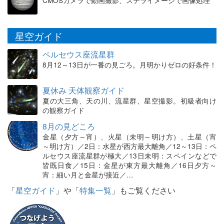
CMOSカメラで動画撮影、ステライメージで画像処理
星空ガイド
ペルセウス座流星群
8月12～13日が一番の見ごろ。月明かりゼロの好条件！
夏休み 天体観察ガイド
夏の大三角、天の川、流星群、星空撮影。初級者向け
の観察ガイド
8月の見どころ
金星（夕方～宵）、火星（未明～明け方）、土星（宵
～明け方）／2日：水星が西方最大離角／12～13日：ペ
ルセウス座流星群が極大／13日未明：スペインなどで
皆既日食／15日：金星が東方最大離角／16日夕方～
宵：細い月と金星が接近／…
「
星空ガイド
」や「
特集一覧
」もご覧ください