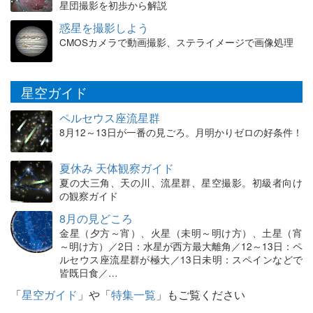
星団撮影を初歩から解説
惑星を撮影しよう
CMOSカメラで動画撮影、ステライメージで画像処理
星空ガイド
ペルセウス座流星群
8月12～13日が一番の見ごろ。月明かりゼロの好条件！
夏休み 天体観察ガイド
夏の大三角、天の川、流星群、星空撮影。初級者向け
の観察ガイド
8月の見どころ
金星（夕方～宵）、火星（未明～明け方）、土星（宵
～明け方）／2日：水星が西方最大離角／12～13日：ペ
ルセウス座流星群が極大／13日未明：スペインなどで
皆既日食／…
「
星空ガイド
」や「
特集一覧
」もご覧ください