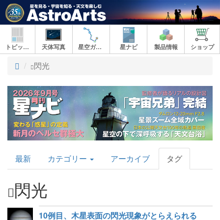
トピックス
天体写真
星空ガイド
星ナビ
製品情報
ショップ
ト
閃光
ッ
プ
AstroArts
最新
カテゴリー
アーカイブ
タグ
Topics
閃光
10例目、木星表面の閃光現象がとらえられる