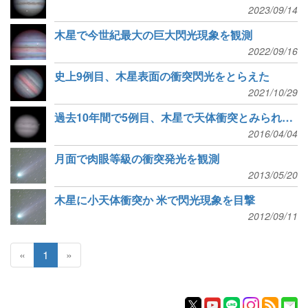
2023/09/14
木星で今世紀最大の巨大閃光現象を観測
2022/09/16
史上9例目、木星表面の衝突閃光をとらえた
2021/10/29
過去10年間で5例目、木星で天体衝突とみられる閃光現象
2016/04/04
月面で肉眼等級の衝突発光を観測
2013/05/20
木星に小天体衝突か 米で閃光現象を目撃
2012/09/11
«
1
»