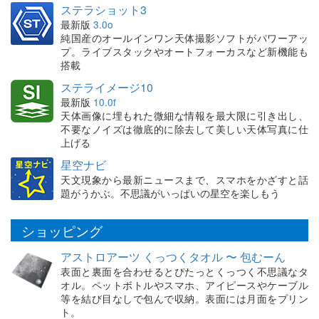
ステラショット3
最新版
3.0o
純国産のオールインワン天体撮影ソフトがパワーアッ
プ。ライブスタックやオートフォーカスなど新機能も
搭載
ステライメージ10
最新版
10.0f
天体画像に埋もれた微細な情報を最大限に引き出し、
不要なノイズは徹底的に除去して美しい天体写真に仕
上げる
星空ナビ
天文現象から最新ニュースまで、スマホをかざすと話
題がうかぶ。不思議がいっぱいの星空を楽しもう
ショッピング
アストロアーツ くっつくタオル 〜 包むーん
表面と裏面を合わせるとぴたっとくっつく不思議なタ
オル。ペットボトルやスマホ、アイピースやケーブル
等を結び目なしで包んで収納。表面には月面をプリン
ト。