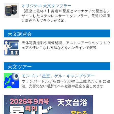
オリジナル 天文タンブラー
【星空に乾杯！】黄道12星座とマウナケアの星空をデ
ザインしたステンレスサーモタンブラー。黄道12星座
に新色モカブラウンが追加。
天文講習会
天体写真撮影や画像処理、アストロアーツのソフトウ
ェアの使いこなし方法などをオンラインで解説
天文ツアー
モンゴル「星空」ゲル・キャンプツアー
ウランバートルから西へ250km以上離れたゲルに連
泊。光害のない場所でペルセ群や星空を楽しめます