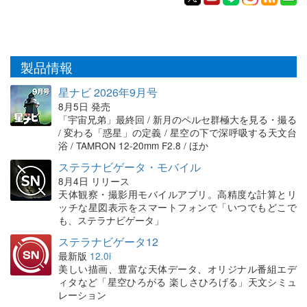
製品情報
星ナビ 2026年9月号
8月5日 発売
「宇宙兄弟」最終回 / 新月のペルセ群極大を見る・撮る
/ 変わる「惑星」の定義 / 星空の下で深呼吸する天文台
浴 / TAMRON 12-20mm F2.8 / ほか
ステラナビゲータ・モバイル
8月4日 リリース
天体観察・撮影用モバイルアプリ。高精度な計算とリ
ッチな星図表示をスマートフォンで「いつでもどこで
も、ステラナビゲータ」
ステラナビゲータ12
最新版
12.0i
美しい描画、豊富な天体データ、オリジナル番組エデ
ィタなど「星空ひろがる 楽しさひろげる」天文シミュ
レーション