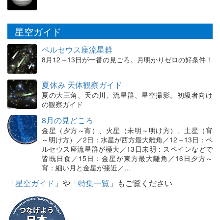
星空ガイド
ペルセウス座流星群
8月12～13日が一番の見ごろ。月明かりゼロの好条件！
夏休み 天体観察ガイド
夏の大三角、天の川、流星群、星空撮影。初級者向け
の観察ガイド
8月の見どころ
金星（夕方～宵）、火星（未明～明け方）、土星（宵
～明け方）／2日：水星が西方最大離角／12～13日：ペ
ルセウス座流星群が極大／13日未明：スペインなどで
皆既日食／15日：金星が東方最大離角／16日夕方～
宵：細い月と金星が接近／…
「
星空ガイド
」や「
特集一覧
」もご覧ください