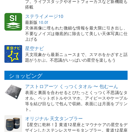
プ。ライブスタックやオートフォーカスなど新機能も
搭載
ステライメージ10
最新版
10.0f
天体画像に埋もれた微細な情報を最大限に引き出し、
不要なノイズは徹底的に除去して美しい天体写真に仕
上げる
星空ナビ
天文現象から最新ニュースまで、スマホをかざすと話
題がうかぶ。不思議がいっぱいの星空を楽しもう
ショッピング
アストロアーツ くっつくタオル 〜 包むーん
表面と裏面を合わせるとぴたっとくっつく不思議なタ
オル。ペットボトルやスマホ、アイピースやケーブル
等を結び目なしで包んで収納。表面には月面をプリン
ト。
オリジナル 天文タンブラー
【星空に乾杯！】黄道12星座とマウナケアの星空をデ
ザインしたステンレスサーモタンブラー。黄道12星座