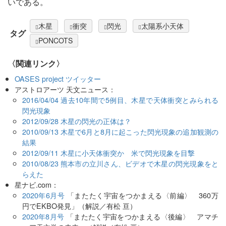
いである。
木星
衝突
閃光
太陽系小天体
タグ
PONCOTS
〈関連リンク〉
OASES project ツイッター
アストロアーツ 天文ニュース：
2016/04/04 過去10年間で5例目、木星で天体衝突とみられる
閃光現象
2012/09/28 木星の閃光の正体は？
2010/09/13 木星で6月と8月に起こった閃光現象の追加観測の
結果
2012/09/11 木星に小天体衝突か 米で閃光現象を目撃
2010/08/23 熊本市の立川さん、ビデオで木星の閃光現象をと
らえた
星ナビ.com：
2020年6月号
「またたく宇宙をつかまえる〈前編〉 360万
円でEKBO発見」（解説／有松 亘）
2020年8月号
「またたく宇宙をつかまえる〈後編〉 アマチ