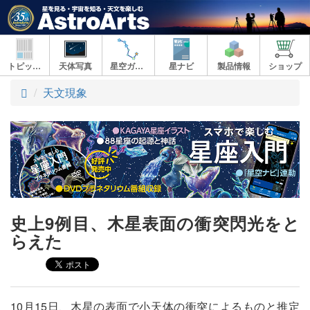
トピックス
天体写真
星空ガイド
星ナビ
製品情報
ショップ
ト
天文現象
ッ
プ
史上9例目、木星表面の衝突閃光をと
らえた
10月15日、木星の表面で小天体の衝突によるものと推定