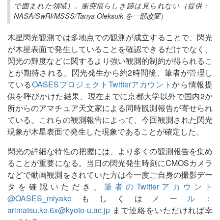
で囲まれた領域）。衝突痕らしき跡は見られない（提供：
NASA/SwRI/MSSS/Tanya Oleksuik を一部改変）
木星閃光観測では多地点での観測が成立することで、閃光
が木星表面で発生していることを確認できるだけでなく、
閃光の輝度などに関するより強い観測的制約が得られるこ
とが期待される。閃光発生から約2時間後、筆者が管理し
ている
OASESプロジェクトTwitterアカウント
から情報提
供を呼びかけた結果、現在までに京都大学以外で国内2か
所からのアマチュア天文家による同時観測報告が寄せられ
ている。これらの観測報告によって、今回観測された閃光
現象が木星表面で発生した現象であることが確定した。
閃光の詳細な特性の把握には、より多くの観測報告を集め
ることが重要になる。当日の閃光発生時刻にCMOSカメラ
などで動画観測をされていた方は今一度ご自身の撮影デー
タを確認いただき、
筆者のTwitterアカウント
@OASES_miyako
もしくは
メール：
arimatsu.ko.6x@kyoto-u.ac.jp
まで連絡をいただければ幸