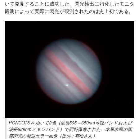
いて発見することに成功した。閃光検出に特化したモニタ
観測によって実際に閃光が観測されたのは史上初である。
PONCOTSを用いて2色（波長505～650nm可視バンドおよび
波長889nmメタンバンド）で同時撮像された、木星表面の衝
突閃光の擬似カラー画像（提供：有松さん）