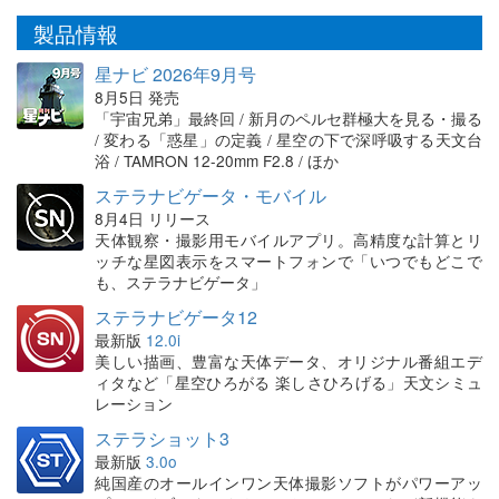
製品情報
星ナビ 2026年9月号
8月5日 発売
「宇宙兄弟」最終回 / 新月のペルセ群極大を見る・撮る
/ 変わる「惑星」の定義 / 星空の下で深呼吸する天文台
浴 / TAMRON 12-20mm F2.8 / ほか
ステラナビゲータ・モバイル
8月4日 リリース
天体観察・撮影用モバイルアプリ。高精度な計算とリ
ッチな星図表示をスマートフォンで「いつでもどこで
も、ステラナビゲータ」
ステラナビゲータ12
最新版
12.0i
美しい描画、豊富な天体データ、オリジナル番組エデ
ィタなど「星空ひろがる 楽しさひろげる」天文シミュ
レーション
ステラショット3
最新版
3.0o
純国産のオールインワン天体撮影ソフトがパワーアッ