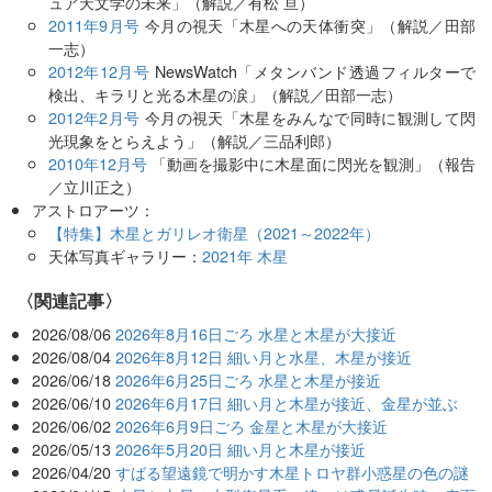
ュア天文学の未来」（解説／有松 亘）
2011年9月号
今月の視天「木星への天体衝突」（解説／田部
一志）
2012年12月号
NewsWatch「メタンバンド透過フィルターで
検出、キラリと光る木星の涙」（解説／田部一志）
2012年2月号
今月の視天「木星をみんなで同時に観測して閃
光現象をとらえよう」（解説／三品利郎）
2010年12月号
「動画を撮影中に木星面に閃光を観測」（報告
／立川正之）
アストロアーツ：
【特集】木星とガリレオ衛星（2021～2022年）
天体写真ギャラリー：
2021年 木星
関連記事
2026/08/06
2026年8月16日ごろ 水星と木星が大接近
2026/08/04
2026年8月12日 細い月と水星、木星が接近
2026/06/18
2026年6月25日ごろ 水星と木星が接近
2026/06/10
2026年6月17日 細い月と木星が接近、金星が並ぶ
2026/06/02
2026年6月9日ごろ 金星と木星が大接近
2026/05/13
2026年5月20日 細い月と木星が接近
2026/04/20
すばる望遠鏡で明かす木星トロヤ群小惑星の色の謎