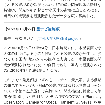
される閃光現象が観測された。謎の多い閃光現象の詳細な
特性や、閃光を引き起こす小天体の素性に迫るためにも、
当日の閃光現象を観測撮影したデータを広く募集中だ。
【2021年10月29日
星ナビ編集部
】
報告：有松 亘さん（
京都大学 OASES project
）
2021年10月15日22時24分（日本時間）に、木星表面で小
天体の衝突によるものと推定される閃光現象が発生し、少
なくとも国内3地点からの観測に成功した。木星表面の閃
光が観測されたのは史上9例目であり、国内で観測された
のは2010年8月以来2例目となる。
これまでの発見例はいずれもアマチュア天文家による偶然
の発見であったが、今回の閃光現象は京都大学吉田キャン
パス（京都市左京区）で実施中の、閃光検出に特化して筆
者が開発した観測システム“PONCOTS”（Planetary
ObservatioN Camera for Optical Transient Surveys）を用