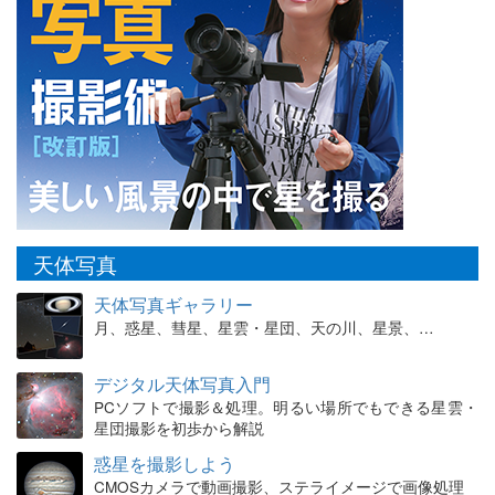
天体写真
天体写真ギャラリー
月、惑星、彗星、星雲・星団、天の川、星景、…
デジタル天体写真入門
PCソフトで撮影＆処理。明るい場所でもできる星雲・
星団撮影を初歩から解説
惑星を撮影しよう
CMOSカメラで動画撮影、ステライメージで画像処理