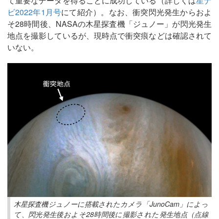
て重要なデータを得ることに成功している（詳しくは
星ナ
ビ2022年1月号
にて紹介）。なお、衝突閃光発生からおよ
そ28時間後、NASAの木星探査機「ジュノー」が閃光発生
地点を撮影しているが、現時点で衝突痕などは確認されて
いない。
木星探査機ジュノーに搭載されたカメラ「JunoCam」によっ
て、閃光発生後およそ28時間後に撮影された発生地点（点線