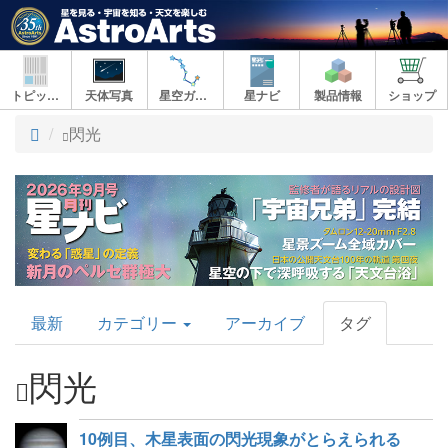
トピックス
天体写真
星空ガイド
星ナビ
製品情報
ショップ
ト
閃光
ッ
プ
AstroArts
最新
カテゴリー
アーカイブ
タグ
Topics
閃光
10例目、木星表面の閃光現象がとらえられる