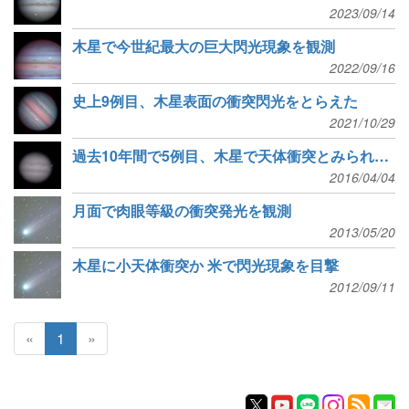
2023/09/14
木星で今世紀最大の巨大閃光現象を観測
2022/09/16
史上9例目、木星表面の衝突閃光をとらえた
2021/10/29
過去10年間で5例目、木星で天体衝突とみられる閃光現象
2016/04/04
月面で肉眼等級の衝突発光を観測
2013/05/20
木星に小天体衝突か 米で閃光現象を目撃
2012/09/11
«
1
»