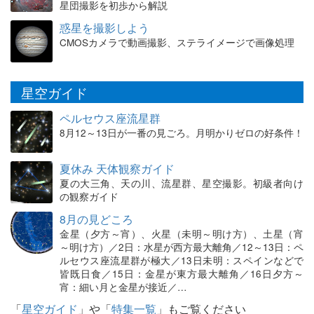
星団撮影を初歩から解説
惑星を撮影しよう
CMOSカメラで動画撮影、ステライメージで画像処理
星空ガイド
ペルセウス座流星群
8月12～13日が一番の見ごろ。月明かりゼロの好条件！
夏休み 天体観察ガイド
夏の大三角、天の川、流星群、星空撮影。初級者向け
の観察ガイド
8月の見どころ
金星（夕方～宵）、火星（未明～明け方）、土星（宵
～明け方）／2日：水星が西方最大離角／12～13日：ペ
ルセウス座流星群が極大／13日未明：スペインなどで
皆既日食／15日：金星が東方最大離角／16日夕方～
宵：細い月と金星が接近／…
「
星空ガイド
」や「
特集一覧
」もご覧ください