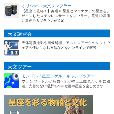
オリジナル 天文タンブラー
【星空に乾杯！】黄道12星座とマウナケアの星空をデ
ザインしたステンレスサーモタンブラー。黄道12星座
に新色モカブラウンが追加。
天文講習会
天体写真撮影や画像処理、アストロアーツのソフトウ
ェアの使いこなし方法などをオンラインで解説
天文ツアー
モンゴル「星空」ゲル・キャンプツアー
ウランバートルから西へ250km以上離れたゲルに連
泊。光害のない場所でペルセ群や星空を楽しめます