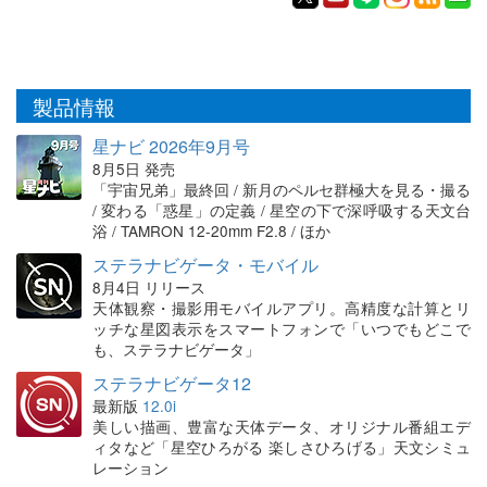
製品情報
星ナビ 2026年9月号
8月5日 発売
「宇宙兄弟」最終回 / 新月のペルセ群極大を見る・撮る
/ 変わる「惑星」の定義 / 星空の下で深呼吸する天文台
浴 / TAMRON 12-20mm F2.8 / ほか
ステラナビゲータ・モバイル
8月4日 リリース
天体観察・撮影用モバイルアプリ。高精度な計算とリ
ッチな星図表示をスマートフォンで「いつでもどこで
も、ステラナビゲータ」
ステラナビゲータ12
最新版
12.0i
美しい描画、豊富な天体データ、オリジナル番組エデ
ィタなど「星空ひろがる 楽しさひろげる」天文シミュ
レーション