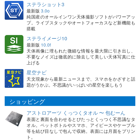
ステラショット3
最新版
3.0o
純国産のオールインワン天体撮影ソフトがパワーアッ
プ。ライブスタックやオートフォーカスなど新機能も
搭載
ステライメージ10
最新版
10.0f
天体画像に埋もれた微細な情報を最大限に引き出し、
不要なノイズは徹底的に除去して美しい天体写真に仕
上げる
星空ナビ
天文現象から最新ニュースまで、スマホをかざすと話
題がうかぶ。不思議がいっぱいの星空を楽しもう
ショッピング
アストロアーツ くっつくタオル 〜 包むーん
表面と裏面を合わせるとぴたっとくっつく不思議なタ
オル。ペットボトルやスマホ、アイピースやケーブル
等を結び目なしで包んで収納。表面には月面をプリン
ト。