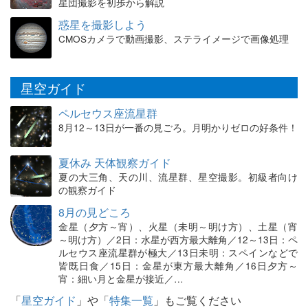
星団撮影を初歩から解説
惑星を撮影しよう
CMOSカメラで動画撮影、ステライメージで画像処理
星空ガイド
ペルセウス座流星群
8月12～13日が一番の見ごろ。月明かりゼロの好条件！
夏休み 天体観察ガイド
夏の大三角、天の川、流星群、星空撮影。初級者向け
の観察ガイド
8月の見どころ
金星（夕方～宵）、火星（未明～明け方）、土星（宵
～明け方）／2日：水星が西方最大離角／12～13日：ペ
ルセウス座流星群が極大／13日未明：スペインなどで
皆既日食／15日：金星が東方最大離角／16日夕方～
宵：細い月と金星が接近／…
「
星空ガイド
」や「
特集一覧
」もご覧ください