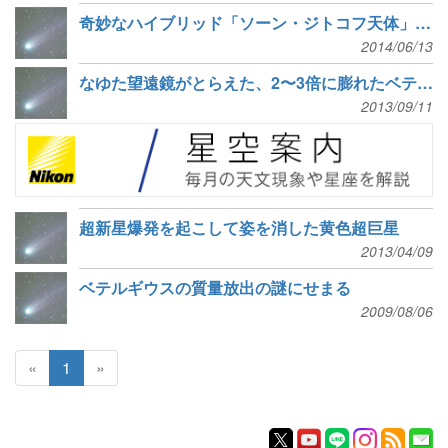
奇妙なハイブリッド「ソーン・ジトコフ天体」の候補を初検出
2014/06/13
なゆた望遠鏡がとらえた、2〜3倍に膨れたベテルギウス
2013/09/11
超新星爆発を起こして姿を消した黄色超巨星
2013/04/09
ベテルギウスの質量放出の謎にせまる
2009/08/06
«
1
»