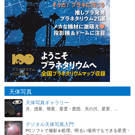
天体写真
天体写真ギャラリー
月、惑星、彗星、星雲・星団、天の川、星景、…
デジタル天体写真入門
PCソフトで撮影＆処理。明るい場所でもできる星雲・