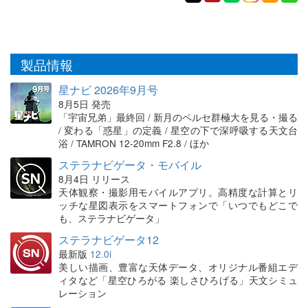
製品情報
星ナビ 2026年9月号
8月5日 発売
「宇宙兄弟」最終回 / 新月のペルセ群極大を見る・撮る
/ 変わる「惑星」の定義 / 星空の下で深呼吸する天文台
浴 / TAMRON 12-20mm F2.8 / ほか
ステラナビゲータ・モバイル
8月4日 リリース
天体観察・撮影用モバイルアプリ。高精度な計算とリ
ッチな星図表示をスマートフォンで「いつでもどこで
も、ステラナビゲータ」
ステラナビゲータ12
最新版
12.0i
美しい描画、豊富な天体データ、オリジナル番組エデ
ィタなど「星空ひろがる 楽しさひろげる」天文シミュ
レーション