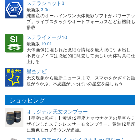
ステラショット3
最新版
3.0o
純国産のオールインワン天体撮影ソフトがパワーアッ
プ。ライブスタックやオートフォーカスなど新機能も
搭載
ステライメージ10
最新版
10.0f
天体画像に埋もれた微細な情報を最大限に引き出し、
不要なノイズは徹底的に除去して美しい天体写真に仕
上げる
星空ナビ
天文現象から最新ニュースまで、スマホをかざすと話
題がうかぶ。不思議がいっぱいの星空を楽しもう
ショッピング
オリジナル 天文タンブラー
【星空に乾杯！】黄道12星座とマウナケアの星空をデ
ザインしたステンレスサーモタンブラー。黄道12星座
に新色モカブラウンが追加。
アストロアーツ くっつくタオル 〜 包むーん