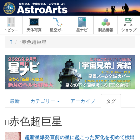
トピックス
天体写真
星空ガイド
星ナビ
製品情報
ショップ
ト
赤色超巨星
ッ
プ
AstroArts
最新
カテゴリー
アーカイブ
タグ
Topics
赤色超巨星
超新星爆発直前の星に起こった変化を初めて検出