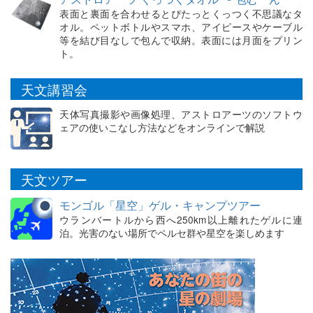
表面と裏面を合わせるとぴたっとくっつく不思議なタ
オル。ペットボトルやスマホ、アイピースやケーブル
等を結び目なしで包んで収納。表面には月面をプリン
ト。
天文講習会
天体写真撮影や画像処理、アストロアーツのソフトウ
ェアの使いこなし方法などをオンラインで解説
天文ツアー
モンゴル「星空」ゲル・キャンプツアー
ウランバートルから西へ250km以上離れたゲルに連
泊。光害のない場所でペルセ群や星空を楽しめます