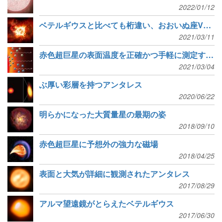
2022/01/12
ベテルギウスと比べても桁違い、おおいぬ座VY星の質量放出
2021/03/11
赤色超巨星の表面温度を正確かつ手軽に測定する新手法
2021/03/04
ぶ厚い彩層を持つアンタレス
2020/06/22
明らかになった大質量星の最期の姿
2018/09/10
赤色超巨星に予想外の強力な磁場
2018/04/25
表面と大気が詳細に観測されたアンタレス
2017/08/29
アルマ望遠鏡がとらえたベテルギウス
2017/06/30