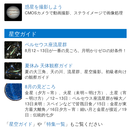
惑星を撮影しよう
CMOSカメラで動画撮影、ステライメージで画像処理
星空ガイド
ペルセウス座流星群
8月12～13日が一番の見ごろ。月明かりゼロの好条件！
夏休み 天体観察ガイド
夏の大三角、天の川、流星群、星空撮影。初級者向け
の観察ガイド
8月の見どころ
金星（夕方～宵）、火星（未明～明け方）、土星（宵
～明け方）／12～13日：ペルセウス座流星群が極大／
13日未明：スペインなどで皆既日食／15日：金星が東
方最大離角／16日夕方～宵：細い月と金星が接近／19
日：伝統的七夕
「
星空ガイド
」や「
特集一覧
」もご覧ください