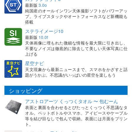
最新版
3.0o
純国産のオールインワン天体撮影ソフトがパワーアッ
プ。ライブスタックやオートフォーカスなど新機能も
搭載
ステライメージ10
最新版
10.0f
天体画像に埋もれた微細な情報を最大限に引き出し、
不要なノイズは徹底的に除去して美しい天体写真に仕
上げる
星空ナビ
天文現象から最新ニュースまで、スマホをかざすと話
題がうかぶ。不思議がいっぱいの星空を楽しもう
ショッピング
アストロアーツ くっつくタオル 〜 包むーん
表面と裏面を合わせるとぴたっとくっつく不思議なタ
オル。ペットボトルやスマホ、アイピースやケーブル
等を結び目なしで包んで収納。表面には月面をプリン
ト。