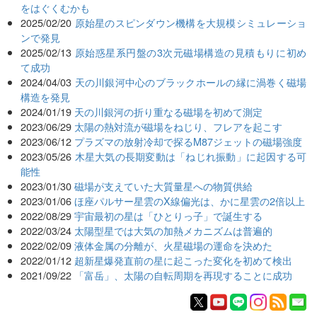
をはぐくむかも
2025/02/20
原始星のスピンダウン機構を大規模シミュレーショ
ンで発見
2025/02/13
原始惑星系円盤の3次元磁場構造の見積もりに初め
て成功
2024/04/03
天の川銀河中心のブラックホールの縁に渦巻く磁場
構造を発見
2024/01/19
天の川銀河の折り重なる磁場を初めて測定
2023/06/29
太陽の熱対流が磁場をねじり、フレアを起こす
2023/06/12
プラズマの放射冷却で探るM87ジェットの磁場強度
2023/05/26
木星大気の長期変動は「ねじれ振動」に起因する可
能性
2023/01/30
磁場が支えていた大質量星への物質供給
2023/01/06
ほ座パルサー星雲のX線偏光は、かに星雲の2倍以上
2022/08/29
宇宙最初の星は「ひとりっ子」で誕生する
2022/03/24
太陽型星では大気の加熱メカニズムは普遍的
2022/02/09
液体金属の分離が、火星磁場の運命を決めた
2022/01/12
超新星爆発直前の星に起こった変化を初めて検出
2021/09/22
「富岳」、太陽の自転周期を再現することに成功