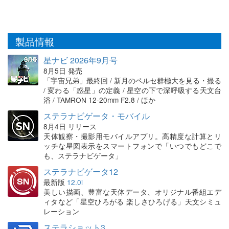
製品情報
星ナビ 2026年9月号
8月5日 発売
「宇宙兄弟」最終回 / 新月のペルセ群極大を見る・撮る
/ 変わる「惑星」の定義 / 星空の下で深呼吸する天文台
浴 / TAMRON 12-20mm F2.8 / ほか
ステラナビゲータ・モバイル
8月4日 リリース
天体観察・撮影用モバイルアプリ。高精度な計算とリ
ッチな星図表示をスマートフォンで「いつでもどこで
も、ステラナビゲータ」
ステラナビゲータ12
最新版
12.0i
美しい描画、豊富な天体データ、オリジナル番組エデ
ィタなど「星空ひろがる 楽しさひろげる」天文シミュ
レーション
ステラショット3