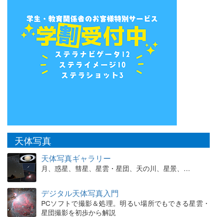
天体写真
天体写真ギャラリー
月、惑星、彗星、星雲・星団、天の川、星景、…
デジタル天体写真入門
PCソフトで撮影＆処理。明るい場所でもできる星雲・
星団撮影を初歩から解説