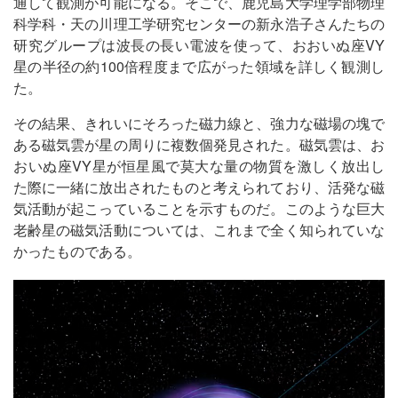
通して観測が可能になる。そこで、鹿児島大学理学部物理
科学科・天の川理工学研究センターの新永浩子さんたちの
研究グループは波長の長い電波を使って、おおいぬ座VY
星の半径の約100倍程度まで広がった領域を詳しく観測し
た。
その結果、きれいにそろった磁力線と、強力な磁場の塊で
ある磁気雲が星の周りに複数個発見された。磁気雲は、お
おいぬ座VY星が恒星風で莫大な量の物質を激しく放出し
た際に一緒に放出されたものと考えられており、活発な磁
気活動が起こっていることを示すものだ。このような巨大
老齢星の磁気活動については、これまで全く知られていな
かったものである。