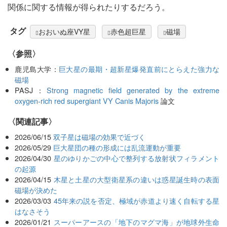
関係に関する情報が得られたりするだろう。
タグ
おおいぬ座VY星
赤色超巨星
磁場
〈参照〉
鹿児島大学：
巨大星の最期・超新星爆発直前にとらえた強力な
磁場
PASJ：
Strong magnetic field generated by the extreme
oxygen-rich red supergiant VY Canis Majoris
論文
関連記事
2026/06/15
双子星は磁場の効果で近づく
2026/05/29
巨大星団の種の形成には乱流運動が重要
2026/04/30
星のゆりかごの中心で整列する放射状フィラメント
の起源
2026/04/15
木星と土星の大型衛星系の違いは惑星誕生時の表面
磁場が決めた
2026/03/03
45年来の説を否定、極域が赤道より速く自転する星
はなさそう
2026/01/21
スーパーアースの「地下のマグマ海」が地球外生命