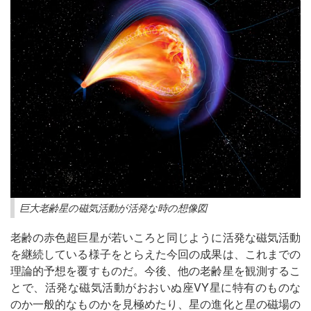
巨大老齢星の磁気活動が活発な時の想像図
老齢の赤色超巨星が若いころと同じように活発な磁気活動
を継続している様子をとらえた今回の成果は、これまでの
理論的予想を覆すものだ。今後、他の老齢星を観測するこ
とで、活発な磁気活動がおおいぬ座VY星に特有のものな
のか一般的なものかを見極めたり、星の進化と星の磁場の