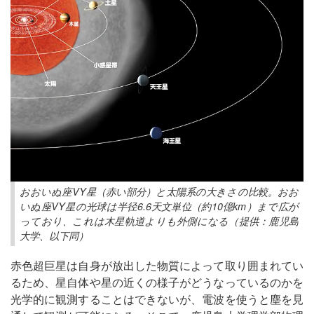
おおいぬ座VY星（赤い部分）と太陽系の大きさの比較。おお
いぬ座VY星の光球は半径6.6天文単位（約10億km）まで広が
っており、これは木星軌道よりも外側になる（提供：鹿児島
大学、以下同）
赤色超巨星は自身が放出した物質によって取り囲まれてい
るため、星自体や星の近くの様子がどうなっているのかを
光学的に観測することはできないが、電波を使うと塵を見