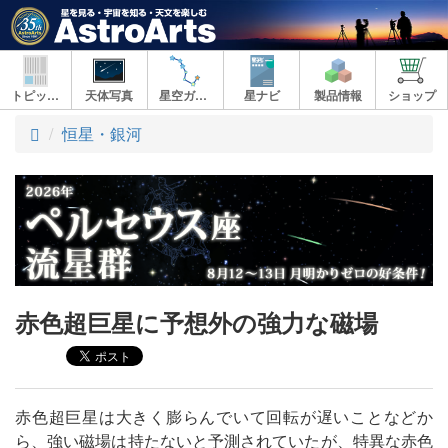
トピックス
天体写真
星空ガイド
星ナビ
製品情報
ショップ
ト
恒星・銀河
ッ
プ
赤色超巨星に予想外の強力な磁場
赤色超巨星は大きく膨らんでいて回転が遅いことなどか
ら、強い磁場は持たないと予測されていたが、特異な赤色