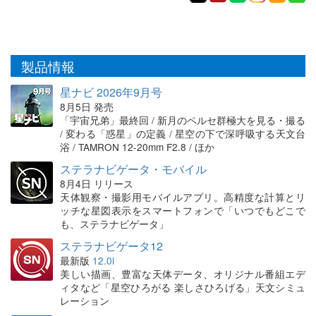
製品情報
星ナビ 2026年9月号
8月5日 発売
「宇宙兄弟」最終回 / 新月のペルセ群極大を見る・撮る
/ 変わる「惑星」の定義 / 星空の下で深呼吸する天文台
浴 / TAMRON 12-20mm F2.8 / ほか
ステラナビゲータ・モバイル
8月4日 リリース
天体観察・撮影用モバイルアプリ。高精度な計算とリ
ッチな星図表示をスマートフォンで「いつでもどこで
も、ステラナビゲータ」
ステラナビゲータ12
最新版
12.0i
美しい描画、豊富な天体データ、オリジナル番組エデ
ィタなど「星空ひろがる 楽しさひろげる」天文シミュ
レーション