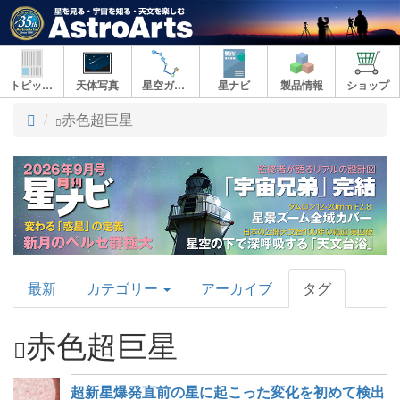
トピックス
天体写真
星空ガイド
星ナビ
製品情報
ショップ
ト
赤色超巨星
ッ
プ
AstroArts
最新
カテゴリー
アーカイブ
タグ
Topics
赤色超巨星
超新星爆発直前の星に起こった変化を初めて検出