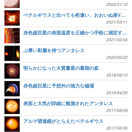
2022/01/12
ベテルギウスと比べても桁違い、おおいぬ座VY星の質量放出
2021/03/11
赤色超巨星の表面温度を正確かつ手軽に測定する新手法
2021/03/04
ぶ厚い彩層を持つアンタレス
2020/06/22
明らかになった大質量星の最期の姿
2018/09/10
赤色超巨星に予想外の強力な磁場
2018/04/25
表面と大気が詳細に観測されたアンタレス
2017/08/29
アルマ望遠鏡がとらえたベテルギウス
2017/06/30