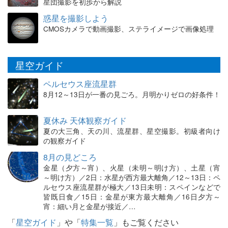
星団撮影を初歩から解説
惑星を撮影しよう
CMOSカメラで動画撮影、ステライメージで画像処理
星空ガイド
ペルセウス座流星群
8月12～13日が一番の見ごろ。月明かりゼロの好条件！
夏休み 天体観察ガイド
夏の大三角、天の川、流星群、星空撮影。初級者向け
の観察ガイド
8月の見どころ
金星（夕方～宵）、火星（未明～明け方）、土星（宵
～明け方）／2日：水星が西方最大離角／12～13日：ペ
ルセウス座流星群が極大／13日未明：スペインなどで
皆既日食／15日：金星が東方最大離角／16日夕方～
宵：細い月と金星が接近／…
「
星空ガイド
」や「
特集一覧
」もご覧ください