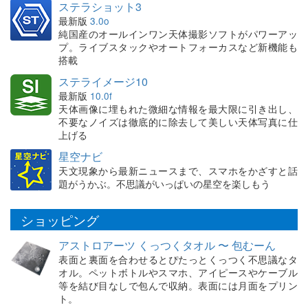
ステラショット3
最新版
3.0o
純国産のオールインワン天体撮影ソフトがパワーアッ
プ。ライブスタックやオートフォーカスなど新機能も
搭載
ステライメージ10
最新版
10.0f
天体画像に埋もれた微細な情報を最大限に引き出し、
不要なノイズは徹底的に除去して美しい天体写真に仕
上げる
星空ナビ
天文現象から最新ニュースまで、スマホをかざすと話
題がうかぶ。不思議がいっぱいの星空を楽しもう
ショッピング
アストロアーツ くっつくタオル 〜 包むーん
表面と裏面を合わせるとぴたっとくっつく不思議なタ
オル。ペットボトルやスマホ、アイピースやケーブル
等を結び目なしで包んで収納。表面には月面をプリン
ト。