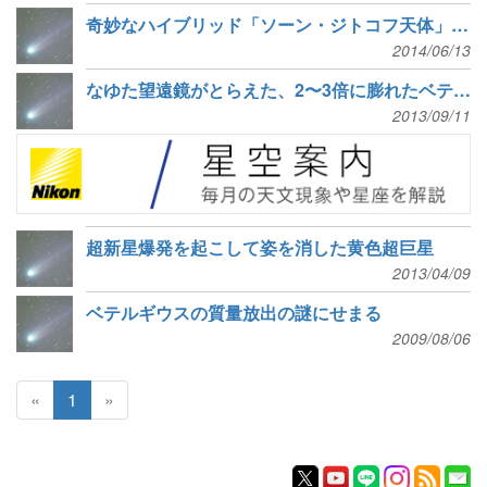
奇妙なハイブリッド「ソーン・ジトコフ天体」の候補を初検出
2014/06/13
なゆた望遠鏡がとらえた、2〜3倍に膨れたベテルギウス
2013/09/11
超新星爆発を起こして姿を消した黄色超巨星
2013/04/09
ベテルギウスの質量放出の謎にせまる
2009/08/06
«
1
»