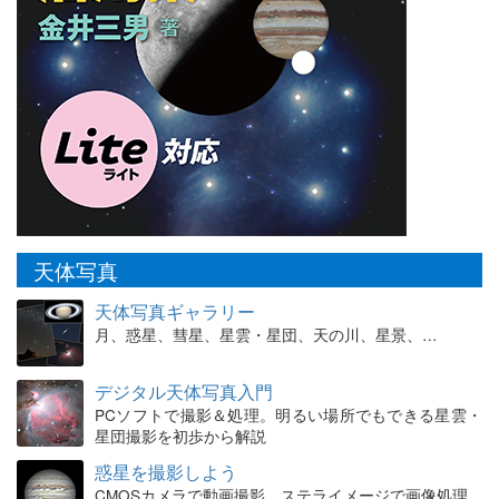
天体写真
天体写真ギャラリー
月、惑星、彗星、星雲・星団、天の川、星景、…
デジタル天体写真入門
PCソフトで撮影＆処理。明るい場所でもできる星雲・
星団撮影を初歩から解説
惑星を撮影しよう
CMOSカメラで動画撮影、ステライメージで画像処理