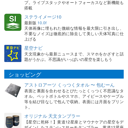
プ。ライブスタックやオートフォーカスなど新機能も
搭載
ステライメージ10
最新版
10.0f
天体画像に埋もれた微細な情報を最大限に引き出し、
不要なノイズは徹底的に除去して美しい天体写真に仕
上げる
星空ナビ
天文現象から最新ニュースまで、スマホをかざすと話
題がうかぶ。不思議がいっぱいの星空を楽しもう
ショッピング
アストロアーツ くっつくタオル 〜 包むーん
表面と裏面を合わせるとぴたっとくっつく不思議なタ
オル。ペットボトルやスマホ、アイピースやケーブル
等を結び目なしで包んで収納。表面には月面をプリン
ト。
オリジナル 天文タンブラー
【星空に乾杯！】黄道12星座とマウナケアの星空をデ
ザインしたステンレスサーモタンブラー。黄道12星座