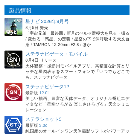
製品情報
星ナビ 2026年9月号
8月5日 発売
「宇宙兄弟」最終回 / 新月のペルセ群極大を見る・撮る
/ 変わる「惑星」の定義 / 星空の下で深呼吸する天文台
浴 / TAMRON 12-20mm F2.8 / ほか
ステラナビゲータ・モバイル
8月4日 リリース
天体観察・撮影用モバイルアプリ。高精度な計算とリ
ッチな星図表示をスマートフォンで「いつでもどこで
も、ステラナビゲータ」
ステラナビゲータ12
最新版
12.0i
美しい描画、豊富な天体データ、オリジナル番組エデ
ィタなど「星空ひろがる 楽しさひろげる」天文シミュ
レーション
ステラショット3
最新版
3.0o
純国産のオールインワン天体撮影ソフトがパワーアッ