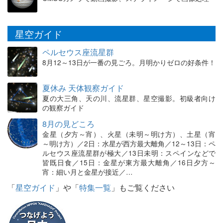
星空ガイド
ペルセウス座流星群
8月12～13日が一番の見ごろ。月明かりゼロの好条件！
夏休み 天体観察ガイド
夏の大三角、天の川、流星群、星空撮影。初級者向け
の観察ガイド
8月の見どころ
金星（夕方～宵）、火星（未明～明け方）、土星（宵
～明け方）／2日：水星が西方最大離角／12～13日：ペ
ルセウス座流星群が極大／13日未明：スペインなどで
皆既日食／15日：金星が東方最大離角／16日夕方～
宵：細い月と金星が接近／…
「
星空ガイド
」や「
特集一覧
」もご覧ください