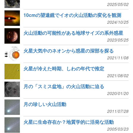
2025/05/02
10cmの望遠鏡でイオの火山活動の変化を観測
2024/10/25
火山活動の可能性がある地球サイズの系外惑星
2023/05/25
火星大気中のネオンから惑星の深部を探る
2021/11/08
火星が冷えた時期、しわの年代で推定
2021/08/02
月の「スミス盆地」の火山活動に迫る
2020/01/20
月の珍しい火山活動
2011/07/28
火星に生命存在か？地質学的に活発な活動
2005/03/23