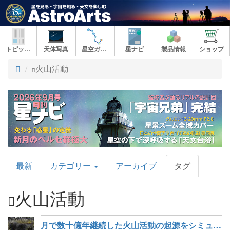
トピックス
天体写真
星空ガイド
星ナビ
製品情報
ショップ
ト
火山活動
ッ
プ
AstroArts
最新
カテゴリー
アーカイブ
タグ
Topics
火山活動
月で数十億年継続した火山活動の起源をシミュレーションで解明