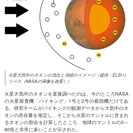
火星大気中のネオンの流出と供給のイメージ（提供：ELSIリ
リース（NASAの画像を改変））
火星大気中のネオンを直接調べたのは、今のところNASA
の火星探査機「バイキング」1号と2号の着陸機だけであ
る。研究チームがバイキングの観測データから大気中のネ
オンの存在量を推定し、そこから火星のマントルに含まれ
るネオンの割合を計算したところ、地球のマントルの5～
80倍と非常に多いことが示された。