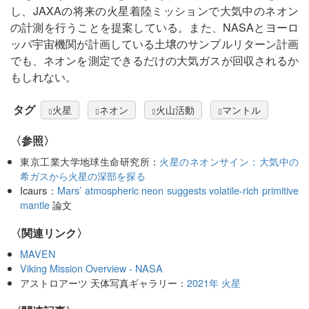
し、JAXAの将来の火星着陸ミッションで大気中のネオン
の計測を行うことを提案している。また、NASAとヨーロ
ッパ宇宙機関が計画している土壌のサンプルリターン計画
でも、ネオンを測定できるだけの大気ガスが回収されるか
もしれない。
タグ
火星
ネオン
火山活動
マントル
〈参照〉
東京工業大学地球生命研究所：
火星のネオンサイン：大気中の
希ガスから火星の深部を探る
Icaurs：
Mars’ atmospheric neon suggests volatile-rich primitive
mantle
論文
〈関連リンク〉
MAVEN
Viking Mission Overview - NASA
アストロアーツ 天体写真ギャラリー：
2021年 火星