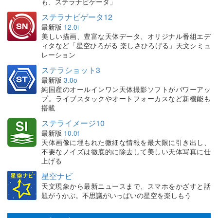
も、ステラナビゲータ」
ステラナビゲータ12
最新版
12.0i
美しい描画、豊富な天体データ、オリジナル番組エデ
ィタなど「星空ひろがる 楽しさひろげる」天文シミュ
レーション
ステラショット3
最新版
3.0o
純国産のオールインワン天体撮影ソフトがパワーアッ
プ。ライブスタックやオートフォーカスなど新機能も
搭載
ステライメージ10
最新版
10.0f
天体画像に埋もれた微細な情報を最大限に引き出し、
不要なノイズは徹底的に除去して美しい天体写真に仕
上げる
星空ナビ
天文現象から最新ニュースまで、スマホをかざすと話
題がうかぶ。不思議がいっぱいの星空を楽しもう