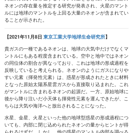
ネオンの存在量を推定する研究が発表され、火星のマント
ルには地球のマントルを上回る大量のネオンが含まれてい
ることが示された。
【2021年11月8日
東京工業大学地球生命研究所
】
貴ガスの一種であるネオンは、地球の大気中だけでなくマ
ントルにもある程度含まれている。空中と地中ではネオン
の同位体の割合が異なっており、これは地球の形成過程を
反映していると考えられる。ネオンのようにガスになりや
すい元素（揮発性元素）は、惑星が形成されたときに材料
となった原始太陽系星雲ガスから直接取り込まれた。これ
がマントルに含まれるネオンの起源だ。一方、原始地球に
後から降り注いだ小天体も揮発性元素を運んできたが、こ
ちらは大気や海洋へと放出されることになった。
水星、金星、火星といった他の地球型惑星の形成過程につ
いても、内部に閉じ込められたネオンの量からヒントが得
られるはずだ。しかし、他の惑星のマントル内部を調べる