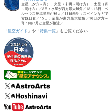
金星（夕方～宵）、火星（未明～明け方）、土星（宵
～明け方）／2日：水星が西方最大離角／12～13日：ペ
ルセウス座流星群が極大／13日未明：スペインなどで
皆既日食／15日：金星が東方最大離角／16日夕方～
宵：細い月と金星が接近／…
「
星空ガイド
」や「
特集一覧
」もご覧ください