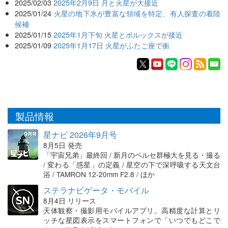
2025/02/03
2025年2月9日 月と火星が大接近
2025/01/24
火星の地下氷が豊富な領域を特定、有人探査の着陸
候補
2025/01/15
2025年1月下旬 火星とポルックスが接近
2025/01/09
2025年1月17日 火星がふたご座で衝
製品情報
星ナビ 2026年9月号
8月5日 発売
「宇宙兄弟」最終回 / 新月のペルセ群極大を見る・撮る
/ 変わる「惑星」の定義 / 星空の下で深呼吸する天文台
浴 / TAMRON 12-20mm F2.8 / ほか
ステラナビゲータ・モバイル
8月4日 リリース
天体観察・撮影用モバイルアプリ。高精度な計算とリ
ッチな星図表示をスマートフォンで「いつでもどこで