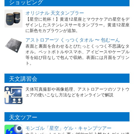
ショッピング
オリジナル 天文タンブラー
【星空に乾杯！】黄道12星座とマウナケアの星空をデ
ザインしたステンレスサーモタンブラー。黄道12星座
に新色モカブラウンが追加。
アストロアーツ くっつくタオル 〜 包むーん
表面と裏面を合わせるとぴたっとくっつく不思議なタ
オル。ペットボトルやスマホ、アイピースやケーブル
等を結び目なしで包んで収納。表面には月面をプリン
ト。
天文講習会
天体写真撮影や画像処理、アストロアーツのソフトウ
ェアの使いこなし方法などをオンラインで解説
天文ツアー
モンゴル「星空」ゲル・キャンプツアー