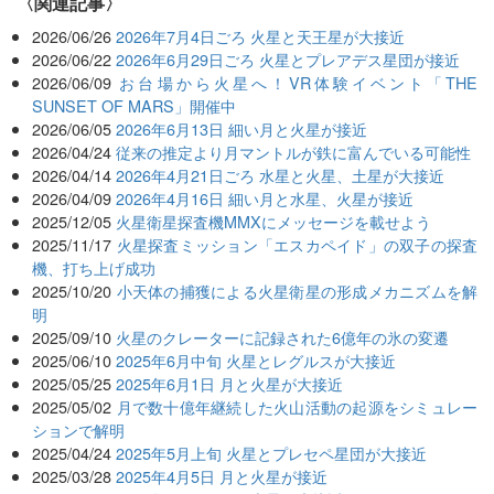
関連記事
2026/06/26
2026年7月4日ごろ 火星と天王星が大接近
2026/06/22
2026年6月29日ごろ 火星とプレアデス星団が接近
2026/06/09
お台場から火星へ！VR体験イベント「THE
SUNSET OF MARS」開催中
2026/06/05
2026年6月13日 細い月と火星が接近
2026/04/24
従来の推定より月マントルが鉄に富んでいる可能性
2026/04/14
2026年4月21日ごろ 水星と火星、土星が大接近
2026/04/09
2026年4月16日 細い月と水星、火星が接近
2025/12/05
火星衛星探査機MMXにメッセージを載せよう
2025/11/17
火星探査ミッション「エスカペイド」の双子の探査
機、打ち上げ成功
2025/10/20
小天体の捕獲による火星衛星の形成メカニズムを解
明
2025/09/10
火星のクレーターに記録された6億年の氷の変遷
2025/06/10
2025年6月中旬 火星とレグルスが大接近
2025/05/25
2025年6月1日 月と火星が大接近
2025/05/02
月で数十億年継続した火山活動の起源をシミュレー
ションで解明
2025/04/24
2025年5月上旬 火星とプレセペ星団が大接近
2025/03/28
2025年4月5日 月と火星が接近