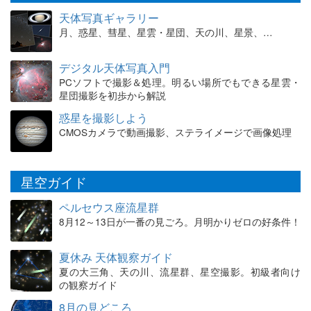
天体写真ギャラリー
月、惑星、彗星、星雲・星団、天の川、星景、…
デジタル天体写真入門
PCソフトで撮影＆処理。明るい場所でもできる星雲・
星団撮影を初歩から解説
惑星を撮影しよう
CMOSカメラで動画撮影、ステライメージで画像処理
星空ガイド
ペルセウス座流星群
8月12～13日が一番の見ごろ。月明かりゼロの好条件！
夏休み 天体観察ガイド
夏の大三角、天の川、流星群、星空撮影。初級者向け
の観察ガイド
8月の見どころ