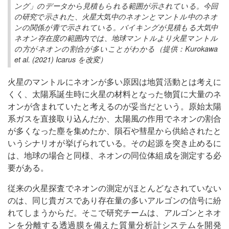
ング」のデータから見積もられる範囲が示されている。今回
の研究で示された、火星大気中のネオンとマントル中のネオ
ンの関係が青で示されている。バイキングが見積もる大気中
ネオン存在度の範囲内では、地球マントルより火星マントル
の方がネオンの割合が多いことがわかる（提供：Kurokawa
et al. (2021) Icarus を改変）
火星のマントルにネオンが多い原因は地質活動とは考えに
くく、太陽系誕生時に火星の材料となった物質に大量のネ
オンが含まれていたと考えるのが妥当だという。原始太陽
系ガスを直接取り込んだか、太陽風の作用でネオンの割合
が多くなった塵を集めたか、隕石や彗星から供給されたと
いうシナリオが挙げられている。その起源を突き止めるに
は、地球の場合と同様、ネオンの同位体組成を測定する必
要がある。
従来の火星探査でネオンの測定がほとんどなされていない
のは、同じ貴ガスであり存在量の多いアルゴンの信号に紛
れてしまうからだ。そこで研究チームは、アルゴンとネオ
ンを分離する透過膜を備えた質量分析計システムを開発