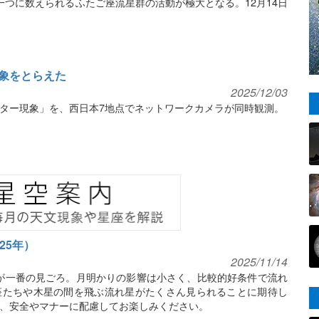
群の一つに数えられるふたご座流星群の活動が極大となる。12月14日
。
象をとらえた
2025/12/03
ター現象」を、西日本7地点でネットワークカメラが同時観測。
25年）
2025/11/14
け方が一番の見ごろ。月明かりの影響は小さく、比較的好条件で流れ
座たちや木星の間を飛ぶ流れ星がたくさん見られることに期待し
、安全やマナーに配慮してお楽しみください。