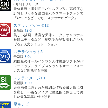
8月4日 リリース
天体観察・撮影用モバイルアプリ。高精度な
計算とリッチな星図表示をスマートフォンで
「いつでもどこでも、ステラナビゲータ」
ステラナビゲータ12
最新版
12.0i
美しい描画、豊富な天体データ、オリジナル
番組エディタなど「星空ひろがる 楽しさひろ
げる」天文シミュレーション
ステラショット3
最新版
3.0o
純国産のオールインワン天体撮影ソフトがパ
ワーアップ。ライブスタックやオートフォー
カスなど新機能も搭載
ステライメージ10
最新版
10.0f
天体画像に埋もれた微細な情報を最大限に引
き出し、不要なノイズは徹底的に除去して美
しい天体写真に仕上げる
星空ナビ