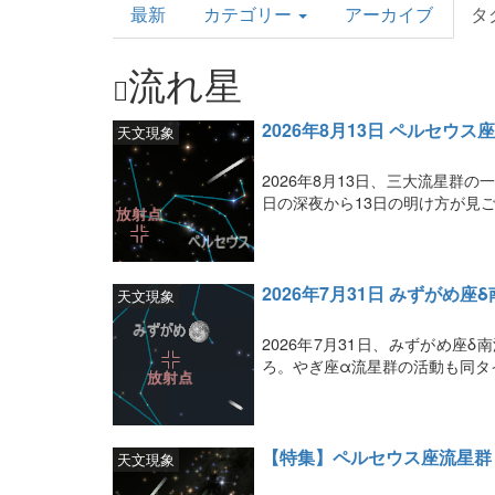
最新
カテゴリー
アーカイブ
タ
Topics
流れ星
2026年8月13日 ペルセウ
天文現象
2026年8月13日、三大流星群
日の深夜から13日の明け方が見
2026年7月31日 みずがめ
天文現象
2026年7月31日、みずがめ座
ろ。やぎ座α流星群の活動も同タ
【特集】ペルセウス座流星群（
天文現象