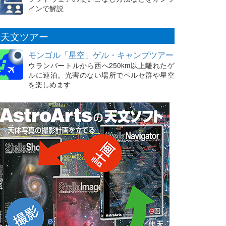
インで解説
天文ツアー
モンゴル「星空」ゲル・キャンプツアー
ウランバートルから西へ250km以上離れたゲ
ルに連泊。光害のない場所でペルセ群や星空
を楽しめます