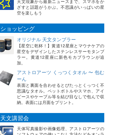
天文現象から最新ニュースまで、スマホをか
ざすと話題がうかぶ。不思議がいっぱいの星
空を楽しもう
ショッピング
オリジナル 天文タンブラー
【星空に乾杯！】黄道12星座とマウナケアの
星空をデザインしたステンレスサーモタンブ
ラー。黄道12星座に新色モカブラウンが追
加。
アストロアーツ くっつくタオル 〜 包む
ーん
表面と裏面を合わせるとぴたっとくっつく不
思議なタオル。ペットボトルやスマホ、アイ
ピースやケーブル等を結び目なしで包んで収
納。表面には月面をプリント。
天文講習会
天体写真撮影や画像処理、アストロアーツの
ソフトウェアの使いこなし方法などをオンラ