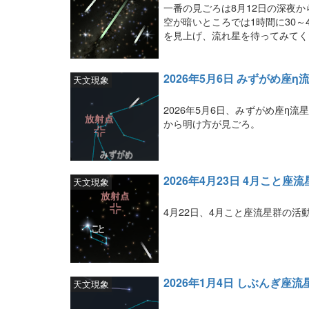
一番の見ごろは8月12日の深夜
空が暗いところでは1時間に30
を見上げ、流れ星を待ってみてく
2026年5月6日 みずがめ座
天文現象
2026年5月6日、みずがめ座η
から明け方が見ごろ。
2026年4月23日 4月こと座
天文現象
4月22日、4月こと座流星群の活
2026年1月4日 しぶんぎ座
天文現象