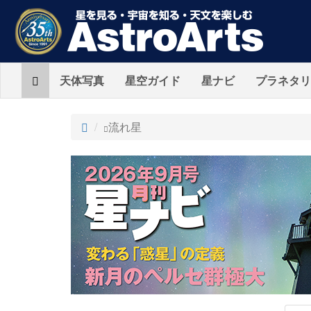
Home
天体写真
星空ガイド
星ナビ
プラネタリ
ト
流れ星
ッ
プ
AstroArts