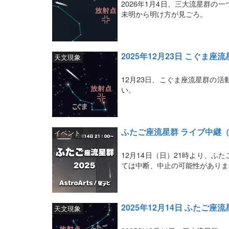
2026年1月4日、三大流星群の
未明から明け方が見ごろ。
2025年12月23日 こぐま座
天文現象
12月23日、こぐま座流星群の活
い。
ふたご座流星群 ライブ中継（
イベント
12月14日（日）21時より、
ては中断、中止の可能性がありま
2025年12月14日 ふたご座
天文現象