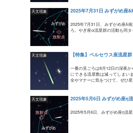
2025年7月31日 みずがめ
天文現象
2025年7月31日、みずがめ座
ろ。やぎ座α流星群の活動も同タ
【特集】ペルセウス座流星群（
天文現象
一番の見ごろは8月12日の深夜
にできる流星数は減ってしまい
全やマナーに気をつけて、ぜひ星
2025年5月6日 みずがめ座
天文現象
2025年5月6日、みずがめ座η