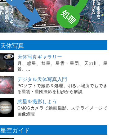
天体写真
天体写真ギャラリー
月、惑星、彗星、星雲・星団、天の川、星
景、…
デジタル天体写真入門
PCソフトで撮影＆処理。明るい場所でもでき
る星雲・星団撮影を初歩から解説
惑星を撮影しよう
CMOSカメラで動画撮影、ステライメージで
画像処理
星空ガイド