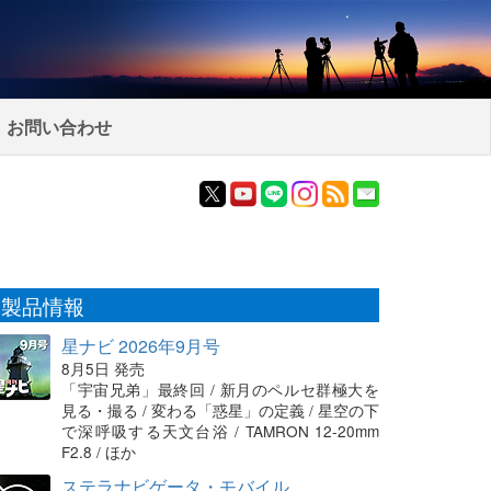
お問い合わせ
製品情報
星ナビ 2026年9月号
8月5日 発売
「宇宙兄弟」最終回 / 新月のペルセ群極大を
見る・撮る / 変わる「惑星」の定義 / 星空の下
で深呼吸する天文台浴 / TAMRON 12-20mm
F2.8 / ほか
ステラナビゲータ・モバイル