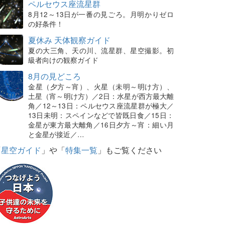
ペルセウス座流星群
8月12～13日が一番の見ごろ。月明かりゼロ
の好条件！
夏休み 天体観察ガイド
夏の大三角、天の川、流星群、星空撮影。初
級者向けの観察ガイド
8月の見どころ
金星（夕方～宵）、火星（未明～明け方）、
土星（宵～明け方）／2日：水星が西方最大離
角／12～13日：ペルセウス座流星群が極大／
13日未明：スペインなどで皆既日食／15日：
金星が東方最大離角／16日夕方～宵：細い月
と金星が接近／…
「
星空ガイド
」や「
特集一覧
」もご覧ください