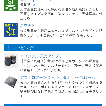
最新版
10.0f
天体画像に埋もれた微細な情報を最大限に引き出し、
不要なノイズは徹底的に除去して美しい天体写真に仕
上げる
星空ナビ
天文現象から最新ニュースまで、スマホをかざすと話
題がうかぶ。不思議がいっぱいの星空を楽しもう
ショッピング
オリジナル 天文タンブラー
【星空に乾杯！】黄道12星座とマウナケアの星空をデ
ザインしたステンレスサーモタンブラー。黄道12星座
に新色モカブラウンが追加。
アストロアーツ くっつくタオル 〜 包むーん
表面と裏面を合わせるとぴたっとくっつく不思議なタ
オル。ペットボトルやスマホ、アイピースやケーブル
等を結び目なしで包んで収納。表面には月面をプリン
ト。