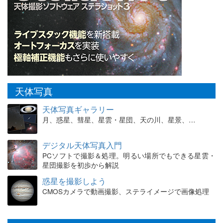
天体写真
天体写真ギャラリー
月、惑星、彗星、星雲・星団、天の川、星景、…
デジタル天体写真入門
PCソフトで撮影＆処理。明るい場所でもできる星雲・
星団撮影を初歩から解説
惑星を撮影しよう
CMOSカメラで動画撮影、ステライメージで画像処理