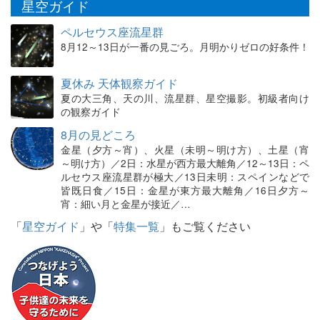
星空ガイド
ペルセウス座流星群
8月12～13日が一番の見ごろ。月明かりゼロの好条件！
夏休み 天体観察ガイド
夏の大三角、天の川、流星群、星空撮影。初級者向け
の観察ガイド
8月の見どころ
金星（夕方～宵）、火星（未明～明け方）、土星（宵
～明け方）／2日：水星が西方最大離角／12～13日：ペ
ルセウス座流星群が極大／13日未明：スペインなどで
皆既日食／15日：金星が東方最大離角／16日夕方～
宵：細い月と金星が接近／…
「
星空ガイド
」や「
特集一覧
」もご覧ください