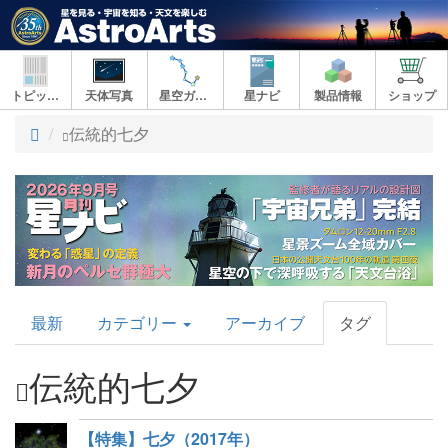
トピックス
天体写真
星空ガイド
星ナビ
製品情報
ショップ
ト
伝統的七夕
ッ
プ
AstroArts
最新
カテゴリー
アーカイブ
タグ
Topics
伝統的七夕
【特集】七夕（2017年）