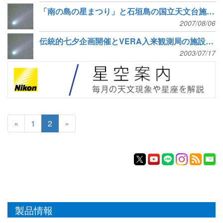
「南の島の星まつり」と石垣島の国立天文台施設公開
2007/08/06
伝統的七夕企画開催とVERA入来観測局の施設公開（NAOニュース）
2003/07/17
«
1
2
»
製品情報