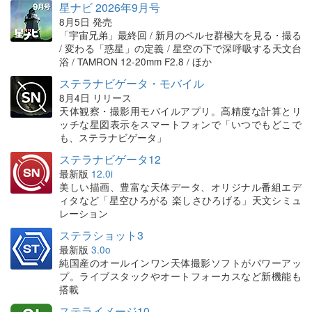
星ナビ 2026年9月号
8月5日 発売
「宇宙兄弟」最終回 / 新月のペルセ群極大を見る・撮る
/ 変わる「惑星」の定義 / 星空の下で深呼吸する天文台
浴 / TAMRON 12-20mm F2.8 / ほか
ステラナビゲータ・モバイル
8月4日 リリース
天体観察・撮影用モバイルアプリ。高精度な計算とリ
ッチな星図表示をスマートフォンで「いつでもどこで
も、ステラナビゲータ」
ステラナビゲータ12
最新版
12.0i
美しい描画、豊富な天体データ、オリジナル番組エデ
ィタなど「星空ひろがる 楽しさひろげる」天文シミュ
レーション
ステラショット3
最新版
3.0o
純国産のオールインワン天体撮影ソフトがパワーアッ
プ。ライブスタックやオートフォーカスなど新機能も
搭載
ステライメージ10