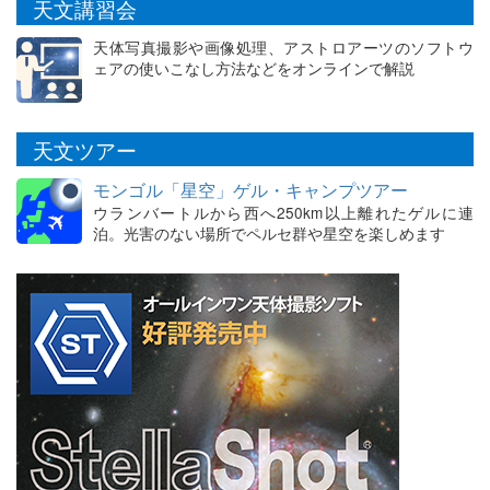
天文講習会
天体写真撮影や画像処理、アストロアーツのソフトウ
ェアの使いこなし方法などをオンラインで解説
天文ツアー
モンゴル「星空」ゲル・キャンプツアー
ウランバートルから西へ250km以上離れたゲルに連
泊。光害のない場所でペルセ群や星空を楽しめます