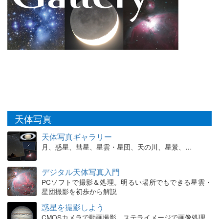
天体写真
天体写真ギャラリー
月、惑星、彗星、星雲・星団、天の川、星景、…
デジタル天体写真入門
PCソフトで撮影＆処理。明るい場所でもできる星雲・
星団撮影を初歩から解説
惑星を撮影しよう
CMOSカメラで動画撮影、ステライメージで画像処理