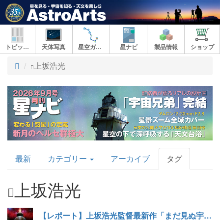
トピックス
天体写真
星空ガイド
星ナビ
製品情報
ショップ
ト
上坂浩光
ッ
プ
AstroArts
最新
カテゴリー
アーカイブ
タグ
Topics
上坂浩光
【レポート】上坂浩光監督最新作「まだ見ぬ宇宙へ」完成試写会