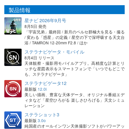
製品情報
星ナビ 2026年9月号
8月5日 発売
「宇宙兄弟」最終回 / 新月のペルセ群極大を見る・撮る
/ 変わる「惑星」の定義 / 星空の下で深呼吸する天文台
浴 / TAMRON 12-20mm F2.8 / ほか
ステラナビゲータ・モバイル
8月4日 リリース
天体観察・撮影用モバイルアプリ。高精度な計算とリ
ッチな星図表示をスマートフォンで「いつでもどこで
も、ステラナビゲータ」
ステラナビゲータ12
最新版
12.0i
美しい描画、豊富な天体データ、オリジナル番組エデ
ィタなど「星空ひろがる 楽しさひろげる」天文シミュ
レーション
ステラショット3
最新版
3.0o
純国産のオールインワン天体撮影ソフトがパワーアッ