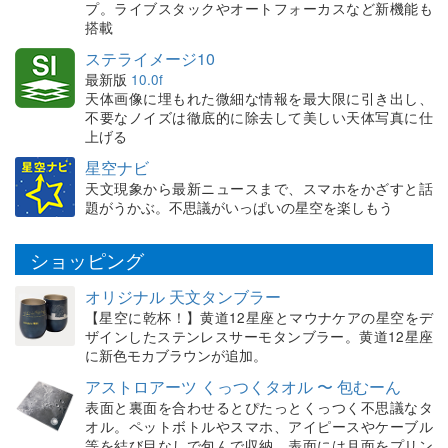
プ。ライブスタックやオートフォーカスなど新機能も
搭載
ステライメージ10
最新版
10.0f
天体画像に埋もれた微細な情報を最大限に引き出し、
不要なノイズは徹底的に除去して美しい天体写真に仕
上げる
星空ナビ
天文現象から最新ニュースまで、スマホをかざすと話
題がうかぶ。不思議がいっぱいの星空を楽しもう
ショッピング
オリジナル 天文タンブラー
【星空に乾杯！】黄道12星座とマウナケアの星空をデ
ザインしたステンレスサーモタンブラー。黄道12星座
に新色モカブラウンが追加。
アストロアーツ くっつくタオル 〜 包むーん
表面と裏面を合わせるとぴたっとくっつく不思議なタ
オル。ペットボトルやスマホ、アイピースやケーブル
等を結び目なしで包んで収納。表面には月面をプリン