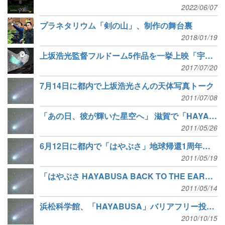
2022/06/07
プラネタリウム「剣の山」、制作の舞台裏
2018/01/19
上坂浩光監督フルドーム5作品を一挙上映「宇宙の中のわたしたち」
2017/07/20
7月14日に都内で上坂浩光さんの天体写真トーク
2011/07/08
「あの日、彼が輝いた星空へ」 滋賀で「HAYABUSA」上坂監督トークショー
2011/05/26
6月12日に都内で「はやぶさ」地球帰還1周年講演会
2011/05/19
「はやぶさ HAYABUSA BACK TO THE EARTH」映画館で公開スタート
2011/05/14
浜松科学館、「HAYABUSA」バリアフリー投影を再び開催
2010/10/15