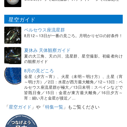
星空ガイド
ペルセウス座流星群
8月12～13日が一番の見ごろ。月明かりゼロの好条件！
夏休み 天体観察ガイド
夏の大三角、天の川、流星群、星空撮影。初級者向け
の観察ガイド
8月の見どころ
金星（夕方～宵）、火星（未明～明け方）、土星（宵
～明け方）／2日：水星が西方最大離角／12～13日：ペ
ルセウス座流星群が極大／13日未明：スペインなどで
皆既日食／15日：金星が東方最大離角／16日夕方～
宵：細い月と金星が接近／…
「
星空ガイド
」や「
特集一覧
」もご覧ください