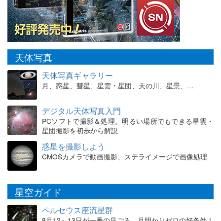
天体写真
天体写真ギャラリー
月、惑星、彗星、星雲・星団、天の川、星景、…
デジタル天体写真入門
PCソフトで撮影＆処理。明るい場所でもできる星雲・
星団撮影を初歩から解説
惑星を撮影しよう
CMOSカメラで動画撮影、ステライメージで画像処理
星空ガイド
ペルセウス座流星群
8月12～13日が一番の見ごろ。月明かりゼロの好条件！