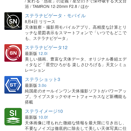
/ 変わる「惑星」の定義 / 星空の下で深呼吸する天文台
浴 / TAMRON 12-20mm F2.8 / ほか
ステラナビゲータ・モバイル
8月4日 リリース
天体観察・撮影用モバイルアプリ。高精度な計算とリ
ッチな星図表示をスマートフォンで「いつでもどこで
も、ステラナビゲータ」
ステラナビゲータ12
最新版
12.0i
美しい描画、豊富な天体データ、オリジナル番組エデ
ィタなど「星空ひろがる 楽しさひろげる」天文シミュ
レーション
ステラショット3
最新版
3.0o
純国産のオールインワン天体撮影ソフトがパワーアッ
プ。ライブスタックやオートフォーカスなど新機能も
搭載
ステライメージ10
最新版
10.0f
天体画像に埋もれた微細な情報を最大限に引き出し、
不要なノイズは徹底的に除去して美しい天体写真に仕