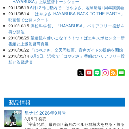
「HAYABUSA」上坂監督トークショー
2011/05/19
6月12日に都内で「はやぶさ」地球帰還1周年講演会
2011/05/14
「はやぶさ HAYABUSA BACK TO THE EARTH」
映画館で公開スタート
2010/10/15
浜松科学館、「HAYABUSA」バリアフリー投影を
再び開催
2010/08/25
望遠鏡を使いこなそう！つくばエキスポセンター新
番組と上坂監督写真展
2010/06/22
「はやぶさ」全天周映画、音声ガイドの提供を開始
2010/05/14
6月5日、浜松で「はやぶさ」番組のバリアフリー投
影と監督講演
製品情報
星ナビ 2026年9月号
8月5日 発売
「宇宙兄弟」最終回 / 新月のペルセ群極大を見る・撮る