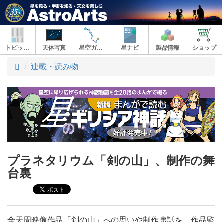
トピックス
天体写真
星空ガイド
星ナビ
製品情報
ショップ
ト
連載・読み物
ッ
プ
プラネタリウム「剣の山」、制作の舞
台裏
全天周映像作品「剣の山」への思いや制作裏話を、作品監