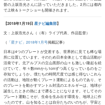
督の上坂浩光さんに語っていただきました。2月には都内
で上映＆トークショーも開催されます。
【2018年1月19日
星ナビ編集部
】
文：上坂浩光さん（（有）ライブ代表、作品監督）
（
「星ナビ」2018年1月号
掲載記事）
日本は4つのプレートが交差する、世界的に見ても稀な場
所に位置しています。そのため日本全体として造山活動が
活発です。北アルプスの立山黒部の山々も激しい隆起を続
けていて、年々数mmから1cmずつ高くなっているのをご
存知でしょうか。僕たちの時間尺度では感じ得ないこれら
の活動は、地殻が動くプレート運動によるものであり、そ
のプレートを動かすマントル対流のエネルギーは、地球が
誕生したときの熱にまで遡ることになります。そしてその
プレート運動こそが、生命を生み出す環境を、地球上に作
ったのです。山を知ることは自分たちのいのちが、宇宙と