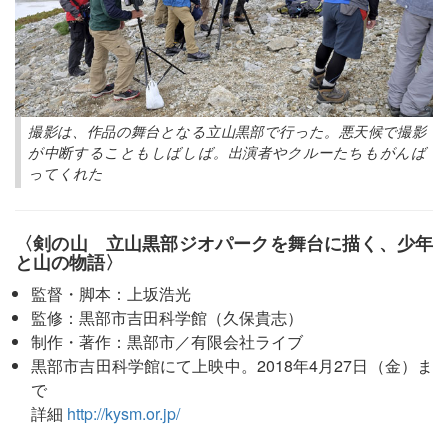
撮影は、作品の舞台となる立山黒部で行った。悪天候で撮影
が中断することもしばしば。出演者やクルーたちもがんば
ってくれた
〈剣の山 立山黒部ジオパークを舞台に描く、少年
と山の物語〉
監督・脚本：上坂浩光
監修：黒部市吉田科学館（久保貴志）
制作・著作：黒部市／有限会社ライブ
黒部市吉田科学館にて上映中。2018年4月27日（金）ま
で
詳細
http://kysm.or.jp/