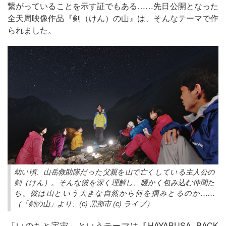
繋がっていることを示す証でもある……先日公開となった
全天周映像作品『剣（けん）の山』は、そんなテーマで作
られました。
幼い頃、山岳救助隊だった父親を山で亡くしている主人公の
剣（けん）。そんな彼を深く理解し、暖かく包み込む仲間た
ち。彼は山という大きな自然から何を掴みとるのか……
（「剣の山」より、(c) 黒部市 (c) ライブ）
「いのちと宇宙」というテーマは『HAYABUSA -BACK