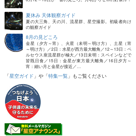
夏休み 天体観察ガイド
夏の大三角、天の川、流星群、星空撮影。初級者向け
の観察ガイド
8月の見どころ
金星（夕方～宵）、火星（未明～明け方）、土星（宵
～明け方）／2日：水星が西方最大離角／12～13日：ペ
ルセウス座流星群が極大／13日未明：スペインなどで
皆既日食／15日：金星が東方最大離角／16日夕方～
宵：細い月と金星が接近／…
「
星空ガイド
」や「
特集一覧
」もご覧ください