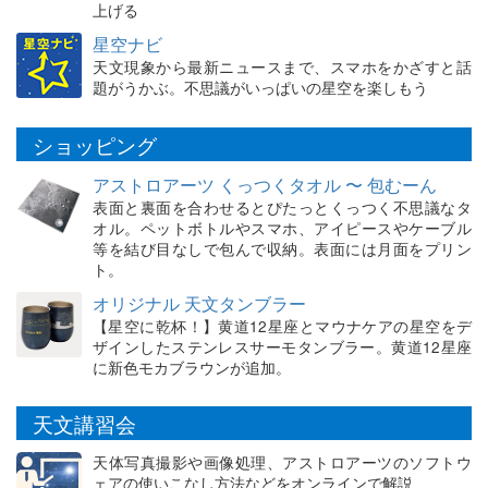
上げる
星空ナビ
天文現象から最新ニュースまで、スマホをかざすと話
題がうかぶ。不思議がいっぱいの星空を楽しもう
ショッピング
アストロアーツ くっつくタオル 〜 包むーん
表面と裏面を合わせるとぴたっとくっつく不思議なタ
オル。ペットボトルやスマホ、アイピースやケーブル
等を結び目なしで包んで収納。表面には月面をプリン
ト。
オリジナル 天文タンブラー
【星空に乾杯！】黄道12星座とマウナケアの星空をデ
ザインしたステンレスサーモタンブラー。黄道12星座
に新色モカブラウンが追加。
天文講習会
天体写真撮影や画像処理、アストロアーツのソフトウ
ェアの使いこなし方法などをオンラインで解説