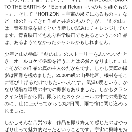
TO THE EARTH-や『Eternal Return －いのちを継ぐもの
－』、そして『HORIZON －宇宙の果てにあるもの－』な
ど、僕の作ってきた作品と共通のものですが、『剣の山』
は、青春群像を描くという新しい試みにチャレンジしてい
ます。青春映画でもあり科学映画でもあるというこの作品
は、あるようでなかったジャンルかもしれません。
少年と山の物語『剣の山』のストーリーを思いついたと
き、オールロケで撮影を行うことは必然となりました。山
こそがこの作品の真の主人公だからです。しかし実際の撮
影は困難を極めました。2500m級の山岳地帯、機材をそこ
に運び上げるだけでもたいへんです。気温0度という、か
なり過酷な環境の中での撮影もありました。しかもクラン
クイン初日から雨。限られたスケジュールの中での撮影な
のに、山に上がってからも丸2日間、雨で宿に閉じ込めら
れました。
しかしそんな苦労の末、作品を撮り終えて感じたのはやっ
ぱり山って魅力的だったということです。宇宙に興味を持