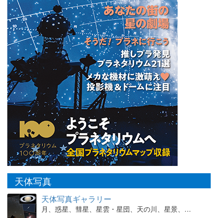
天体写真
天体写真ギャラリー
月、惑星、彗星、星雲・星団、天の川、星景、…