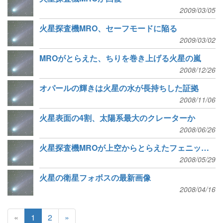
2009/03/05
火星探査機MRO、セーフモードに陥る
2009/03/02
MROがとらえた、ちりを巻き上げる火星の嵐
2008/12/26
オパールの輝きは火星の水が長持ちした証拠
2008/11/06
火星表面の4割、太陽系最大のクレーターか
2008/06/26
火星探査機MROが上空からとらえたフェニックス
2008/05/29
火星の衛星フォボスの最新画像
2008/04/16
«
1
2
»