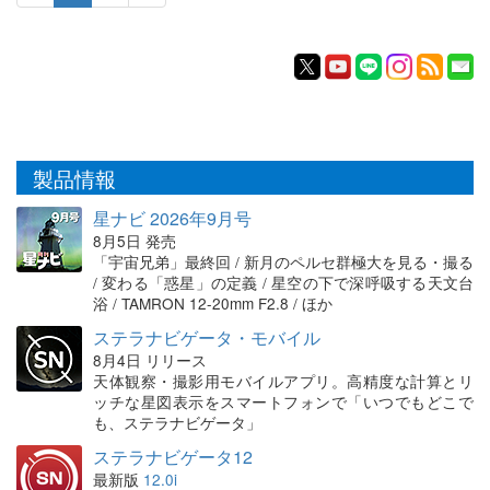
製品情報
星ナビ 2026年9月号
8月5日 発売
「宇宙兄弟」最終回 / 新月のペルセ群極大を見る・撮る
/ 変わる「惑星」の定義 / 星空の下で深呼吸する天文台
浴 / TAMRON 12-20mm F2.8 / ほか
ステラナビゲータ・モバイル
8月4日 リリース
天体観察・撮影用モバイルアプリ。高精度な計算とリ
ッチな星図表示をスマートフォンで「いつでもどこで
も、ステラナビゲータ」
ステラナビゲータ12
最新版
12.0i