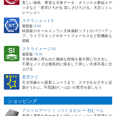
美しい描画、豊富な天体データ、オリジナル番組エデ
ィタなど「星空ひろがる 楽しさひろげる」天文シミュ
レーション
ステラショット3
最新版
3.0o
純国産のオールインワン天体撮影ソフトがパワーアッ
プ。ライブスタックやオートフォーカスなど新機能も
搭載
ステライメージ10
最新版
10.0f
天体画像に埋もれた微細な情報を最大限に引き出し、
不要なノイズは徹底的に除去して美しい天体写真に仕
上げる
星空ナビ
天文現象から最新ニュースまで、スマホをかざすと話
題がうかぶ。不思議がいっぱいの星空を楽しもう
ショッピング
アストロアーツ くっつくタオル 〜 包むーん
表面と裏面を合わせるとぴたっとくっつく不思議なタ