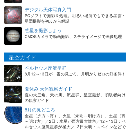
デジタル天体写真入門
PCソフトで撮影＆処理。明るい場所でもできる星雲・
星団撮影を初歩から解説
惑星を撮影しよう
CMOSカメラで動画撮影、ステライメージで画像処理
星空ガイド
ペルセウス座流星群
8月12～13日が一番の見ごろ。月明かりゼロの好条件！
夏休み 天体観察ガイド
夏の大三角、天の川、流星群、星空撮影。初級者向け
の観察ガイド
8月の見どころ
金星（夕方～宵）、火星（未明～明け方）、土星（宵
～明け方）／2日：水星が西方最大離角／12～13日：ペ
ルセウス座流星群が極大／13日未明：スペインなどで