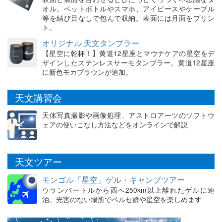
オル。ペットボトルやスマホ、アイピースやケーブル
等を結び目なしで包んで収納。表面には月面をプリン
ト。
オリジナル 天文タンブラー
【星空に乾杯！】黄道12星座とマウナケアの星空をデ
ザインしたステンレスサーモタンブラー。黄道12星座
に新色モカブラウンが追加。
天文講習会
天体写真撮影や画像処理、アストロアーツのソフトウ
ェアの使いこなし方法などをオンラインで解説
天文ツアー
モンゴル「星空」ゲル・キャンプツアー
ウランバートルから西へ250km以上離れたゲルに連
泊。光害のない場所でペルセ群や星空を楽しめます