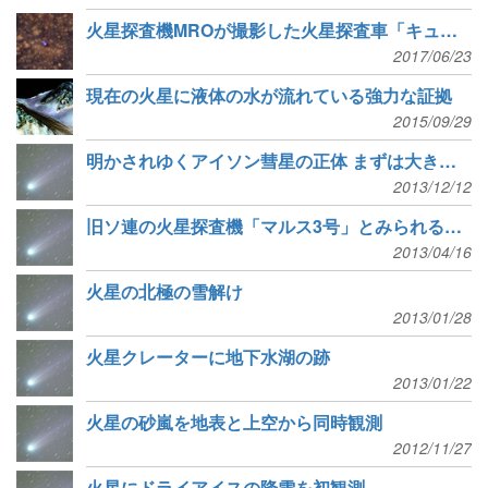
火星探査機MROが撮影した火星探査車「キュリオシティ」
2017/06/23
現在の火星に液体の水が流れている強力な証拠
2015/09/29
明かされゆくアイソン彗星の正体 まずは大きさと組成
2013/12/12
旧ソ連の火星探査機「マルス3号」とみられる物体を発見
2013/04/16
火星の北極の雪解け
2013/01/28
火星クレーターに地下水湖の跡
2013/01/22
火星の砂嵐を地表と上空から同時観測
2012/11/27
火星にドライアイスの降雪を初観測