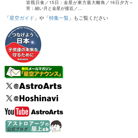
皆既日食／15日：金星が東方最大離角／16日夕方～
宵：細い月と金星が接近／…
「
星空ガイド
」や「
特集一覧
」もご覧ください