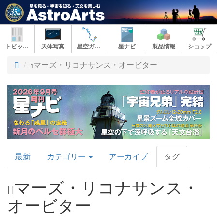
トピックス
天体写真
星空ガイド
星ナビ
製品情報
ショップ
ト
マーズ・リコナサンス・オービター
ッ
プ
AstroArts
最新
カテゴリー
アーカイブ
タグ
Topics
マーズ・リコナサンス・
オービター