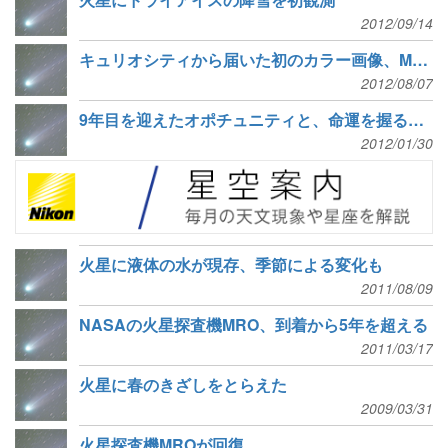
2012/09/14
キュリオシティから届いた初のカラー画像、MROは降下のようすを撮影
2012/08/07
9年目を迎えたオポチュニティと、命運を握る火星の風が織り成す模様
2012/01/30
火星に液体の水が現存、季節による変化も
2011/08/09
NASAの火星探査機MRO、到着から5年を超える
2011/03/17
火星に春のきざしをとらえた
2009/03/31
火星探査機MROが回復