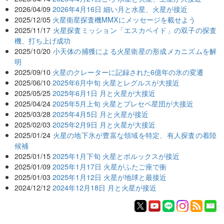
2026/04/09
2026年4月16日 細い月と水星、火星が接近
2025/12/05
火星衛星探査機MMXにメッセージを載せよう
2025/11/17
火星探査ミッション「エスカペイド」の双子の探査
機、打ち上げ成功
2025/10/20
小天体の捕獲による火星衛星の形成メカニズムを解
明
2025/09/10
火星のクレーターに記録された6億年の氷の変遷
2025/06/10
2025年6月中旬 火星とレグルスが大接近
2025/05/25
2025年6月1日 月と火星が大接近
2025/04/24
2025年5月上旬 火星とプレセペ星団が大接近
2025/03/28
2025年4月5日 月と火星が接近
2025/02/03
2025年2月9日 月と火星が大接近
2025/01/24
火星の地下氷が豊富な領域を特定、有人探査の着陸
候補
2025/01/15
2025年1月下旬 火星とポルックスが接近
2025/01/09
2025年1月17日 火星がふたご座で衝
2025/01/03
2025年1月12日 火星が地球と最接近
2024/12/12
2024年12月18日 月と火星が接近