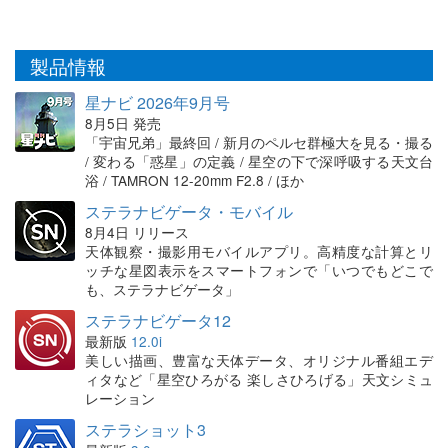
製品情報
星ナビ 2026年9月号
8月5日 発売
「宇宙兄弟」最終回 / 新月のペルセ群極大を見る・撮る
/ 変わる「惑星」の定義 / 星空の下で深呼吸する天文台
浴 / TAMRON 12-20mm F2.8 / ほか
ステラナビゲータ・モバイル
8月4日 リリース
天体観察・撮影用モバイルアプリ。高精度な計算とリ
ッチな星図表示をスマートフォンで「いつでもどこで
も、ステラナビゲータ」
ステラナビゲータ12
最新版
12.0i
美しい描画、豊富な天体データ、オリジナル番組エデ
ィタなど「星空ひろがる 楽しさひろげる」天文シミュ
レーション
ステラショット3