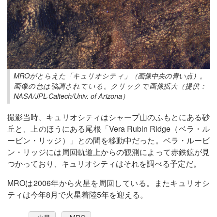
MROがとらえた「キュリオシティ」（画像中央の青い点）。
画像の色は強調されている。クリックで画像拡大（提供：
NASA/JPL-Caltech/Univ. of Arizona）
撮影当時、キュリオシティはシャープ山のふもとにある砂
丘と、上のほうにある尾根「Vera Rubin Ridge（ベラ・ル
ービン・リッジ）」との間を移動中だった。ベラ・ルービ
ン・リッジには周回軌道上からの観測によって赤鉄鉱が見
つかっており、キュリオシティはそれを調べる予定だ。
MROは2006年から火星を周回している。またキュリオシ
ティは今年8月で火星着陸5年を迎える。