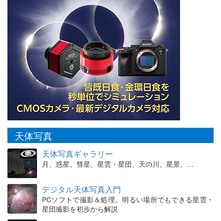
天体写真
天体写真ギャラリー
月、惑星、彗星、星雲・星団、天の川、星景、…
デジタル天体写真入門
PCソフトで撮影＆処理。明るい場所でもできる星雲・
星団撮影を初歩から解説