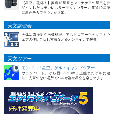
【星空に乾杯！】黄道12星座とマウナケアの星空をデ
ザインしたステンレスサーモタンブラー。黄道12星座
に新色モカブラウンが追加。
天文講習会
天体写真撮影や画像処理、アストロアーツのソフトウ
ェアの使いこなし方法などをオンラインで解説
天文ツアー
モンゴル「星空」ゲル・キャンプツアー
ウランバートルから西へ250km以上離れたゲルに連
泊。光害のない場所でペルセ群や星空を楽しめます