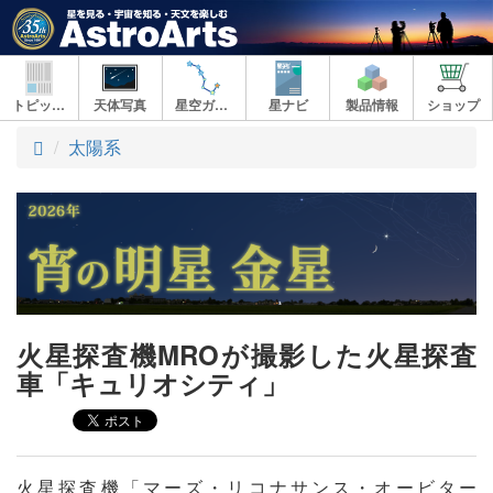
トピックス
天体写真
星空ガイド
星ナビ
製品情報
ショップ
ト
太陽系
ッ
プ
火星探査機MROが撮影した火星探査
車「キュリオシティ」
火星探査機「マーズ・リコナサンス・オービター