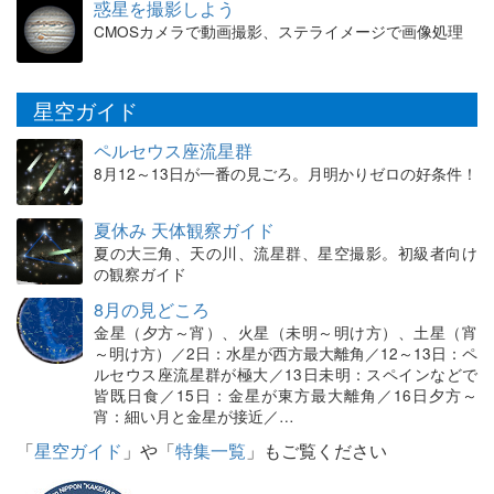
惑星を撮影しよう
CMOSカメラで動画撮影、ステライメージで画像処理
星空ガイド
ペルセウス座流星群
8月12～13日が一番の見ごろ。月明かりゼロの好条件！
夏休み 天体観察ガイド
夏の大三角、天の川、流星群、星空撮影。初級者向け
の観察ガイド
8月の見どころ
金星（夕方～宵）、火星（未明～明け方）、土星（宵
～明け方）／2日：水星が西方最大離角／12～13日：ペ
ルセウス座流星群が極大／13日未明：スペインなどで
皆既日食／15日：金星が東方最大離角／16日夕方～
宵：細い月と金星が接近／…
「
星空ガイド
」や「
特集一覧
」もご覧ください