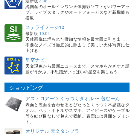
最新版
3.0o
純国産のオールインワン天体撮影ソフトがパワーアッ
プ。ライブスタックやオートフォーカスなど新機能も
搭載
ステライメージ10
最新版
10.0f
天体画像に埋もれた微細な情報を最大限に引き出し、
不要なノイズは徹底的に除去して美しい天体写真に仕
上げる
星空ナビ
天文現象から最新ニュースまで、スマホをかざすと話
題がうかぶ。不思議がいっぱいの星空を楽しもう
ショッピング
アストロアーツ くっつくタオル 〜 包むーん
表面と裏面を合わせるとぴたっとくっつく不思議なタ
オル。ペットボトルやスマホ、アイピースやケーブル
等を結び目なしで包んで収納。表面には月面をプリン
ト。
オリジナル 天文タンブラー