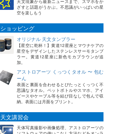
天文現象から最新ニュースまで、スマホをか
ざすと話題がうかぶ。不思議がいっぱいの星
空を楽しもう
ショッピング
オリジナル 天文タンブラー
【星空に乾杯！】黄道12星座とマウナケアの
星空をデザインしたステンレスサーモタンブ
ラー。黄道12星座に新色モカブラウンが追
加。
アストロアーツ くっつくタオル 〜 包む
ーん
表面と裏面を合わせるとぴたっとくっつく不
思議なタオル。ペットボトルやスマホ、アイ
ピースやケーブル等を結び目なしで包んで収
納。表面には月面をプリント。
天文講習会
天体写真撮影や画像処理、アストロアーツの
ソフトウェアの使いこなし方法などをオンラ