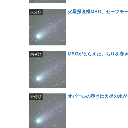
火星探査機MRO、セーフモ
未分類
MROがとらえた、ちりを巻
未分類
オパールの輝きは火星の水が
未分類