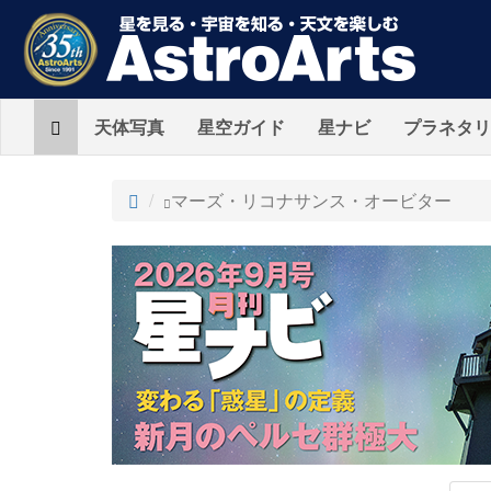
Home
天体写真
星空ガイド
星ナビ
プラネタリ
ト
マーズ・リコナサンス・オービター
ッ
プ
AstroArts