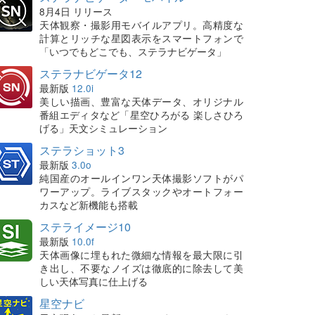
8月4日 リリース
天体観察・撮影用モバイルアプリ。高精度な
計算とリッチな星図表示をスマートフォンで
「いつでもどこでも、ステラナビゲータ」
ステラナビゲータ12
最新版
12.0i
美しい描画、豊富な天体データ、オリジナル
番組エディタなど「星空ひろがる 楽しさひろ
げる」天文シミュレーション
ステラショット3
最新版
3.0o
純国産のオールインワン天体撮影ソフトがパ
ワーアップ。ライブスタックやオートフォー
カスなど新機能も搭載
ステライメージ10
最新版
10.0f
天体画像に埋もれた微細な情報を最大限に引
き出し、不要なノイズは徹底的に除去して美
しい天体写真に仕上げる
星空ナビ