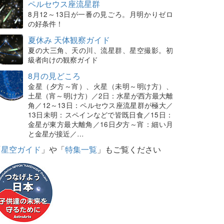
ペルセウス座流星群
8月12～13日が一番の見ごろ。月明かりゼロ
の好条件！
夏休み 天体観察ガイド
夏の大三角、天の川、流星群、星空撮影。初
級者向けの観察ガイド
8月の見どころ
金星（夕方～宵）、火星（未明～明け方）、
土星（宵～明け方）／2日：水星が西方最大離
角／12～13日：ペルセウス座流星群が極大／
13日未明：スペインなどで皆既日食／15日：
金星が東方最大離角／16日夕方～宵：細い月
と金星が接近／…
「
星空ガイド
」や「
特集一覧
」もご覧ください