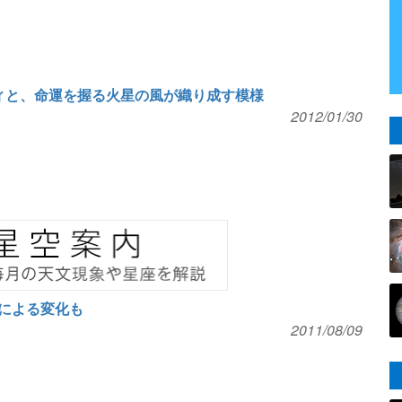
ィと、命運を握る火星の風が織り成す模様
2012/01/30
による変化も
2011/08/09