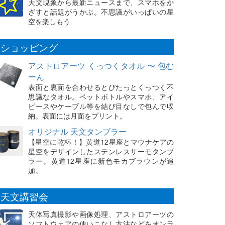
天文現象から最新ニュースまで、スマホをか
ざすと話題がうかぶ。不思議がいっぱいの星
空を楽しもう
ショッピング
アストロアーツ くっつくタオル 〜 包む
ーん
表面と裏面を合わせるとぴたっとくっつく不
思議なタオル。ペットボトルやスマホ、アイ
ピースやケーブル等を結び目なしで包んで収
納。表面には月面をプリント。
オリジナル 天文タンブラー
【星空に乾杯！】黄道12星座とマウナケアの
星空をデザインしたステンレスサーモタンブ
ラー。黄道12星座に新色モカブラウンが追
加。
天文講習会
天体写真撮影や画像処理、アストロアーツの
ソフトウェアの使いこなし方法などをオンラ