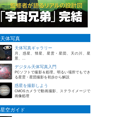
天体写真
天体写真ギャラリー
月、惑星、彗星、星雲・星団、天の川、星
景、…
デジタル天体写真入門
PCソフトで撮影＆処理。明るい場所でもでき
る星雲・星団撮影を初歩から解説
惑星を撮影しよう
CMOSカメラで動画撮影、ステライメージで
画像処理
星空ガイド