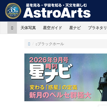
Home
天体写真
星空ガイド
星ナビ
プラネタリ
ト
ブラックホール
ッ
プ
AstroArts