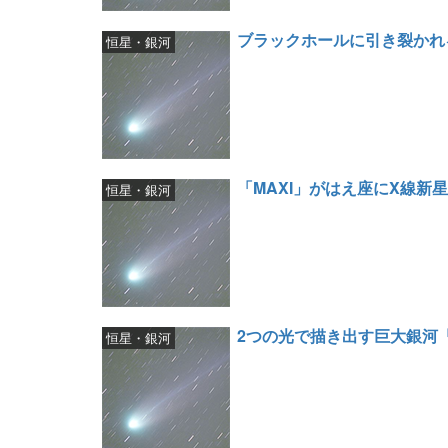
ブラックホールに引き裂かれ
恒星・銀河
「MAXI」がはえ座にX線新
恒星・銀河
2つの光で描き出す巨大銀河
恒星・銀河