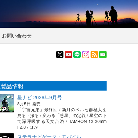
お問い合わせ
製品情報
星ナビ 2026年9月号
8月5日 発売
「宇宙兄弟」最終回 / 新月のペルセ群極大を
見る・撮る / 変わる「惑星」の定義 / 星空の下
で深呼吸する天文台浴 / TAMRON 12-20mm
F2.8 / ほか
ステラナビゲータ・モバイル