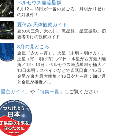
ペルセウス座流星群
8月12～13日が一番の見ごろ。月明かりゼロ
の好条件！
夏休み 天体観察ガイド
夏の大三角、天の川、流星群、星空撮影。初
級者向けの観察ガイド
8月の見どころ
金星（夕方～宵）、火星（未明～明け方）、
土星（宵～明け方）／2日：水星が西方最大離
角／12～13日：ペルセウス座流星群が極大／
13日未明：スペインなどで皆既日食／15日：
金星が東方最大離角／16日夕方～宵：細い月
と金星が接近／…
「
星空ガイド
」や「
特集一覧
」もご覧ください