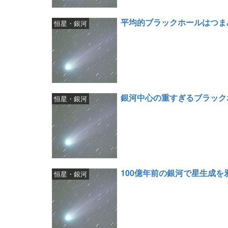
平均的ブラックホールはつま
恒星・銀河
銀河中心の重すぎるブラック
恒星・銀河
100億年前の銀河で星生成
恒星・銀河