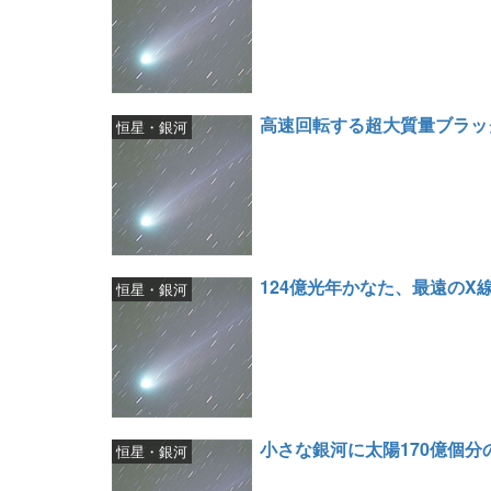
高速回転する超大質量ブラッ
恒星・銀河
124億光年かなた、最遠のX
恒星・銀河
小さな銀河に太陽170億個分
恒星・銀河