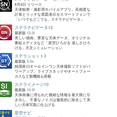
8月4日 リリース
天体観察・撮影用モバイルアプリ。高精度な
計算とリッチな星図表示をスマートフォンで
「いつでもどこでも、ステラナビゲータ」
ステラナビゲータ12
最新版
12.0i
美しい描画、豊富な天体データ、オリジナル
番組エディタなど「星空ひろがる 楽しさひろ
げる」天文シミュレーション
ステラショット3
最新版
3.0o
純国産のオールインワン天体撮影ソフトがパ
ワーアップ。ライブスタックやオートフォー
カスなど新機能も搭載
ステライメージ10
最新版
10.0f
天体画像に埋もれた微細な情報を最大限に引
き出し、不要なノイズは徹底的に除去して美
しい天体写真に仕上げる
星空ナビ