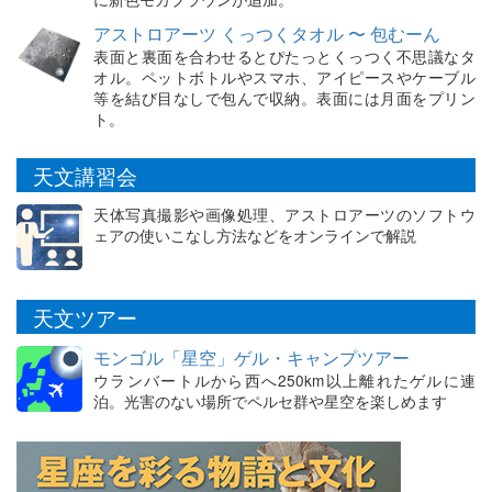
アストロアーツ くっつくタオル 〜 包むーん
表面と裏面を合わせるとぴたっとくっつく不思議なタ
オル。ペットボトルやスマホ、アイピースやケーブル
等を結び目なしで包んで収納。表面には月面をプリン
ト。
天文講習会
天体写真撮影や画像処理、アストロアーツのソフトウ
ェアの使いこなし方法などをオンラインで解説
天文ツアー
モンゴル「星空」ゲル・キャンプツアー
ウランバートルから西へ250km以上離れたゲルに連
泊。光害のない場所でペルセ群や星空を楽しめます