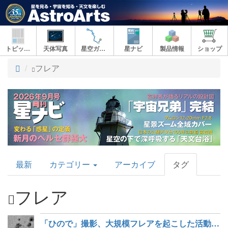
トピックス
天体写真
星空ガイド
星ナビ
製品情報
ショップ
ト
フレア
ッ
プ
AstroArts
最新
カテゴリー
アーカイブ
タグ
Topics
フレア
「ひので」撮影、大規模フレアを起こした活動領域の磁場構造とX線動画