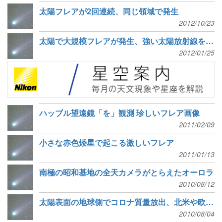
太陽フレアが2回連続、同じ領域で発生
2012/10/23
太陽で大規模フレアが発生、強い太陽放射線を観測
2012/01/25
ハッブル望遠鏡「を」観測 珍しいフレア画像
2011/02/09
小さな赤色矮星で起こる激しいフレア
2011/01/13
南極の昭和基地の全天カメラがとらえたオーロラ
2010/08/12
太陽表面の地球側でコロナ質量放出、北米や欧州などで低緯度オーロラが出現か
2010/08/04