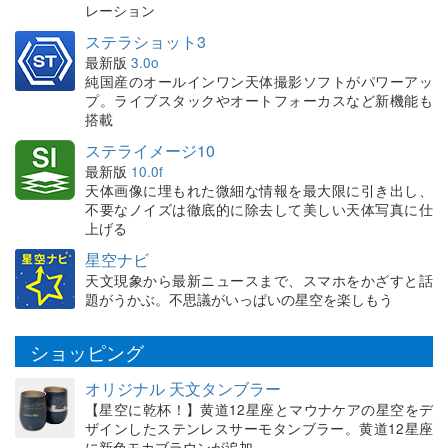
レーション
ステラショット3
最新版
3.0o
純国産のオールインワン天体撮影ソフトがパワーアッ
プ。ライブスタックやオートフォーカスなど新機能も
搭載
ステライメージ10
最新版
10.0f
天体画像に埋もれた微細な情報を最大限に引き出し、
不要なノイズは徹底的に除去して美しい天体写真に仕
上げる
星空ナビ
天文現象から最新ニュースまで、スマホをかざすと話
題がうかぶ。不思議がいっぱいの星空を楽しもう
ショッピング
オリジナル 天文タンブラー
【星空に乾杯！】黄道12星座とマウナケアの星空をデ
ザインしたステンレスサーモタンブラー。黄道12星座
に新色モカブラウンが追加。