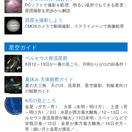
PCソフトで撮影＆処理。明るい場所でもできる星雲・
星団撮影を初歩から解説
惑星を撮影しよう
CMOSカメラで動画撮影、ステライメージで画像処理
星空ガイド
ペルセウス座流星群
8月12～13日が一番の見ごろ。月明かりゼロの好条件！
夏休み 天体観察ガイド
夏の大三角、天の川、流星群、星空撮影。初級者向け
の観察ガイド
8月の見どころ
金星（夕方～宵）、火星（未明～明け方）、土星（宵
～明け方）／2日：水星が西方最大離角／12～13日：ペ
ルセウス座流星群が極大／13日未明：スペインなどで
皆既日食／15日：金星が東方最大離角／16日夕方～
宵：細い月と金星が接近／…