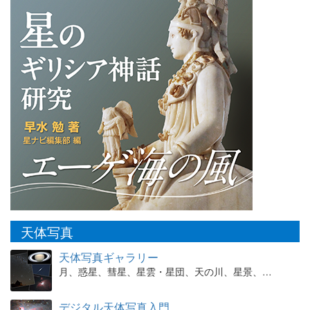
天体写真
天体写真ギャラリー
月、惑星、彗星、星雲・星団、天の川、星景、…
デジタル天体写真入門