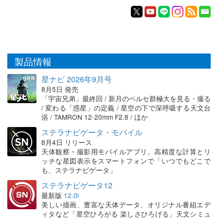
製品情報
星ナビ 2026年9月号
8月5日 発売
「宇宙兄弟」最終回 / 新月のペルセ群極大を見る・撮る
/ 変わる「惑星」の定義 / 星空の下で深呼吸する天文台
浴 / TAMRON 12-20mm F2.8 / ほか
ステラナビゲータ・モバイル
8月4日 リリース
天体観察・撮影用モバイルアプリ。高精度な計算とリ
ッチな星図表示をスマートフォンで「いつでもどこで
も、ステラナビゲータ」
ステラナビゲータ12
最新版
12.0i
美しい描画、豊富な天体データ、オリジナル番組エデ
ィタなど「星空ひろがる 楽しさひろげる」天文シミュ