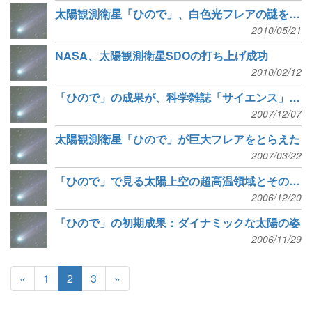
太陽観測衛星「ひので」、白色光フレアの謎を解明
2010/05/21
NASA、太陽観測衛星SDOの打ち上げ成功
2010/02/12
「ひので」の成果が、科学雑誌「サイエンス」の特集と表紙に！
2007/12/07
太陽観測衛星「ひので」が巨大フレアをとらえた
2007/03/22
「ひので」で見る太陽上空の超高温領域とその変化
2006/12/20
「ひので」の初期成果：ダイナミックな太陽の姿
2006/11/29
«
1
2
3
»