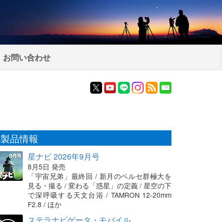
お問い合わせ
製品情報
星ナビ 2026年9月号
8月5日 発売
「宇宙兄弟」最終回 / 新月のペルセ群極大を
見る・撮る / 変わる「惑星」の定義 / 星空の下
で深呼吸する天文台浴 / TAMRON 12-20mm
F2.8 / ほか
ステラナビゲータ・モバイル