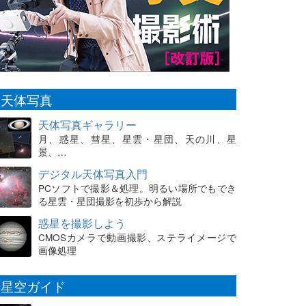
天体写真
天体写真ギャラリー
月、惑星、彗星、星雲・星団、天の川、星
景、…
デジタル天体写真入門
PCソフトで撮影＆処理。明るい場所でもでき
る星雲・星団撮影を初歩から解説
惑星を撮影しよう
CMOSカメラで動画撮影、ステライメージで
画像処理
星空ガイド