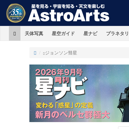
Home
天体写真
星空ガイド
星ナビ
プラネタリ
ト
ジョンソン彗星
ッ
プ
AstroArts