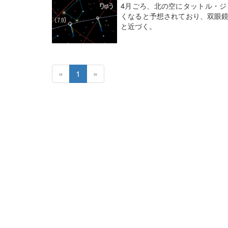
4月ごろ、北の空にタットル・ジ
くなると予想されており、双眼鏡で
と近づく。
«
1
»