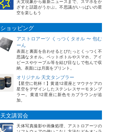
天文現象から最新ニュースまで、スマホをか
ざすと話題がうかぶ。不思議がいっぱいの星
空を楽しもう
ショッピング
アストロアーツ くっつくタオル 〜 包む
ーん
表面と裏面を合わせるとぴたっとくっつく不
思議なタオル。ペットボトルやスマホ、アイ
ピースやケーブル等を結び目なしで包んで収
納。表面には月面をプリント。
オリジナル 天文タンブラー
【星空に乾杯！】黄道12星座とマウナケアの
星空をデザインしたステンレスサーモタンブ
ラー。黄道12星座に新色モカブラウンが追
加。
天文講習会
天体写真撮影や画像処理、アストロアーツの
ソフトウェアの使いこなし方法などをオンラ