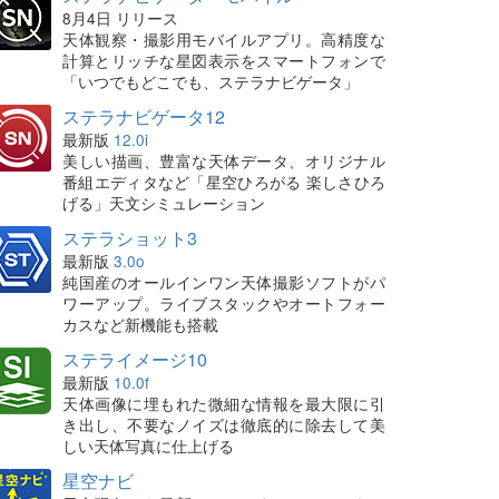
8月4日 リリース
天体観察・撮影用モバイルアプリ。高精度な
計算とリッチな星図表示をスマートフォンで
「いつでもどこでも、ステラナビゲータ」
ステラナビゲータ12
最新版
12.0i
美しい描画、豊富な天体データ、オリジナル
番組エディタなど「星空ひろがる 楽しさひろ
げる」天文シミュレーション
ステラショット3
最新版
3.0o
純国産のオールインワン天体撮影ソフトがパ
ワーアップ。ライブスタックやオートフォー
カスなど新機能も搭載
ステライメージ10
最新版
10.0f
天体画像に埋もれた微細な情報を最大限に引
き出し、不要なノイズは徹底的に除去して美
しい天体写真に仕上げる
星空ナビ