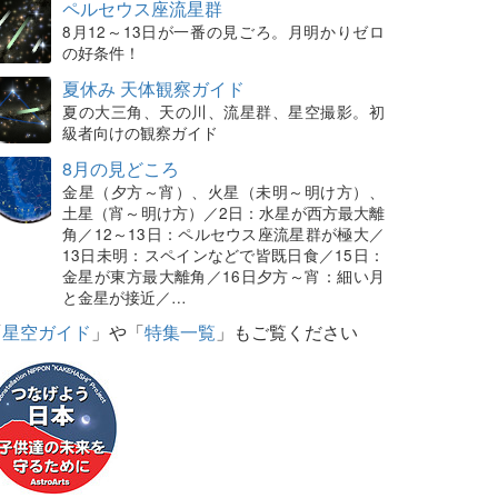
ペルセウス座流星群
8月12～13日が一番の見ごろ。月明かりゼロ
の好条件！
夏休み 天体観察ガイド
夏の大三角、天の川、流星群、星空撮影。初
級者向けの観察ガイド
8月の見どころ
金星（夕方～宵）、火星（未明～明け方）、
土星（宵～明け方）／2日：水星が西方最大離
角／12～13日：ペルセウス座流星群が極大／
13日未明：スペインなどで皆既日食／15日：
金星が東方最大離角／16日夕方～宵：細い月
と金星が接近／…
「
星空ガイド
」や「
特集一覧
」もご覧ください