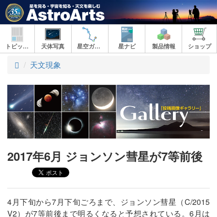
トピックス
天体写真
星空ガイド
星ナビ
製品情報
ショップ
ト
天文現象
ッ
プ
2017年6月 ジョンソン彗星が7等前後
4月下旬から7月下旬ごろまで、ジョンソン彗星（C/2015
V2）が7等前後まで明るくなると予想されている。6月は