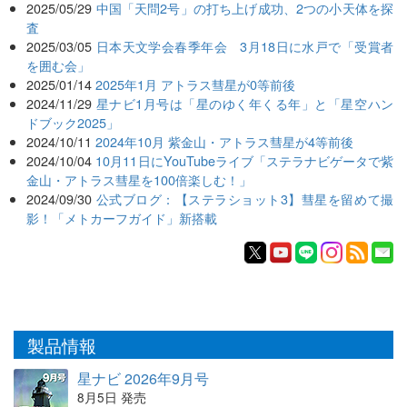
2025/05/29
中国「天問2号」の打ち上げ成功、2つの小天体を探
査
2025/03/05
日本天文学会春季年会 3月18日に水戸で「受賞者
を囲む会」
2025/01/14
2025年1月 アトラス彗星が0等前後
2024/11/29
星ナビ1月号は「星のゆく年くる年」と「星空ハン
ドブック2025」
2024/10/11
2024年10月 紫金山・アトラス彗星が4等前後
2024/10/04
10月11日にYouTubeライブ「ステラナビゲータで紫
金山・アトラス彗星を100倍楽しむ！」
2024/09/30
公式ブログ：【ステラショット3】彗星を留めて撮
影！「メトカーフガイド」新搭載
製品情報
星ナビ 2026年9月号
8月5日 発売