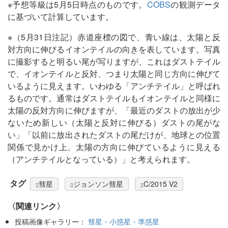
※予想等級は5月5日時点のものです。
COBS
の観測データ
に基づいて計算しています。
※（5月31日注記）赤道座標の図で、青い線は、太陽と反
対方向に伸びるイオンテイルの向きを表しています。写真
に撮影すると明るい尾が写りますが、これはダストテイル
で、イオンテイルと反対、つまり太陽と同じ方向に伸びて
いるように見えます。いわゆる「アンチテイル」と呼ばれ
るものです。通常はダストテイルもイオンテイルと同様に
太陽の反対方向に伸びますが、「最近のダストの放出が少
ないため新しい（太陽と反対に伸びる）ダストの尾がな
い」「以前に放出されたダストの尾だけが、地球との位置
関係で見かけ上、太陽の方向に伸びているように見える
（アンチテイルとなっている）」と考えられます。
タグ
彗星
ジョンソン彗星
C/2015 V2
〈関連リンク〉
投稿画像ギャラリー：
彗星・小惑星・準惑星