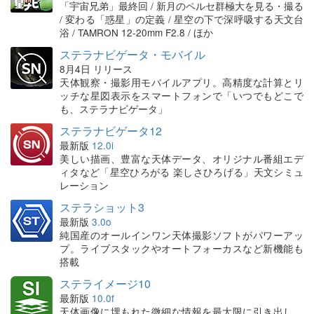
「宇宙兄弟」最終回 / 新月のペルセ群極大を見る・撮る
/ 変わる「惑星」の定義 / 星空の下で深呼吸する天文台
浴 / TAMRON 12-20mm F2.8 / ほか
ステラナビゲータ・モバイル
8月4日 リリース
天体観察・撮影用モバイルアプリ。高精度な計算とリ
ッチな星図表示をスマートフォンで「いつでもどこで
も、ステラナビゲータ」
ステラナビゲータ12
最新版
12.0i
美しい描画、豊富な天体データ、オリジナル番組エデ
ィタなど「星空ひろがる 楽しさひろげる」天文シミュ
レーション
ステラショット3
最新版
3.0o
純国産のオールインワン天体撮影ソフトがパワーアッ
プ。ライブスタックやオートフォーカスなど新機能も
搭載
ステライメージ10
最新版
10.0f
天体画像に埋もれた微細な情報を最大限に引き出し、