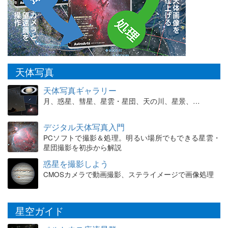
天体写真
天体写真ギャラリー
月、惑星、彗星、星雲・星団、天の川、星景、…
デジタル天体写真入門
PCソフトで撮影＆処理。明るい場所でもできる星雲・
星団撮影を初歩から解説
惑星を撮影しよう
CMOSカメラで動画撮影、ステライメージで画像処理
星空ガイド