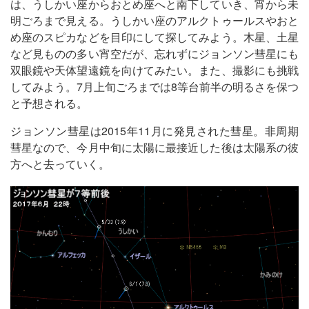
は、うしかい座からおとめ座へと南下していき、宵から未
明ごろまで見える。うしかい座のアルクトゥールスやおと
め座のスピカなどを目印にして探してみよう。木星、土星
など見ものの多い宵空だが、忘れずにジョンソン彗星にも
双眼鏡や天体望遠鏡を向けてみたい。また、撮影にも挑戦
してみよう。7月上旬ごろまでは8等台前半の明るさを保つ
と予想される。
ジョンソン彗星は2015年11月に発見された彗星。非周期
彗星なので、今月中旬に太陽に最接近した後は太陽系の彼
方へと去っていく。