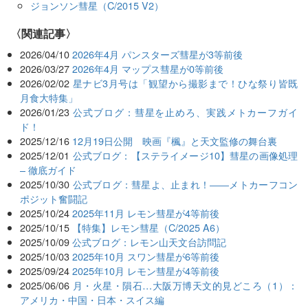
ジョンソン彗星（C/2015 V2）
関連記事
2026/04/10
2026年4月 パンスターズ彗星が3等前後
2026/03/27
2026年4月 マップス彗星が0等前後
2026/02/02
星ナビ3月号は「観望から撮影まで！ひな祭り皆既
月食大特集」
2026/01/23
公式ブログ：彗星を止めろ、実践メトカーフガイ
ド！
2025/12/16
12月19日公開 映画『楓』と天文監修の舞台裏
2025/12/01
公式ブログ：【ステライメージ10】彗星の画像処理
– 徹底ガイド
2025/10/30
公式ブログ：彗星よ、止まれ！――メトカーフコン
ポジット奮闘記
2025/10/24
2025年11月 レモン彗星が4等前後
2025/10/15
【特集】レモン彗星（C/2025 A6）
2025/10/09
公式ブログ：レモン山天文台訪問記
2025/10/03
2025年10月 スワン彗星が6等前後
2025/09/24
2025年10月 レモン彗星が4等前後
2025/06/06
月・火星・隕石…大阪万博天文的見どころ（1）：
アメリカ・中国・日本・スイス編