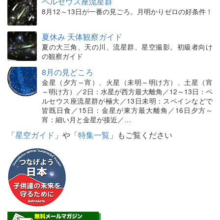
ペルセウス座流星群
8月12～13日が一番の見ごろ。月明かりゼロの好条件！
夏休み 天体観察ガイド
夏の大三角、天の川、流星群、星空撮影。初級者向け
の観察ガイド
8月の見どころ
金星（夕方～宵）、火星（未明～明け方）、土星（宵
～明け方）／2日：水星が西方最大離角／12～13日：ペ
ルセウス座流星群が極大／13日未明：スペインなどで
皆既日食／15日：金星が東方最大離角／16日夕方～
宵：細い月と金星が接近／…
「
星空ガイド
」や「
特集一覧
」もご覧ください