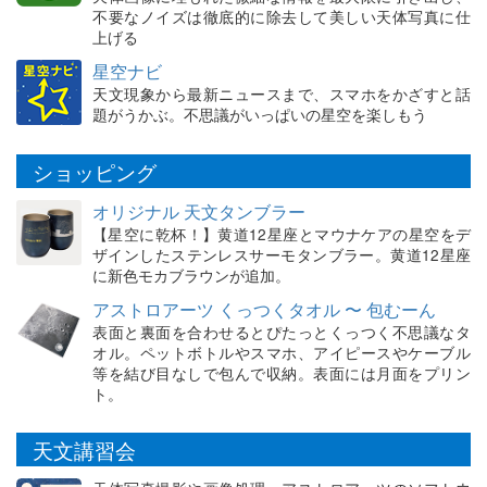
不要なノイズは徹底的に除去して美しい天体写真に仕
上げる
星空ナビ
天文現象から最新ニュースまで、スマホをかざすと話
題がうかぶ。不思議がいっぱいの星空を楽しもう
ショッピング
オリジナル 天文タンブラー
【星空に乾杯！】黄道12星座とマウナケアの星空をデ
ザインしたステンレスサーモタンブラー。黄道12星座
に新色モカブラウンが追加。
アストロアーツ くっつくタオル 〜 包むーん
表面と裏面を合わせるとぴたっとくっつく不思議なタ
オル。ペットボトルやスマホ、アイピースやケーブル
等を結び目なしで包んで収納。表面には月面をプリン
ト。
天文講習会