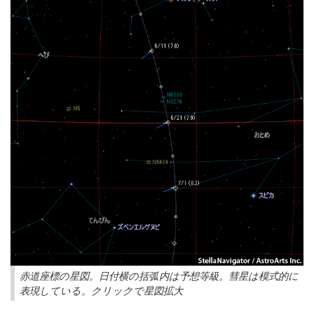
赤道座標の星図。日付横の括弧内は予想等級。彗星は模式的に
表現している。クリックで星図拡大