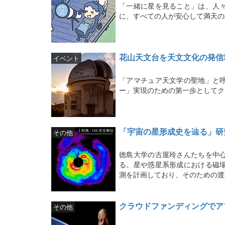
「一緒に星を見ること」は、人
に、すべての人が安心して満天の
花山天文台を天文文化の発信
イベント
「アマチュア天文学の聖地」と
ー」実現のための第一歩としてク
「宇宙の星形成史を辿る」研
その他
徳島大学の古屋玲さんたちを中
る。星や惑星系形成における磁
測を計画しており、そのための渡
クラウドファンディングでア
その他