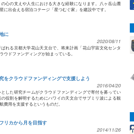
々の心の支えや人生における大きな経験になります。八ヶ岳山麓
星に出会える宿泊コテージ「星つむぐ家」を建設中です。
地に
2020/08/11
呼ばれる京都大学花山天文台で、将来計画「花山宇宙文化センタ
ラウドファンディングが始まっている。
究をクラウドファンディングで支援しよう
2016/04/20
心とした研究チームがクラウドファンディングで寄付を募ってい
場の役割を解明するためにハワイの天文台でサブミリ波による観
航費用を支援するというものだ。
フリカから月を目指す
2014/11/26