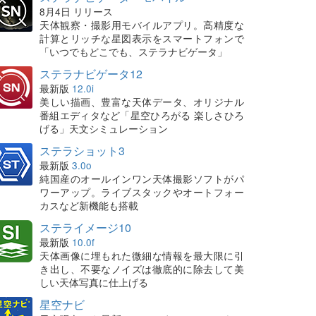
8月4日 リリース
天体観察・撮影用モバイルアプリ。高精度な
計算とリッチな星図表示をスマートフォンで
「いつでもどこでも、ステラナビゲータ」
ステラナビゲータ12
最新版
12.0i
美しい描画、豊富な天体データ、オリジナル
番組エディタなど「星空ひろがる 楽しさひろ
げる」天文シミュレーション
ステラショット3
最新版
3.0o
純国産のオールインワン天体撮影ソフトがパ
ワーアップ。ライブスタックやオートフォー
カスなど新機能も搭載
ステライメージ10
最新版
10.0f
天体画像に埋もれた微細な情報を最大限に引
き出し、不要なノイズは徹底的に除去して美
しい天体写真に仕上げる
星空ナビ