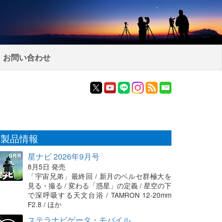
お問い合わせ
製品情報
星ナビ 2026年9月号
8月5日 発売
「宇宙兄弟」最終回 / 新月のペルセ群極大を
見る・撮る / 変わる「惑星」の定義 / 星空の下
で深呼吸する天文台浴 / TAMRON 12-20mm
F2.8 / ほか
ステラナビゲータ・モバイル