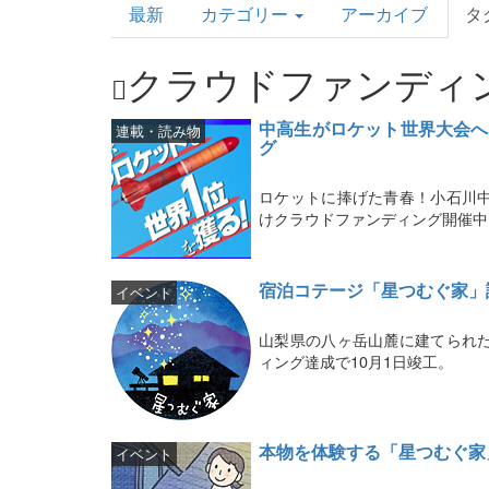
最新
カテゴリー
アーカイブ
タ
Topics
クラウドファンディ
中高生がロケット世界大会へ
連載・読み物
グ
ロケットに捧げた青春！小石川
けクラウドファンディング開催中
宿泊コテージ「星つむぐ家」
イベント
山梨県の八ヶ岳山麓に建てられ
ィング達成で10月1日竣工。
本物を体験する「星つむぐ家
イベント