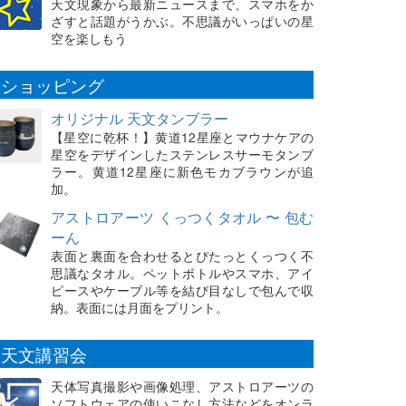
天文現象から最新ニュースまで、スマホをか
ざすと話題がうかぶ。不思議がいっぱいの星
空を楽しもう
ショッピング
オリジナル 天文タンブラー
【星空に乾杯！】黄道12星座とマウナケアの
星空をデザインしたステンレスサーモタンブ
ラー。黄道12星座に新色モカブラウンが追
加。
アストロアーツ くっつくタオル 〜 包む
ーん
表面と裏面を合わせるとぴたっとくっつく不
思議なタオル。ペットボトルやスマホ、アイ
ピースやケーブル等を結び目なしで包んで収
納。表面には月面をプリント。
天文講習会
天体写真撮影や画像処理、アストロアーツの
ソフトウェアの使いこなし方法などをオンラ