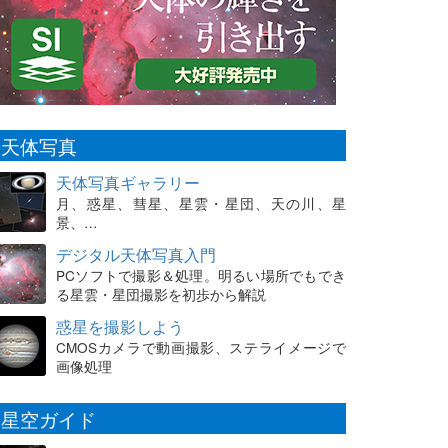
天体写真
天体写真ギャラリー
月、惑星、彗星、星雲・星団、天の川、星
景、…
デジタル天体写真入門
PCソフトで撮影＆処理。明るい場所でもでき
る星雲・星団撮影を初歩から解説
惑星を撮影しよう
CMOSカメラで動画撮影、ステライメージで
画像処理
星空ガイド