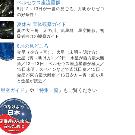
ペルセウス座流星群
8月12～13日が一番の見ごろ。月明かりゼロ
の好条件！
夏休み 天体観察ガイド
夏の大三角、天の川、流星群、星空撮影。初
級者向けの観察ガイド
8月の見どころ
金星（夕方～宵）、火星（未明～明け方）、
土星（宵～明け方）／2日：水星が西方最大離
角／12～13日：ペルセウス座流星群が極大／
13日未明：スペインなどで皆既日食／15日：
金星が東方最大離角／16日夕方～宵：細い月
と金星が接近／…
「
星空ガイド
」や「
特集一覧
」もご覧ください