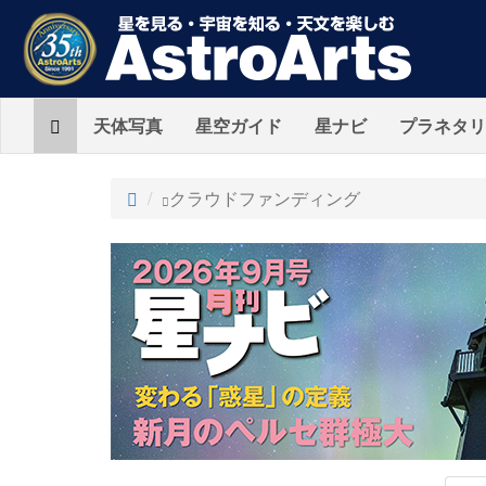
Home
天体写真
星空ガイド
星ナビ
プラネタリ
ト
クラウドファンディング
ッ
プ
AstroArts