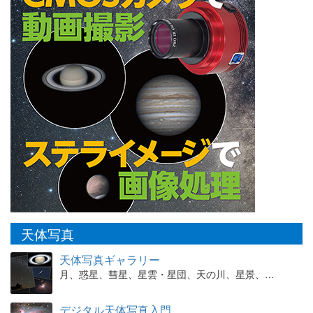
天体写真
天体写真ギャラリー
月、惑星、彗星、星雲・星団、天の川、星景、…
デジタル天体写真入門