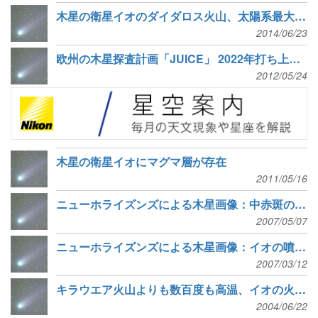
木星の衛星イオのダイダロス火山、太陽系最大級の活動
2014/06/23
欧州の木星探査計画「JUICE」 2022年打ち上げ目標
2012/05/24
木星の衛星イオにマグマ層が存在
2011/05/16
ニューホライズンズによる木星画像：中赤斑のカラー画像、イオの溶岩
2007/05/07
ニューホライズンズによる木星画像：イオの噴火と細いリング
2007/03/12
キラウエア火山よりも数百度も高温、イオの火山についての最新研究
2004/06/22