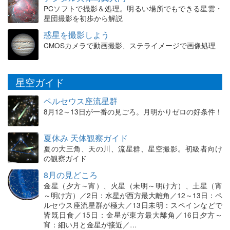
PCソフトで撮影＆処理。明るい場所でもできる星雲・
星団撮影を初歩から解説
惑星を撮影しよう
CMOSカメラで動画撮影、ステライメージで画像処理
星空ガイド
ペルセウス座流星群
8月12～13日が一番の見ごろ。月明かりゼロの好条件！
夏休み 天体観察ガイド
夏の大三角、天の川、流星群、星空撮影。初級者向け
の観察ガイド
8月の見どころ
金星（夕方～宵）、火星（未明～明け方）、土星（宵
～明け方）／2日：水星が西方最大離角／12～13日：ペ
ルセウス座流星群が極大／13日未明：スペインなどで
皆既日食／15日：金星が東方最大離角／16日夕方～
宵：細い月と金星が接近／…