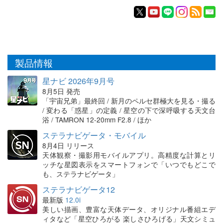
製品情報
星ナビ 2026年9月号
8月5日 発売
「宇宙兄弟」最終回 / 新月のペルセ群極大を見る・撮る
/ 変わる「惑星」の定義 / 星空の下で深呼吸する天文台
浴 / TAMRON 12-20mm F2.8 / ほか
ステラナビゲータ・モバイル
8月4日 リリース
天体観察・撮影用モバイルアプリ。高精度な計算とリ
ッチな星図表示をスマートフォンで「いつでもどこで
も、ステラナビゲータ」
ステラナビゲータ12
最新版
12.0i
美しい描画、豊富な天体データ、オリジナル番組エデ
ィタなど「星空ひろがる 楽しさひろげる」天文シミュ