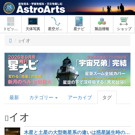
トピックス
天体写真
星空ガイド
星ナビ
製品情報
ショップ
ト
イオ
ッ
プ
AstroArts
最新
カテゴリー
アーカイブ
タグ
Topics
イオ
木星と土星の大型衛星系の違いは惑星誕生時の表面磁場が決めた