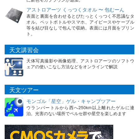
アストロアーツ くっつくタオル 〜 包むーん
表面と裏面を合わせるとぴたっとくっつく不思議なタ
オル。ペットボトルやスマホ、アイピースやケーブル
等を結び目なしで包んで収納。表面には月面をプリン
ト。
天文講習会
天体写真撮影や画像処理、アストロアーツのソフトウ
ェアの使いこなし方法などをオンラインで解説
天文ツアー
モンゴル「星空」ゲル・キャンプツアー
ウランバートルから西へ250km以上離れたゲルに連
泊。光害のない場所でペルセ群や星空を楽しめます