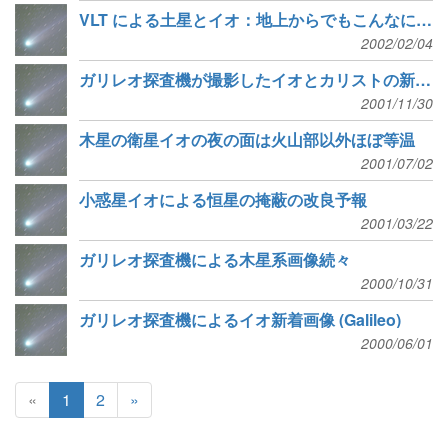
VLT による土星とイオ：地上からでもこんなにきれい
2002/02/04
ガリレオ探査機が撮影したイオとカリストの新しい姿
2001/11/30
木星の衛星イオの夜の面は火山部以外ほぼ等温
2001/07/02
小惑星イオによる恒星の掩蔽の改良予報
2001/03/22
ガリレオ探査機による木星系画像続々
2000/10/31
ガリレオ探査機によるイオ新着画像 (Galileo)
2000/06/01
«
1
2
»