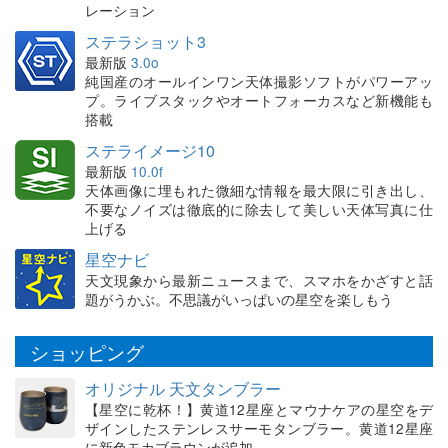
レーション
ステラショット3
最新版
3.0o
純国産のオールインワン天体撮影ソフトがパワーアッ
プ。ライブスタックやオートフォーカスなど新機能も
搭載
ステライメージ10
最新版
10.0f
天体画像に埋もれた微細な情報を最大限に引き出し、
不要なノイズは徹底的に除去して美しい天体写真に仕
上げる
星空ナビ
天文現象から最新ニュースまで、スマホをかざすと話
題がうかぶ。不思議がいっぱいの星空を楽しもう
ショッピング
オリジナル 天文タンブラー
【星空に乾杯！】黄道12星座とマウナケアの星空をデ
ザインしたステンレスサーモタンブラー。黄道12星座
に新色モカブラウンが追加。