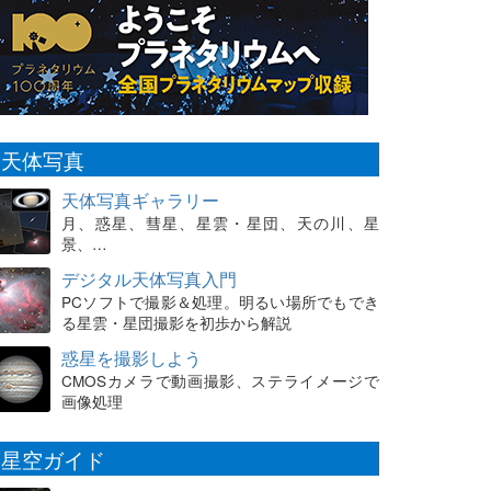
天体写真
天体写真ギャラリー
月、惑星、彗星、星雲・星団、天の川、星
景、…
デジタル天体写真入門
PCソフトで撮影＆処理。明るい場所でもでき
る星雲・星団撮影を初歩から解説
惑星を撮影しよう
CMOSカメラで動画撮影、ステライメージで
画像処理
星空ガイド