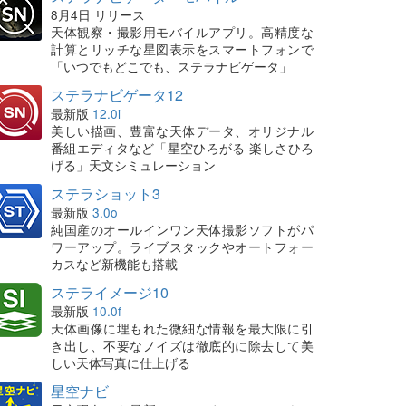
8月4日 リリース
天体観察・撮影用モバイルアプリ。高精度な
計算とリッチな星図表示をスマートフォンで
「いつでもどこでも、ステラナビゲータ」
ステラナビゲータ12
最新版
12.0i
美しい描画、豊富な天体データ、オリジナル
番組エディタなど「星空ひろがる 楽しさひろ
げる」天文シミュレーション
ステラショット3
最新版
3.0o
純国産のオールインワン天体撮影ソフトがパ
ワーアップ。ライブスタックやオートフォー
カスなど新機能も搭載
ステライメージ10
最新版
10.0f
天体画像に埋もれた微細な情報を最大限に引
き出し、不要なノイズは徹底的に除去して美
しい天体写真に仕上げる
星空ナビ