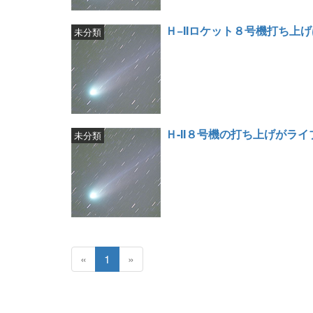
Ｈ−IIロケット８号機打ち上げ
未分類
Ｈ-II８号機の打ち上げがラ
未分類
«
1
»