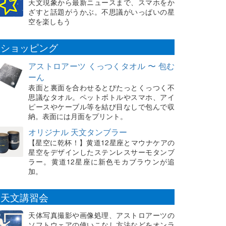
天文現象から最新ニュースまで、スマホをか
ざすと話題がうかぶ。不思議がいっぱいの星
空を楽しもう
ショッピング
アストロアーツ くっつくタオル 〜 包む
ーん
表面と裏面を合わせるとぴたっとくっつく不
思議なタオル。ペットボトルやスマホ、アイ
ピースやケーブル等を結び目なしで包んで収
納。表面には月面をプリント。
オリジナル 天文タンブラー
【星空に乾杯！】黄道12星座とマウナケアの
星空をデザインしたステンレスサーモタンブ
ラー。黄道12星座に新色モカブラウンが追
加。
天文講習会
天体写真撮影や画像処理、アストロアーツの
ソフトウェアの使いこなし方法などをオンラ