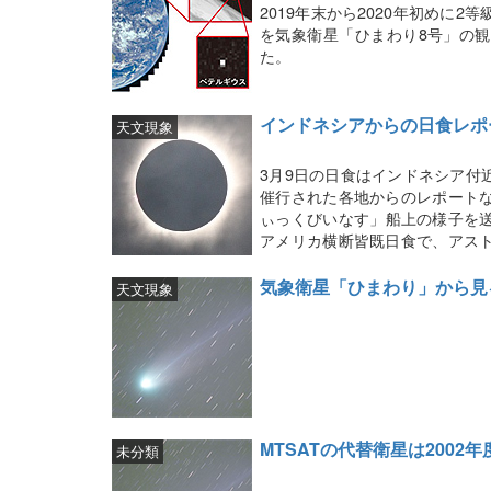
2019年末から2020年初めに
を気象衛星「ひまわり8号」の
た。
インドネシアからの日食レポ
天文現象
3月9日の日食はインドネシア付
催行された各地からのレポート
ぃっくびいなす」船上の様子を送
アメリカ横断皆既日食で、アス
中だ。気象衛星「ひまわり8号」
気象衛星「ひまわり」から見
天文現象
MTSATの代替衛星は2002年度
未分類