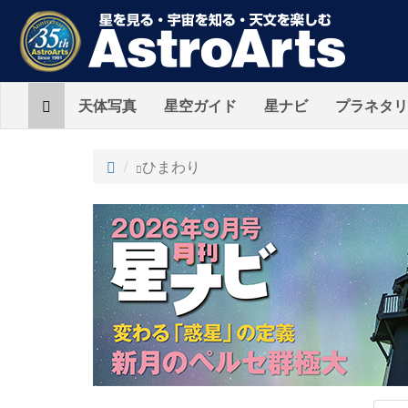
Home
天体写真
星空ガイド
星ナビ
プラネタリ
ト
ひまわり
ッ
プ
AstroArts