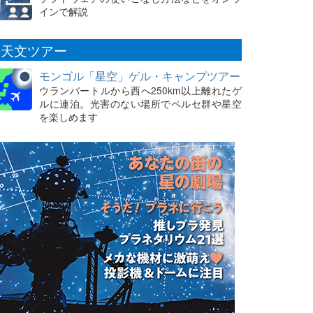
インで解説
天文ツアー
モンゴル「星空」ゲル・キャンプツアー
ウランバートルから西へ250km以上離れたゲ
ルに連泊。光害のない場所でペルセ群や星空
を楽しめます