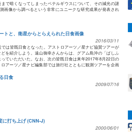
2等級まで暗くなってしまったベテルギウスについて、その減光の謎
観測画像から調べるという非常にユニークな研究成果が発表され
ートと、衛星からとらえられた日食画像
2016/03/11
近では皆既日食となった。アストロアーツ／星ナビ協賛ツアーが
などを紹介しよう。遠山御幸さんからは、グアム島沖の「ぱしふ
っていただいた。なお、次の皆既日食は来年2017年8月22日の
トロアーツ／星ナビ編集部では旅行社とともに観測ツアーを企画
がとらえた月の影など人工衛星から見た日食画像も紹介。
る日食
2009/07/16
に打ち上げ (CNN-J)
2000/06/01