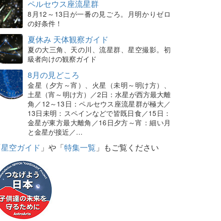
ペルセウス座流星群
8月12～13日が一番の見ごろ。月明かりゼロ
の好条件！
夏休み 天体観察ガイド
夏の大三角、天の川、流星群、星空撮影。初
級者向けの観察ガイド
8月の見どころ
金星（夕方～宵）、火星（未明～明け方）、
土星（宵～明け方）／2日：水星が西方最大離
角／12～13日：ペルセウス座流星群が極大／
13日未明：スペインなどで皆既日食／15日：
金星が東方最大離角／16日夕方～宵：細い月
と金星が接近／…
「
星空ガイド
」や「
特集一覧
」もご覧ください