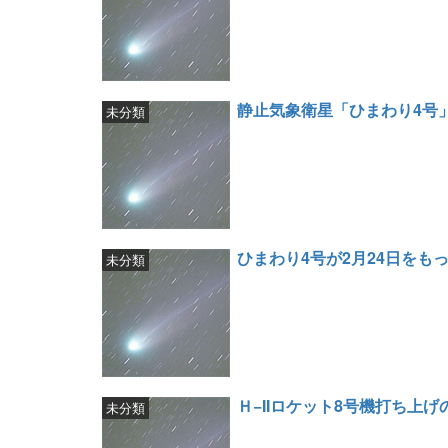
静止気象衛星「ひまわり4号」
未分類
ひまわり4号が2月24日をもっ
未分類
Ｈ−IIロケット8号機打ち上
未分類