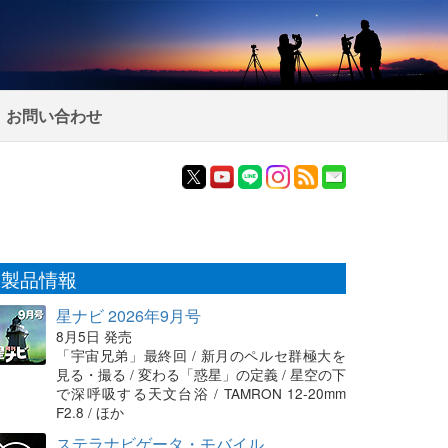
お問い合わせ
製品情報
星ナビ 2026年9月号
8月5日 発売
「宇宙兄弟」最終回 / 新月のペルセ群極大を
見る・撮る / 変わる「惑星」の定義 / 星空の下
で深呼吸する天文台浴 / TAMRON 12-20mm
F2.8 / ほか
ステラナビゲータ・モバイル