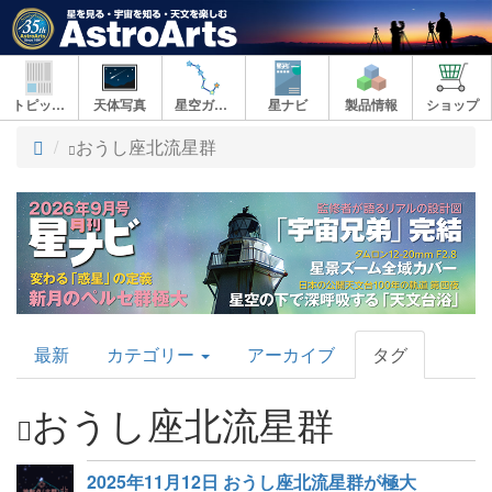
トピックス
天体写真
星空ガイド
星ナビ
製品情報
ショップ
ト
おうし座北流星群
ッ
プ
AstroArts
最新
カテゴリー
アーカイブ
タグ
Topics
おうし座北流星群
2025年11月12日 おうし座北流星群が極大