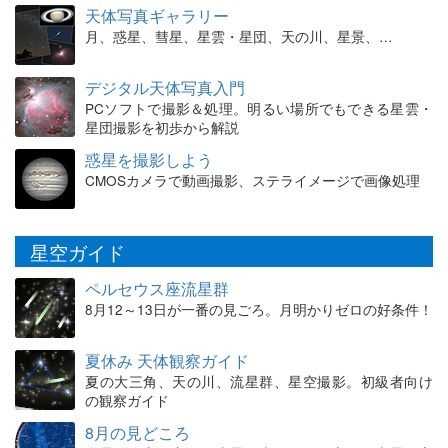
天体写真ギャラリー
月、惑星、彗星、星雲・星団、天の川、星景、…
デジタル天体写真入門
PCソフトで撮影＆処理。明るい場所でもできる星雲・
星団撮影を初歩から解説
惑星を撮影しよう
CMOSカメラで動画撮影、ステライメージで画像処理
星空ガイド
ペルセウス座流星群
8月12～13日が一番の見ごろ。月明かりゼロの好条件！
夏休み 天体観察ガイド
夏の大三角、天の川、流星群、星空撮影。初級者向け
の観察ガイド
8月の見どころ