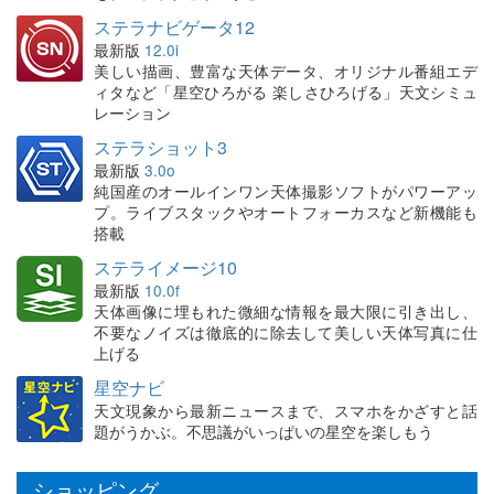
ステラナビゲータ12
最新版
12.0i
美しい描画、豊富な天体データ、オリジナル番組エデ
ィタなど「星空ひろがる 楽しさひろげる」天文シミュ
レーション
ステラショット3
最新版
3.0o
純国産のオールインワン天体撮影ソフトがパワーアッ
プ。ライブスタックやオートフォーカスなど新機能も
搭載
ステライメージ10
最新版
10.0f
天体画像に埋もれた微細な情報を最大限に引き出し、
不要なノイズは徹底的に除去して美しい天体写真に仕
上げる
星空ナビ
天文現象から最新ニュースまで、スマホをかざすと話
題がうかぶ。不思議がいっぱいの星空を楽しもう
ショッピング