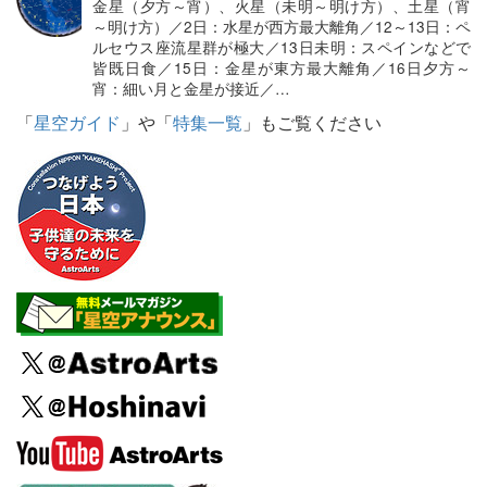
金星（夕方～宵）、火星（未明～明け方）、土星（宵
～明け方）／2日：水星が西方最大離角／12～13日：ペ
ルセウス座流星群が極大／13日未明：スペインなどで
皆既日食／15日：金星が東方最大離角／16日夕方～
宵：細い月と金星が接近／…
「
星空ガイド
」や「
特集一覧
」もご覧ください