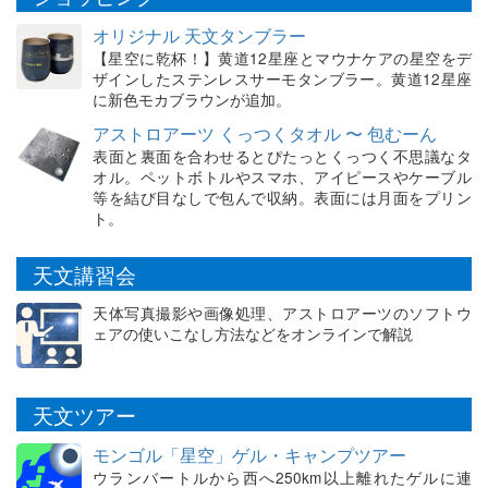
オリジナル 天文タンブラー
【星空に乾杯！】黄道12星座とマウナケアの星空をデ
ザインしたステンレスサーモタンブラー。黄道12星座
に新色モカブラウンが追加。
アストロアーツ くっつくタオル 〜 包むーん
表面と裏面を合わせるとぴたっとくっつく不思議なタ
オル。ペットボトルやスマホ、アイピースやケーブル
等を結び目なしで包んで収納。表面には月面をプリン
ト。
天文講習会
天体写真撮影や画像処理、アストロアーツのソフトウ
ェアの使いこなし方法などをオンラインで解説
天文ツアー
モンゴル「星空」ゲル・キャンプツアー
ウランバートルから西へ250km以上離れたゲルに連