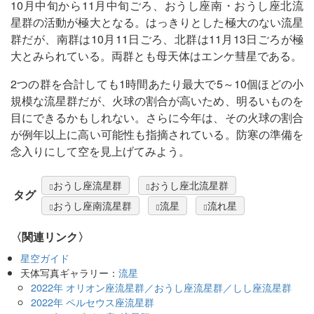
10月中旬から11月中旬ごろ、おうし座南・おうし座北流
星群の活動が極大となる。はっきりとした極大のない流星
群だが、南群は10月11日ごろ、北群は11月13日ごろが極
大とみられている。両群とも母天体はエンケ彗星である。
2つの群を合計しても1時間あたり最大で5～10個ほどの小
規模な流星群だが、火球の割合が高いため、明るいものを
目にできるかもしれない。さらに今年は、その火球の割合
が例年以上に高い可能性も指摘されている。防寒の準備を
念入りにして空を見上げてみよう。
おうし座流星群
おうし座北流星群
タグ
おうし座南流星群
流星
流れ星
〈関連リンク〉
星空ガイド
天体写真ギャラリー：
流星
2022年 オリオン座流星群／おうし座流星群／しし座流星群
2022年 ペルセウス座流星群