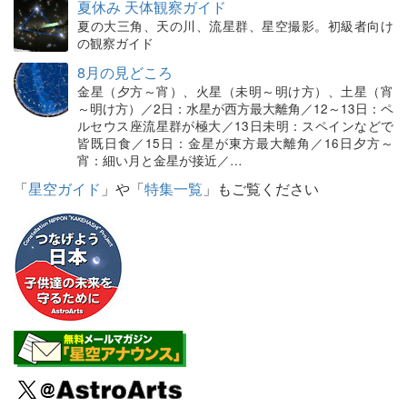
夏休み 天体観察ガイド
夏の大三角、天の川、流星群、星空撮影。初級者向け
の観察ガイド
8月の見どころ
金星（夕方～宵）、火星（未明～明け方）、土星（宵
～明け方）／2日：水星が西方最大離角／12～13日：ペ
ルセウス座流星群が極大／13日未明：スペインなどで
皆既日食／15日：金星が東方最大離角／16日夕方～
宵：細い月と金星が接近／…
「
星空ガイド
」や「
特集一覧
」もご覧ください