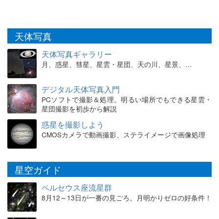
天体写真
天体写真ギャラリー
月、惑星、彗星、星雲・星団、天の川、星景、…
デジタル天体写真入門
PCソフトで撮影＆処理。明るい場所でもできる星雲・
星団撮影を初歩から解説
惑星を撮影しよう
CMOSカメラで動画撮影、ステライメージで画像処理
星空ガイド
ペルセウス座流星群
8月12～13日が一番の見ごろ。月明かりゼロの好条件！