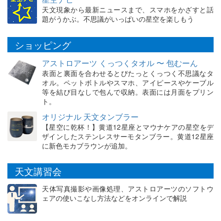
天文現象から最新ニュースまで、スマホをかざすと話
題がうかぶ。不思議がいっぱいの星空を楽しもう
ショッピング
アストロアーツ くっつくタオル 〜 包むーん
表面と裏面を合わせるとぴたっとくっつく不思議なタ
オル。ペットボトルやスマホ、アイピースやケーブル
等を結び目なしで包んで収納。表面には月面をプリン
ト。
オリジナル 天文タンブラー
【星空に乾杯！】黄道12星座とマウナケアの星空をデ
ザインしたステンレスサーモタンブラー。黄道12星座
に新色モカブラウンが追加。
天文講習会
天体写真撮影や画像処理、アストロアーツのソフトウ
ェアの使いこなし方法などをオンラインで解説