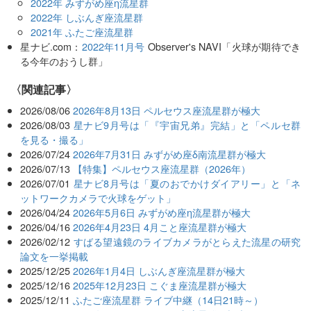
2022年 みずがめ座η流星群
2022年 しぶんぎ座流星群
2021年 ふたご座流星群
星ナビ.com：
2022年11月号
Observer's NAVI「火球が期待でき
る今年のおうし群」
関連記事
2026/08/06
2026年8月13日 ペルセウス座流星群が極大
2026/08/03
星ナビ9月号は「『宇宙兄弟』完結」と「ペルセ群
を見る・撮る」
2026/07/24
2026年7月31日 みずがめ座δ南流星群が極大
2026/07/13
【特集】ペルセウス座流星群（2026年）
2026/07/01
星ナビ8月号は「夏のおでかけダイアリー」と「ネ
ットワークカメラで火球をゲット」
2026/04/24
2026年5月6日 みずがめ座η流星群が極大
2026/04/16
2026年4月23日 4月こと座流星群が極大
2026/02/12
すばる望遠鏡のライブカメラがとらえた流星の研究
論文を一挙掲載
2025/12/25
2026年1月4日 しぶんぎ座流星群が極大
2025/12/16
2025年12月23日 こぐま座流星群が極大
2025/12/11
ふたご座流星群 ライブ中継（14日21時～）