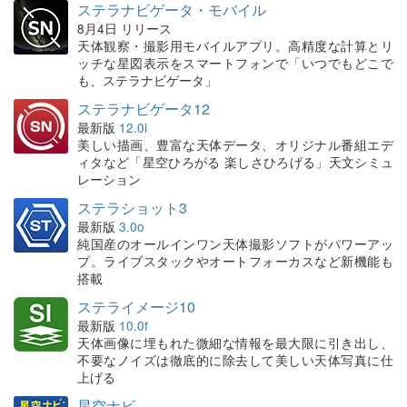
ステラナビゲータ・モバイル
8月4日 リリース
天体観察・撮影用モバイルアプリ。高精度な計算とリ
ッチな星図表示をスマートフォンで「いつでもどこで
も、ステラナビゲータ」
ステラナビゲータ12
最新版
12.0i
美しい描画、豊富な天体データ、オリジナル番組エデ
ィタなど「星空ひろがる 楽しさひろげる」天文シミュ
レーション
ステラショット3
最新版
3.0o
純国産のオールインワン天体撮影ソフトがパワーアッ
プ。ライブスタックやオートフォーカスなど新機能も
搭載
ステライメージ10
最新版
10.0f
天体画像に埋もれた微細な情報を最大限に引き出し、
不要なノイズは徹底的に除去して美しい天体写真に仕
上げる
星空ナビ