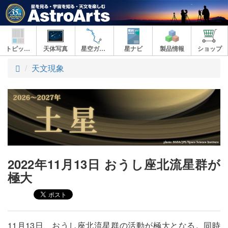
トピックス
天体写真
星空ガイド
星ナビ
製品情報
ショップ
ト
天文現象
ッ
プ
2022年11月13日 おうし座北流星群が
極大
11月13日、おうし座北流星群の活動が極大となる。同時