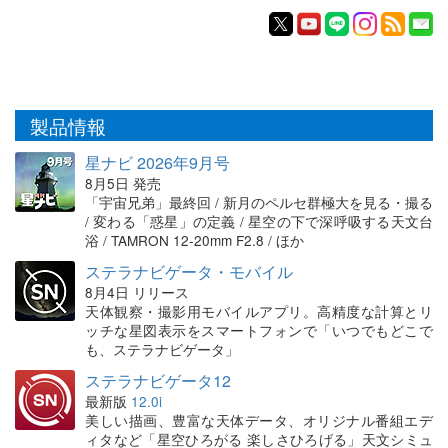
製品情報
星ナビ 2026年9月号
8月5日 発売
「宇宙兄弟」最終回 / 新月のペルセ群極大を見る・撮る
/ 変わる「惑星」の定義 / 星空の下で深呼吸する天文台
浴 / TAMRON 12-20mm F2.8 / ほか
ステラナビゲータ・モバイル
8月4日 リリース
天体観察・撮影用モバイルアプリ。高精度な計算とリ
ッチな星図表示をスマートフォンで「いつでもどこで
も、ステラナビゲータ」
ステラナビゲータ12
最新版
12.0i
美しい描画、豊富な天体データ、オリジナル番組エデ
ィタなど「星空ひろがる 楽しさひろげる」天文シミュ