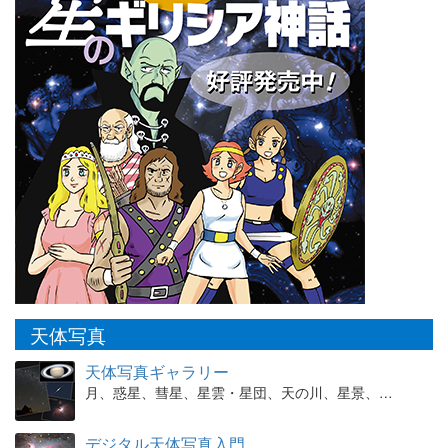
天体写真
天体写真ギャラリー
月、惑星、彗星、星雲・星団、天の川、星景、…
デジタル天体写真入門