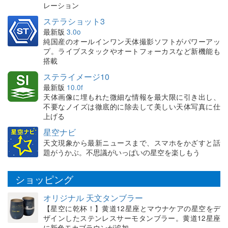
レーション
ステラショット3
最新版
3.0o
純国産のオールインワン天体撮影ソフトがパワーアッ
プ。ライブスタックやオートフォーカスなど新機能も
搭載
ステライメージ10
最新版
10.0f
天体画像に埋もれた微細な情報を最大限に引き出し、
不要なノイズは徹底的に除去して美しい天体写真に仕
上げる
星空ナビ
天文現象から最新ニュースまで、スマホをかざすと話
題がうかぶ。不思議がいっぱいの星空を楽しもう
ショッピング
オリジナル 天文タンブラー
【星空に乾杯！】黄道12星座とマウナケアの星空をデ
ザインしたステンレスサーモタンブラー。黄道12星座
に新色モカブラウンが追加。