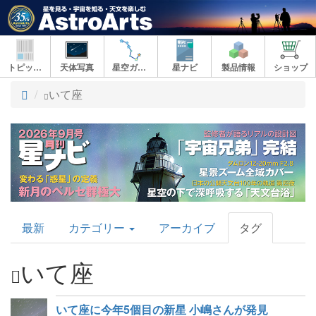
トピックス
天体写真
星空ガイド
星ナビ
製品情報
ショップ
ト
いて座
ッ
プ
AstroArts
最新
カテゴリー
アーカイブ
タグ
Topics
いて座
いて座に今年5個目の新星 小嶋さんが発見