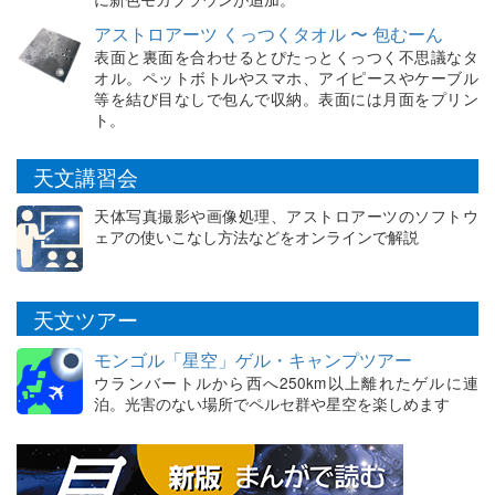
アストロアーツ くっつくタオル 〜 包むーん
表面と裏面を合わせるとぴたっとくっつく不思議なタ
オル。ペットボトルやスマホ、アイピースやケーブル
等を結び目なしで包んで収納。表面には月面をプリン
ト。
天文講習会
天体写真撮影や画像処理、アストロアーツのソフトウ
ェアの使いこなし方法などをオンラインで解説
天文ツアー
モンゴル「星空」ゲル・キャンプツアー
ウランバートルから西へ250km以上離れたゲルに連
泊。光害のない場所でペルセ群や星空を楽しめます