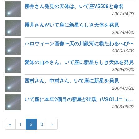
櫻井さん発見の天体は、いて座V5558と命名
2007/04/23
櫻井さんがいて座に新星らしき天体を発見
2007/04/20
ハロウィーン画像〜天の川銀河に横たわるへび〜
2006/10/30
愛知の山本さん、いて座に新星らしき天体を発見
2006/02/20
西村さん、中村さん、いて座に新星を発見
2004/03/22
いて座に本年2個目の新星が出現（VSOLJニュース）
2003/09/22
«
1
2
3
»