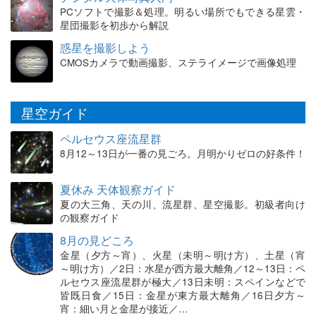
PCソフトで撮影＆処理。明るい場所でもできる星雲・
星団撮影を初歩から解説
惑星を撮影しよう
CMOSカメラで動画撮影、ステライメージで画像処理
星空ガイド
ペルセウス座流星群
8月12～13日が一番の見ごろ。月明かりゼロの好条件！
夏休み 天体観察ガイド
夏の大三角、天の川、流星群、星空撮影。初級者向け
の観察ガイド
8月の見どころ
金星（夕方～宵）、火星（未明～明け方）、土星（宵
～明け方）／2日：水星が西方最大離角／12～13日：ペ
ルセウス座流星群が極大／13日未明：スペインなどで
皆既日食／15日：金星が東方最大離角／16日夕方～
宵：細い月と金星が接近／…