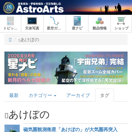
トピックス
天体写真
星空ガイド
星ナビ
製品情報
ショップ
ト
あけぼの
ッ
プ
AstroArts
最新
カテゴリー
アーカイブ
タグ
Topics
あけぼの
磁気圏観測衛星「あけぼの」が大気圏再突入