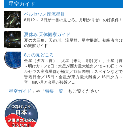
星空ガイド
ペルセウス座流星群
8月12～13日が一番の見ごろ。月明かりゼロの好条件！
夏休み 天体観察ガイド
夏の大三角、天の川、流星群、星空撮影。初級者向け
の観察ガイド
8月の見どころ
金星（夕方～宵）、火星（未明～明け方）、土星（宵
～明け方）／2日：水星が西方最大離角／12～13日：ペ
ルセウス座流星群が極大／13日未明：スペインなどで
皆既日食／15日：金星が東方最大離角／16日夕方～
宵：細い月と金星が接近／…
「
星空ガイド
」や「
特集一覧
」もご覧ください