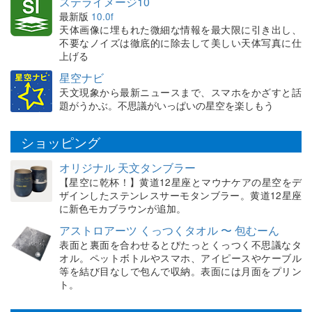
ステライメージ10
最新版
10.0f
天体画像に埋もれた微細な情報を最大限に引き出し、
不要なノイズは徹底的に除去して美しい天体写真に仕
上げる
星空ナビ
天文現象から最新ニュースまで、スマホをかざすと話
題がうかぶ。不思議がいっぱいの星空を楽しもう
ショッピング
オリジナル 天文タンブラー
【星空に乾杯！】黄道12星座とマウナケアの星空をデ
ザインしたステンレスサーモタンブラー。黄道12星座
に新色モカブラウンが追加。
アストロアーツ くっつくタオル 〜 包むーん
表面と裏面を合わせるとぴたっとくっつく不思議なタ
オル。ペットボトルやスマホ、アイピースやケーブル
等を結び目なしで包んで収納。表面には月面をプリン
ト。