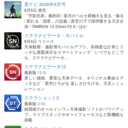
星ナビ 2026年9月号
8月5日 発売
「宇宙兄弟」最終回 / 新月のペルセ群極大を見る・撮る
/ 変わる「惑星」の定義 / 星空の下で深呼吸する天文台
浴 / TAMRON 12-20mm F2.8 / ほか
ステラナビゲータ・モバイル
8月4日 リリース
天体観察・撮影用モバイルアプリ。高精度な計算とリ
ッチな星図表示をスマートフォンで「いつでもどこで
も、ステラナビゲータ」
ステラナビゲータ12
最新版
12.0i
美しい描画、豊富な天体データ、オリジナル番組エデ
ィタなど「星空ひろがる 楽しさひろげる」天文シミュ
レーション
ステラショット3
最新版
3.0o
純国産のオールインワン天体撮影ソフトがパワーアッ
プ。ライブスタックやオートフォーカスなど新機能も
搭載