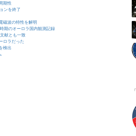
周期性
ションを終了
電磁波の特性を解明
級の時期のオーロラ国内観測記録
、文献とも一致
ーロラだった
を検出
ム