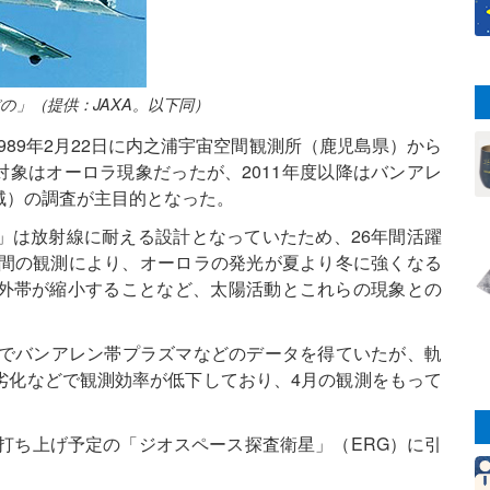
の」（提供：JAXA。以下同）
1989年2月22日に内之浦宇宙空間観測所（鹿児島県）から
測対象はオーロラ現象だったが、2011年度以降はバンアレ
域）の調査が主目的となった。
」は放射線に耐える設計となっていたため、26年間活躍
期間の観測により、オーロラの発光が夏より冬に強くなる
外帯が縮小することなど、太陽活動とこれらの現象との
種でバンアレン帯プラズマなどのデータを得ていたが、軌
劣化などで観測効率が低下しており、4月の観測をもって
に打ち上げ予定の「ジオスペース探査衛星」（ERG）に引