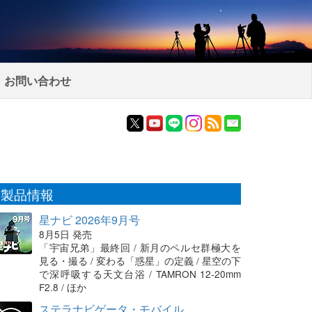
お問い合わせ
製品情報
星ナビ 2026年9月号
8月5日 発売
「宇宙兄弟」最終回 / 新月のペルセ群極大を
見る・撮る / 変わる「惑星」の定義 / 星空の下
で深呼吸する天文台浴 / TAMRON 12-20mm
F2.8 / ほか
ステラナビゲータ・モバイル