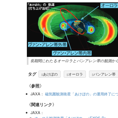
長期間にわたるオーロラとバンアレン帯の観測か
タグ
あけぼの
オーロラ
バンアレン帯
〈参照〉
JAXA：
磁気圏観測衛星「あけぼの」の運用終了に
〈関連リンク〉
JAXA：
オーロラ観測衛星「あけぼの」（EXOS-D）