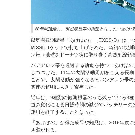
26年間活躍し、現役最長寿の衛星となった「あけぼ
磁気圏観測衛星「あけぼの」（EXOS-D）は、
M-3SIIロケットで打ち上げられた。当初の観
ン帯（地球をドーナツ状に取り巻く高放射線領
バンアレン帯を通過する軌道を持つ「あけぼの
しつづけた。11年の太陽活動周期をこえる長
ことや、太陽活動が強くなるとバンアレン帯の
関連の解明に大きく寄与した。
近年は、9種類の観測機器のうち残っている3
道の変化による日照時間の減少やバッテリーの
運用を終了することとなった。
「あけぼの」が得た成果や知見は、2016年度
き継がれる。