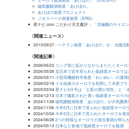
磁気圏観測衛星「あけぼの」
あけぼの衛星プロジェクト
ジオスペース探査衛星（ERG）
星ナビ.com こだわり天文書評：
「北極圏のサイエ
〈関連ニュース〉
2013/09/27 -
ベテラン衛星「あけぼの」が、太陽活
関連記事
2026/06/23
リング状に拡がりながらまたたくオーロ
2026/05/28
北日本で近年見られた低緯度オーロラは
2026/03/11
小型高機能科学衛星「れいめい」の運用
2026/02/18
イオ由来のオーロラを利用して木星プラ
2025/03/04
星ナビ4月号は「土星の環が消失」と「
2024/12/13
日本で撮影された青い低緯度オーロラの
2024/11/28
磁気圏観測衛星「あけぼの」が大気圏再
2024/11/06
今年5月に日本で見られた低緯度オーロ
2024/10/04
今年5月に日本で見られたオーロラを発
2024/06/28
2つの特殊なオーロラの発生要因が明ら
2024/05/13
日本など各地で低緯度オーロラを観測