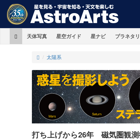
Home
天体写真
星空ガイド
星ナビ
プラネタリ
ト
太陽系
ッ
プ
打ち上げから26年 磁気圏観