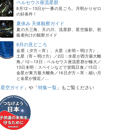
ペルセウス座流星群
8月12～13日が一番の見ごろ。月明かりゼロ
の好条件！
夏休み 天体観察ガイド
夏の大三角、天の川、流星群、星空撮影。初
級者向けの観察ガイド
8月の見どころ
金星（夕方～宵）、火星（未明～明け方）、
土星（宵～明け方）／2日：水星が西方最大離
角／12～13日：ペルセウス座流星群が極大／
13日未明：スペインなどで皆既日食／15日：
金星が東方最大離角／16日夕方～宵：細い月
と金星が接近／…
「
星空ガイド
」や「
特集一覧
」もご覧ください