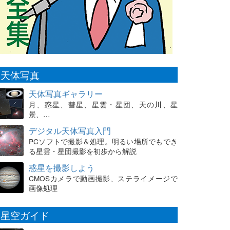
天体写真
天体写真ギャラリー
月、惑星、彗星、星雲・星団、天の川、星
景、…
デジタル天体写真入門
PCソフトで撮影＆処理。明るい場所でもでき
る星雲・星団撮影を初歩から解説
惑星を撮影しよう
CMOSカメラで動画撮影、ステライメージで
画像処理
星空ガイド