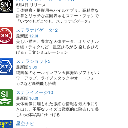
8月4日 リリース
天体観察・撮影用モバイルアプリ。高精度な
計算とリッチな星図表示をスマートフォンで
「いつでもどこでも、ステラナビゲータ」
ステラナビゲータ12
最新版
12.0i
美しい描画、豊富な天体データ、オリジナル
番組エディタなど「星空ひろがる 楽しさひろ
げる」天文シミュレーション
ステラショット3
最新版
3.0o
純国産のオールインワン天体撮影ソフトがパ
ワーアップ。ライブスタックやオートフォー
カスなど新機能も搭載
ステライメージ10
最新版
10.0f
天体画像に埋もれた微細な情報を最大限に引
き出し、不要なノイズは徹底的に除去して美
しい天体写真に仕上げる
星空ナビ