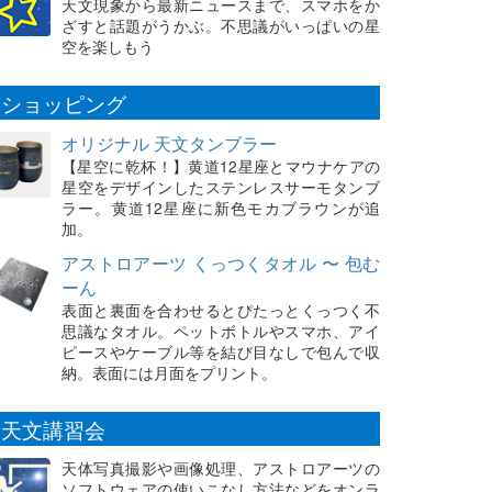
天文現象から最新ニュースまで、スマホをか
ざすと話題がうかぶ。不思議がいっぱいの星
空を楽しもう
ショッピング
オリジナル 天文タンブラー
【星空に乾杯！】黄道12星座とマウナケアの
星空をデザインしたステンレスサーモタンブ
ラー。黄道12星座に新色モカブラウンが追
加。
アストロアーツ くっつくタオル 〜 包む
ーん
表面と裏面を合わせるとぴたっとくっつく不
思議なタオル。ペットボトルやスマホ、アイ
ピースやケーブル等を結び目なしで包んで収
納。表面には月面をプリント。
天文講習会
天体写真撮影や画像処理、アストロアーツの
ソフトウェアの使いこなし方法などをオンラ