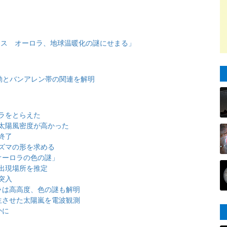
ンス オーロラ、地球温暖化の謎にせまる」
動とバンアレン帯の関連を解明
ラをとらえた
太陽風密度が高かった
終了
ズマの形を求める
オーロラの色の謎」
出現場所を推定
突入
ラは高高度、色の謎も解明
生させた太陽嵐を電波観測
かに