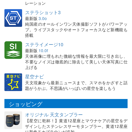
レーション
ステラショット3
最新版
3.0o
純国産のオールインワン天体撮影ソフトがパワーアッ
プ。ライブスタックやオートフォーカスなど新機能も
搭載
ステライメージ10
最新版
10.0f
天体画像に埋もれた微細な情報を最大限に引き出し、
不要なノイズは徹底的に除去して美しい天体写真に仕
上げる
星空ナビ
天文現象から最新ニュースまで、スマホをかざすと話
題がうかぶ。不思議がいっぱいの星空を楽しもう
ショッピング
オリジナル 天文タンブラー
【星空に乾杯！】黄道12星座とマウナケアの星空をデ
ザインしたステンレスサーモタンブラー。黄道12星座
に新色モカブラウンが追加。