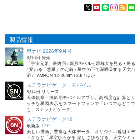
製品情報
星ナビ 2026年9月号
8月5日 発売
「宇宙兄弟」最終回 / 新月のペルセ群極大を見る・撮る
/ 変わる「惑星」の定義 / 星空の下で深呼吸する天文台
浴 / TAMRON 12-20mm F2.8 / ほか
ステラナビゲータ・モバイル
8月4日 リリース
天体観察・撮影用モバイルアプリ。高精度な計算とリ
ッチな星図表示をスマートフォンで「いつでもどこで
も、ステラナビゲータ」
ステラナビゲータ12
最新版
12.0i
美しい描画、豊富な天体データ、オリジナル番組エデ
ィタなど「星空ひろがる 楽しさひろげる」天文シミュ