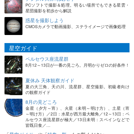
PCソフトで撮影＆処理。明るい場所でもできる星雲・
星団撮影を初歩から解説
惑星を撮影しよう
CMOSカメラで動画撮影、ステライメージで画像処理
星空ガイド
ペルセウス座流星群
8月12～13日が一番の見ごろ。月明かりゼロの好条件！
夏休み 天体観察ガイド
夏の大三角、天の川、流星群、星空撮影。初級者向け
の観察ガイド
8月の見どころ
金星（夕方～宵）、火星（未明～明け方）、土星（宵
～明け方）／2日：水星が西方最大離角／12～13日：ペ
ルセウス座流星群が極大／13日未明：スペインなどで
皆既日食／…