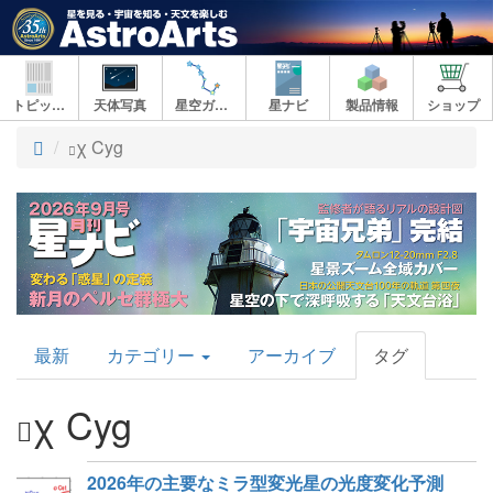
トピックス
天体写真
星空ガイド
星ナビ
製品情報
ショップ
ト
χ Cyg
ッ
プ
AstroArts
最新
カテゴリー
アーカイブ
タグ
Topics
χ Cyg
2026年の主要なミラ型変光星の光度変化予測