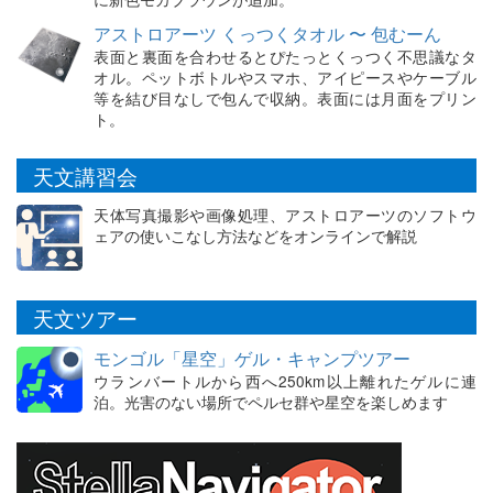
アストロアーツ くっつくタオル 〜 包むーん
表面と裏面を合わせるとぴたっとくっつく不思議なタ
オル。ペットボトルやスマホ、アイピースやケーブル
等を結び目なしで包んで収納。表面には月面をプリン
ト。
天文講習会
天体写真撮影や画像処理、アストロアーツのソフトウ
ェアの使いこなし方法などをオンラインで解説
天文ツアー
モンゴル「星空」ゲル・キャンプツアー
ウランバートルから西へ250km以上離れたゲルに連
泊。光害のない場所でペルセ群や星空を楽しめます