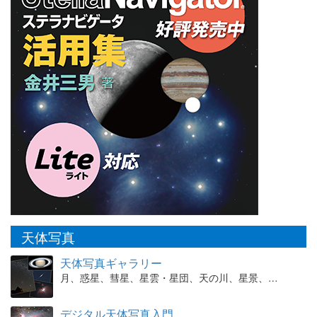
天体写真
天体写真ギャラリー
月、惑星、彗星、星雲・星団、天の川、星景、…
デジタル天体写真入門