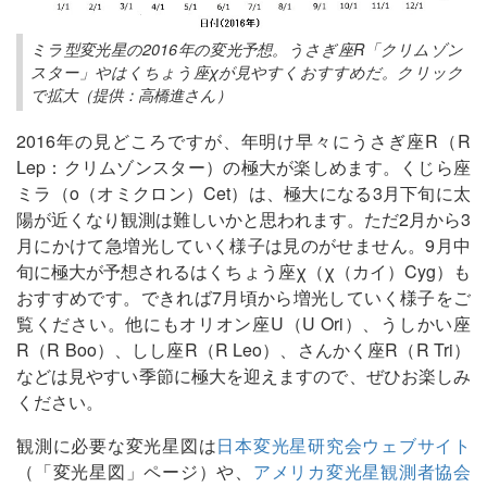
ミラ型変光星の2016年の変光予想。うさぎ座R「クリムゾン
スター」やはくちょう座χが見やすくおすすめだ。クリック
で拡大（提供：高橋進さん）
2016年の見どころですが、年明け早々にうさぎ座R（R
Lep：クリムゾンスター）の極大が楽しめます。くじら座
ミラ（ο（オミクロン）Cet）は、極大になる3月下旬に太
陽が近くなり観測は難しいかと思われます。ただ2月から3
月にかけて急増光していく様子は見のがせません。9月中
旬に極大が予想されるはくちょう座χ（χ（カイ）Cyg）も
おすすめです。できれば7月頃から増光していく様子をご
覧ください。他にもオリオン座U（U Ori）、うしかい座
R（R Boo）、しし座R（R Leo）、さんかく座R（R Tri）
などは見やすい季節に極大を迎えますので、ぜひお楽しみ
ください。
観測に必要な変光星図は
日本変光星研究会ウェブサイト
（「変光星図」ページ）や、
アメリカ変光星観測者協会