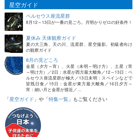
星空ガイド
ペルセウス座流星群
8月12～13日が一番の見ごろ。月明かりゼロの好条件！
夏休み 天体観察ガイド
夏の大三角、天の川、流星群、星空撮影。初級者向け
の観察ガイド
8月の見どころ
金星（夕方～宵）、火星（未明～明け方）、土星（宵
～明け方）／2日：水星が西方最大離角／12～13日：ペ
ルセウス座流星群が極大／13日未明：スペインなどで
皆既日食／15日：金星が東方最大離角／16日夕方～
宵：細い月と金星が接近／…
「
星空ガイド
」や「
特集一覧
」もご覧ください