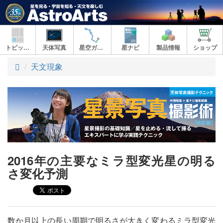
トピックス
天体写真
星空ガイド
星ナビ
製品情報
ショップ
ト
天文現象
ッ
プ
2016年の主要なミラ型変光星の明る
さ変化予測
数か月以上の長い周期で明るさが大きく変わるミラ型変光