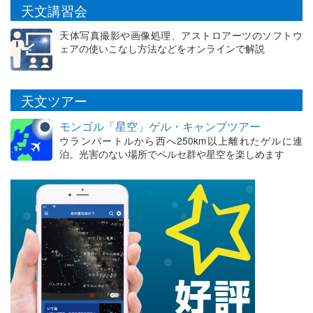
天文講習会
天体写真撮影や画像処理、アストロアーツのソフトウ
ェアの使いこなし方法などをオンラインで解説
天文ツアー
モンゴル「星空」ゲル・キャンプツアー
ウランバートルから西へ250km以上離れたゲルに連
泊。光害のない場所でペルセ群や星空を楽しめます