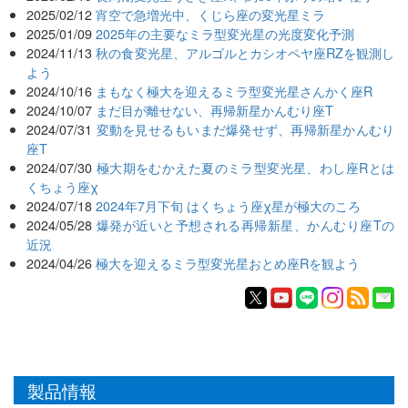
2025/02/12
宵空で急増光中、くじら座の変光星ミラ
2025/01/09
2025年の主要なミラ型変光星の光度変化予測
2024/11/13
秋の食変光星、アルゴルとカシオペヤ座RZを観測し
よう
2024/10/16
まもなく極大を迎えるミラ型変光星さんかく座R
2024/10/07
まだ目が離せない、再帰新星かんむり座T
2024/07/31
変動を見せるもいまだ爆発せず、再帰新星かんむり
座T
2024/07/30
極大期をむかえた夏のミラ型変光星、わし座Rとは
くちょう座χ
2024/07/18
2024年7月下旬 はくちょう座χ星が極大のころ
2024/05/28
爆発が近いと予想される再帰新星、かんむり座Tの
近況
2024/04/26
極大を迎えるミラ型変光星おとめ座Rを観よう
製品情報