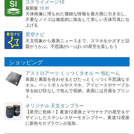
ステライメージ10
最新版
10.0f
天体画像に埋もれた微細な情報を最大限に引き出し、
不要なノイズは徹底的に除去して美しい天体写真に仕
上げる
星空ナビ
天文現象から最新ニュースまで、スマホをかざすと話
題がうかぶ。不思議がいっぱいの星空を楽しもう
ショッピング
アストロアーツ くっつくタオル 〜 包むーん
表面と裏面を合わせるとぴたっとくっつく不思議なタ
オル。ペットボトルやスマホ、アイピースやケーブル
等を結び目なしで包んで収納。表面には月面をプリン
ト。
オリジナル 天文タンブラー
【星空に乾杯！】黄道12星座とマウナケアの星空をデ
ザインしたステンレスサーモタンブラー。黄道12星座
に新色モカブラウンが追加。