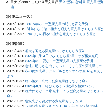
星ナビ.com：こだわり天文書評
天体観測の教科書 変光星観測
編
〈関連ニュース〉
2015/01/05 -
2015年のミラ型変光星の明るさ変化予測
2014/07/18 -
近年になく暗い極大を迎えた変光星はくちょう座χ
2013/05/07 -
7年ぶりの明るい極大を迎えたはくちょう座χ
関連記事
2026/04/07
極大を迎える変光星いっかくじゅう座X
2026/01/16
2026年1月24日ごろ くじら座ο星ミラが極大光度
2026/01/05
2026年の主要なミラ型変光星の光度変化予測
2025/12/23
急速に明るさを増していく、くじら座の変光星ミラ
2025/10/20
秋の食変光星、アルゴルとカシオペヤ座RZを観測し
よう
2025/10/07
暗い極大に終わった変光星はくちょう座χ
2025/08/14
2025年8月下旬 はくちょう座χ星が極大のころ
2025/07/28
極大に向かって増光中、ミラ型変光星のはくちょう
座χ
2025/03/31
急減光から復光する変光星おうし座SU
2025/02/19
長周期変光星うさぎ座R、約30年ぶりの暗い極小