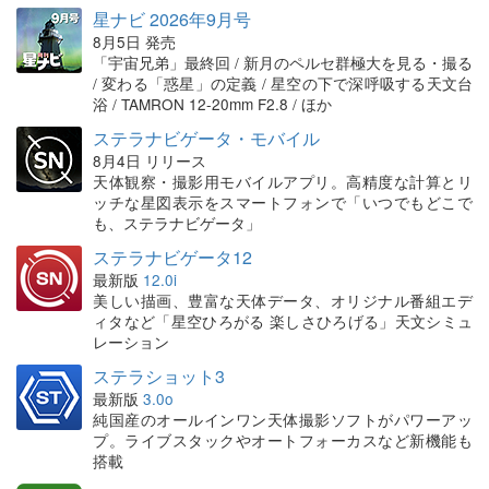
星ナビ 2026年9月号
8月5日 発売
「宇宙兄弟」最終回 / 新月のペルセ群極大を見る・撮る
/ 変わる「惑星」の定義 / 星空の下で深呼吸する天文台
浴 / TAMRON 12-20mm F2.8 / ほか
ステラナビゲータ・モバイル
8月4日 リリース
天体観察・撮影用モバイルアプリ。高精度な計算とリ
ッチな星図表示をスマートフォンで「いつでもどこで
も、ステラナビゲータ」
ステラナビゲータ12
最新版
12.0i
美しい描画、豊富な天体データ、オリジナル番組エデ
ィタなど「星空ひろがる 楽しさひろげる」天文シミュ
レーション
ステラショット3
最新版
3.0o
純国産のオールインワン天体撮影ソフトがパワーアッ
プ。ライブスタックやオートフォーカスなど新機能も
搭載