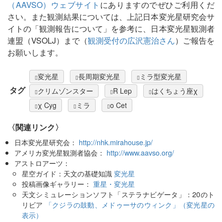
（AAVSO）ウェブサイト
にありますのでぜひご利用くだ
さい。また観測結果については、上記日本変光星研究会サ
イトの「観測報告について」を参考に、日本変光星観測者
連盟（VSOLJ）まで（
観測受付の広沢憲治さん
）ご報告を
お願いします。
変光星
長周期変光星
ミラ型変光星
タグ
クリムゾンスター
R Lep
はくちょう座χ
χ Cyg
ミラ
ο Cet
〈関連リンク〉
日本変光星研究会：
http://nhk.mirahouse.jp/
アメリカ変光星観測者協会：
http://www.aavso.org/
アストロアーツ：
星空ガイド：天文の基礎知識
変光星
投稿画像ギャラリー：
重星・変光星
天文シミュレーションソフト「ステラナビゲータ」：20のト
リビア
「クジラの鼓動、メドゥーサのウィンク」（変光星の
表示）