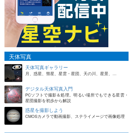
天体写真
天体写真ギャラリー
月、惑星、彗星、星雲・星団、天の川、星景、…
デジタル天体写真入門
PCソフトで撮影＆処理。明るい場所でもできる星雲・
星団撮影を初歩から解説
惑星を撮影しよう
CMOSカメラで動画撮影、ステライメージで画像処理