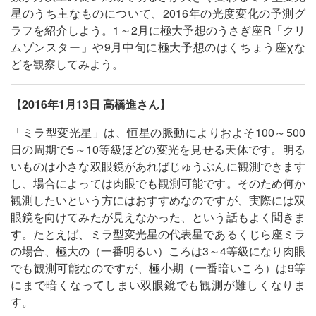
星のうち主なものについて、2016年の光度変化の予測グ
ラフを紹介しよう。1～2月に極大予想のうさぎ座R「クリ
ムゾンスター」や9月中旬に極大予想のはくちょう座χな
どを観察してみよう。
【2016年1月13日 高橋進さん】
「ミラ型変光星」は、恒星の脈動によりおよそ100～500
日の周期で5～10等級ほどの変光を見せる天体です。明る
いものは小さな双眼鏡があればじゅうぶんに観測できます
し、場合によっては肉眼でも観測可能です。そのため何か
観測したいという方にはおすすめなのですが、実際には双
眼鏡を向けてみたが見えなかった、という話もよく聞きま
す。たとえば、ミラ型変光星の代表星であるくじら座ミラ
の場合、極大の（一番明るい）ころは3～4等級になり肉眼
でも観測可能なのですが、極小期（一番暗いころ）は9等
にまで暗くなってしまい双眼鏡でも観測が難しくなりま
す。