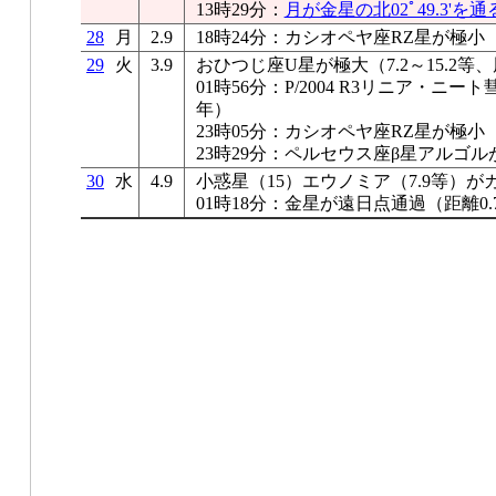
13時29分：
月が金星の北02ﾟ49.3'を通
28
月
2.9
18時24分：カシオペヤ座RZ星が極小
29
火
3.9
おひつじ座U星が極大（7.2～15.2等、
01時56分：P/2004 R3リニア・ニ
年）
23時05分：カシオペヤ座RZ星が極小
23時29分：ペルセウス座β星アルゴル
30
水
4.9
小惑星（15）エウノミア（7.9等）
01時18分：金星が遠日点通過（距離0.