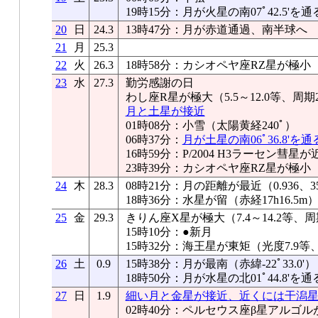
19時15分：月が火星の南07ﾟ42.5'を通
20
日
24.3
13時47分：月が赤道通過、南半球へ
21
月
25.3
22
火
26.3
18時58分：カシオペヤ座RZ星が極小
23
水
27.3
勤労感謝の日
わし座R星が極大（5.5～12.0等、周期
月と土星が接近
01時08分：小雪（太陽黄経240ﾟ）
06時37分：
月が土星の南06ﾟ36.8'を通
16時59分：P/2004 H3ラーセン彗
23時39分：カシオペヤ座RZ星が極小
24
木
28.3
08時21分：月の距離が最近（0.936、35
18時36分：水星が留（赤経17h16.5m
25
金
29.3
きりん座X星が極大（7.4～14.2等、周
15時10分：●新月
15時32分：海王星が東矩（光度7.9等、
26
土
0.9
15時38分：月が最南（赤緯-22ﾟ33.0'）
18時50分：月が水星の北01ﾟ44.8'を通
27
日
1.9
細い月と金星が接近、近くには干潟
02時40分：ペルセウス座β星アルゴル