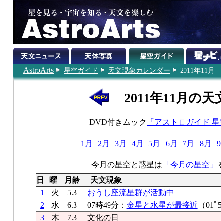
AstroArts
星空ガイド
天文現象カレンダー
2011年11月
2011年11月の
DVD付きムック
『アストロガイド 
1月
2月
3月
4月
5月
6月
7月
8月
今月の星空と惑星は
「今月の星空」
日
曜
月齢
天文現象
1
火
5.3
おうし座流星群が活動中
2
水
6.3
07時49分：
金星と水星が最接近
（01ﾟ5
3
木
7.3
文化の日