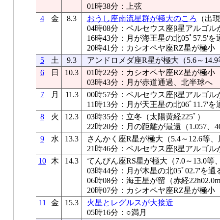
01時38分：上弦
4
金
8.3
おうし座南流星群が極大のころ
（出現
04時08分：ペルセウス座β星アルゴル
16時43分：月が海王星の北05ﾟ57.5'を
20時41分：カシオペヤ座RZ星が極小
5
土
9.3
アンドロメダ座R星が極大（5.6～14.9
6
日
10.3
01時22分：カシオペヤ座RZ星が極小
03時43分：月が赤道通過、北半球へ
7
月
11.3
00時57分：ペルセウス座β星アルゴル
11時13分：月が天王星の北06ﾟ11.7'を
8
火
12.3
03時35分：立冬（太陽黄経225ﾟ）
22時20分：月の距離が最遠（1.057、40
9
水
13.3
さんかく座R星が極大（5.4～12.6等、
21時46分：ペルセウス座β星アルゴル
10
木
14.3
てんびん座RS星が極大（7.0～13.0等
03時44分：月が木星の北05ﾟ02.7'を通
06時08分：海王星が留（赤経22h02.0
20時07分：カシオペヤ座RZ星が極小
11
金
15.3
火星とレグルスが大接近
05時16分：○満月