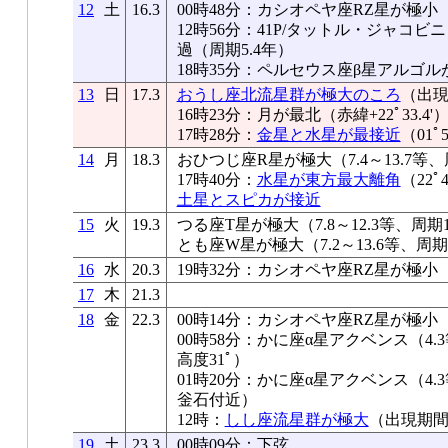
12
土
16.3
00時48分：カシオペヤ座RZ星が極小
12時56分：41P/タットル・ジャコ
過（周期5.4年）
18時35分：ペルセウス座β星アルゴル
13
日
17.3
おうし座北流星群が極大のころ
（出現
16時23分：月が最北（赤緯+22ﾟ33.4'
17時28分：
金星と水星が最接近
（01ﾟ5
14
月
18.3
おひつじ座R星が極大（7.4～13.7等、
17時40分：
水星が東方最大離角
（22ﾟ
土星とスピカが接近
15
火
19.3
つる座T星が極大（7.8～12.3等、周期
とも座W星が極大（7.2～13.6等、周期
16
水
20.3
19時32分：カシオペヤ座RZ星が極小
17
木
21.3
18
金
22.3
00時14分：カシオペヤ座RZ星が極小
00時58分：かに座α星アクベンス（4
高度31ﾟ）
01時20分：かに座α星アクベンス（4
釡石付近）
12時：
しし座流星群が極大
（出現期間1
19
土
23.3
00時09分：下弦