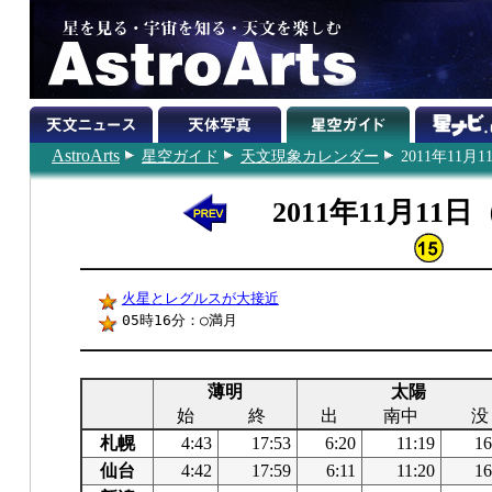
AstroArts
星空ガイド
天文現象カレンダー
2011年11月1
2011年11月11
火星とレグルスが大接近
05時16分：○満月
薄明
太陽
始
終
出
南中
没
札幌
4:43
17:53
6:20
11:19
16
仙台
4:42
17:59
6:11
11:20
16