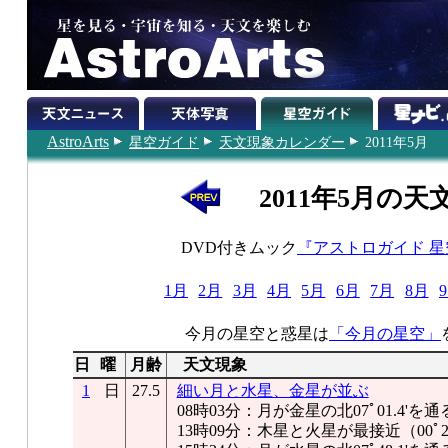
AstroArts
星空ガイド
天文現象カレンダー
2011年5月
2011年5月の天
DVD付きムック
『アストロガイド 
1月
2月
3月
4月
5月
6月
7月
8月
今月の星空と惑星は
「今月の星空」
日
曜
月齢
天文現象
1
日
27.5
細い月と水星、金星が並ぶ
08時03分：月が金星の北07ﾟ01.4'を通
13時09分：木星と火星が最接近（00ﾟ21