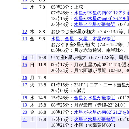
11
水
7.8
05時33分：上弦
07時46分：
水星が木星の南02ﾟ12.2'を
18時15分：
金星が木星の南00ﾟ36.7'を
23時48分：
木星と金星が最接近
（00ﾟ3
12
木
8.8
おひつじ座R星が極大（7.4～13.7等、
13
金
9.8
水星、金星、火星、木星が接近
おおぐま座S星が極大（7.4～12.7等、
05時06分：月が赤道通過、南半球へ
14
土
10.8
いて座R星が極大（6.7～12.8等、周期
15
日
11.8
00時17分：月が土星の南08ﾟ11.7'を通
20時24分：月の距離が最近（0.942、36
16
月
12.8
17
火
13.8
01時15分：231P/リニア・ニート彗
20時09分：○満月
18
水
14.8
15時46分：
金星と水星が最接近
（01ﾟ2
19
木
15.8
08時25分：月が最南（赤緯-23ﾟ24.0'）
20
金
16.8
10時17分：
水星が火星の南02ﾟ21.2'を
21
土
17.8
17時15分：
火星と水星が最接近
（02ﾟ0
18時21分：小満（太陽黄経60ﾟ）