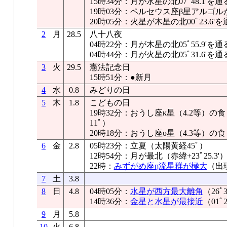
15時34分：月が水星の北07ﾟ48.1'を通
19時03分：ペルセウス座β星アルゴル
20時05分：火星が木星の北00ﾟ23.6'を
2
月
28.5
八十八夜
04時22分：月が木星の北05ﾟ55.9'を通
04時44分：月が火星の北05ﾟ31.6'を通
3
火
29.5
憲法記念日
15時51分：●新月
4
水
0.8
みどりの日
5
木
1.8
こどもの日
19時32分：おうし座κ星（4.2等）
11ﾟ）
20時18分：おうし座υ星（4.3等）の
6
金
2.8
05時23分：立夏（太陽黄経45ﾟ）
12時54分：月が最北（赤緯+23ﾟ25.3'
22時：
みずがめ座η流星群が極大
（出
7
土
3.8
8
日
4.8
04時05分：
水星が西方最大離角
（26ﾟ
14時36分：
金星と水星が最接近
（01ﾟ2
9
月
5.8
10
火
6.8