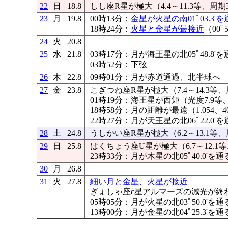
22
日
18.8
しし座R星が極大（4.4～11.3等、周期
23
月
19.8
00時13分：
金星が火星の南01ﾟ03.3'を
18時24分：
火星と金星が最接近
（00ﾟ5
24
火
20.8
25
水
21.8
03時17分：月が海王星の北05ﾟ48.8'を
03時52分：下弦
26
木
22.8
09時01分：月が赤道通過、北半球へ
27
金
23.8
こぎつね座R星が極大（7.4～14.3等、
01時19分：海王星が西矩（光度7.9等、
18時58分：月の距離が最遠（1.054、40
22時27分：月が天王星の北06ﾟ22.0'を
28
土
24.8
うしかい座R星が極大（6.2～13.1等、
29
日
25.8
はくちょう座U星が極大（6.7～12.1等
23時33分：月が木星の北05ﾟ40.0'を通
30
月
26.8
31
火
27.8
細い月と金星、火星が接近
ぎょしゃ座ε星アルマーズの減光が終わる
05時05分：月が火星の北03ﾟ50.0'を通
13時00分：月が金星の北04ﾟ25.3'を通