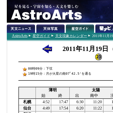
AstroArts
星空ガイド
天文現象カレンダー
2011年11月1
2011年11月19
00時09分：下弦
19時15分：月が火星の南07ﾟ42.5'を通る
薄明
太陽
始
終
出
南中
札幌
4:52
17:47
6:30
11:20
仙台
4:49
17:54
6:20
11:22