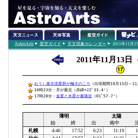
AstroArts
星空ガイド
天文現象カレンダー
2011年11月1
2011年11月13
おうし座北流星群が極大のころ
（出現期間10月15日～11
16時23分：月が最北（赤緯+22ﾟ33.4'）
17時28分：
金星と水星が最接近
（01ﾟ57.7'）
薄明
太陽
始
終
出
南中
札幌
4:46
17:52
6:23
11:19
1