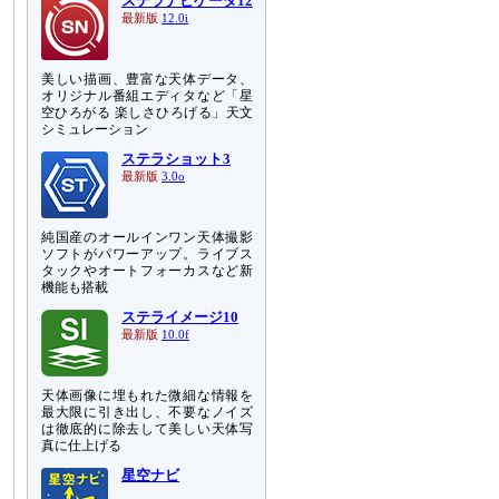
ステラナビゲータ12
最新版
12.0i
美しい描画、豊富な天体データ、
オリジナル番組エディタなど「星
空ひろがる 楽しさひろげる」天文
シミュレーション
ステラショット3
最新版
3.0o
純国産のオールインワン天体撮影
ソフトがパワーアップ。ライブス
タックやオートフォーカスなど新
機能も搭載
ステライメージ10
最新版
10.0f
天体画像に埋もれた微細な情報を
最大限に引き出し、不要なノイズ
は徹底的に除去して美しい天体写
真に仕上げる
星空ナビ