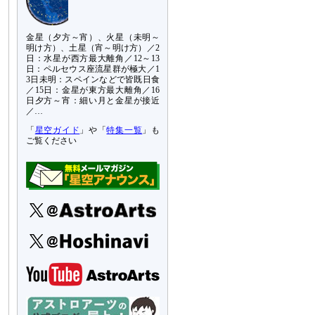
金星（夕方～宵）、火星（未明～
明け方）、土星（宵～明け方）／2
日：水星が西方最大離角／12～13
日：ペルセウス座流星群が極大／1
3日未明：スペインなどで皆既日食
／15日：金星が東方最大離角／16
日夕方～宵：細い月と金星が接近
／…
「
星空ガイド
」や「
特集一覧
」も
ご覧ください