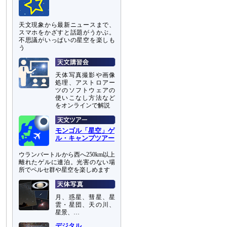
天文現象から最新ニュースまで、
スマホをかざすと話題がうかぶ。
不思議がいっぱいの星空を楽しも
う
天体写真撮影や画像
処理、アストロアー
ツのソフトウェアの
使いこなし方法など
をオンラインで解説
モンゴル「星空」ゲ
ル・キャンプツアー
ウランバートルから西へ250km以上
離れたゲルに連泊。光害のない場
所でペルセ群や星空を楽しめます
月、惑星、彗星、星
雲・星団、天の川、
星景、…
デジタル