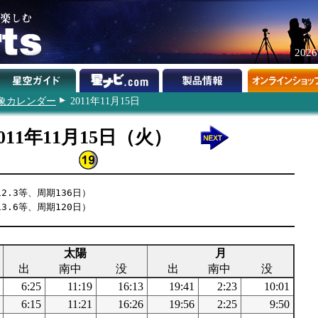
202
象カレンダー
2011年11月15日
2011年11月15日（火）
2.3等、周期136日）
3.6等、周期120日）
太陽
月
出
南中
没
出
南中
没
6:25
11:19
16:13
19:41
2:23
10:01
6:15
11:21
16:26
19:56
2:25
9:50