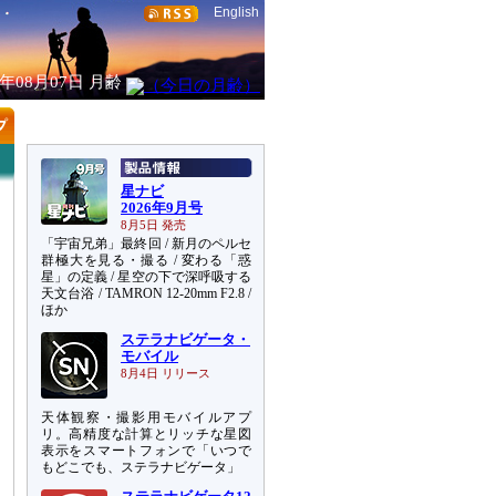
English
6年08月07日
月齢
星ナビ
2026年9月号
8月5日 発売
「宇宙兄弟」最終回 / 新月のペルセ
群極大を見る・撮る / 変わる「惑
星」の定義 / 星空の下で深呼吸する
天文台浴 / TAMRON 12-20mm F2.8 /
ほか
ステラナビゲータ・
モバイル
8月4日 リリース
天体観察・撮影用モバイルアプ
リ。高精度な計算とリッチな星図
表示をスマートフォンで「いつで
もどこでも、ステラナビゲータ」