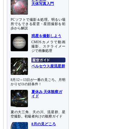
天体写真入門
PCソフトで撮影＆処理。明るい場
所でもできる星雲・星団撮影を初
歩から解説
惑星を撮影しよう
CMOSカメラで動画
撮影、ステライメー
ジで画像処理
ペルセウス座流星群
8月12～13日が一番の見ごろ。月明
かりゼロの好条件！
夏休み 天体観察ガ
イド
夏の大三角、天の川、流星群、星
空撮影。初級者向けの観察ガイド
8月の見どころ