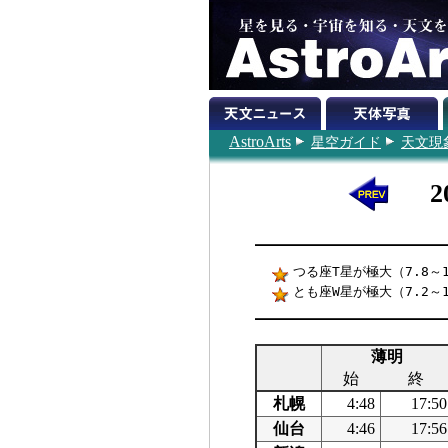
AstroArts
星空ガイド
天文現
つる座T星が極大（7.8～1
とも座W星が極大（7.2～1
薄明
始
終
札幌
4:48
17:50
仙台
4:46
17:56