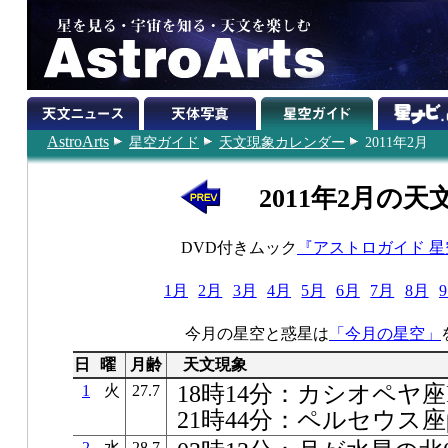
AstroArts
星空ガイド
天文現象カレンダー
2011年2月
2011年2月の天
DVD付きムック
『アストロガイド 
1月
2月
3月
4月
5月
6月
7月
8月
今月の星空と惑星は
「今月の星空」
日
曜
月齢
天文現象
18時14分：カシオペヤ
1
火
27.7
21時44分：ペルセウス
2
水
28.7