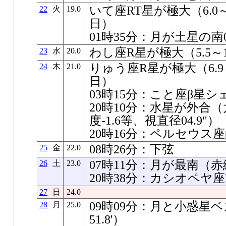
いて座RT星が極大（6.0～
22
火
19.0
日）
01時35分：月が土星の南08
わし座R星が極大（5.5～1
23
水
20.0
りゅう座R星が極大（6.9～
24
木
21.0
日）
03時15分：こと座β星
20時10分：水星が外合（太
度-1.6等、視直径04.9"）
20時16分：ペルセウス
08時26分：下弦
25
金
22.0
07時11分：月が最南（赤緯-2
26
土
23.0
20時38分：カシオペヤ
27
日
24.0
09時09分：月と小惑星ベ
28
月
25.0
51.8'）