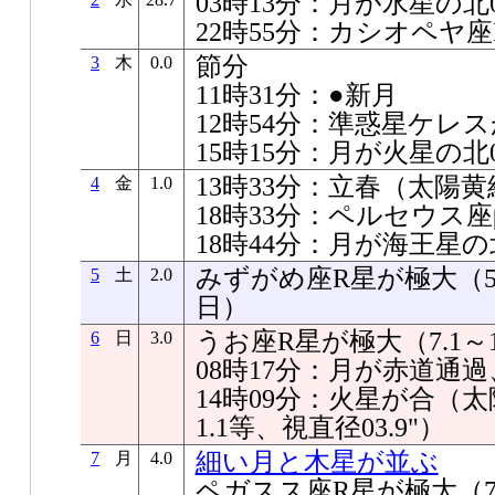
03時13分：月が水星の北03
22時55分：カシオペヤ
節分
3
木
0.0
11時31分：●新月
12時54分：準惑星ケレ
15時15分：月が火星の北04
13時33分：立春（太陽黄経
4
金
1.0
18時33分：ペルセウス
18時44分：月が海王星の北0
みずがめ座R星が極大（5.8
5
土
2.0
日）
うお座R星が極大（7.1～1
6
日
3.0
08時17分：月が赤道通
14時09分：火星が合（太陽
1.1等、視直径03.9"）
細い月と木星が並ぶ
7
月
4.0
ペガスス座R星が極大（7.1