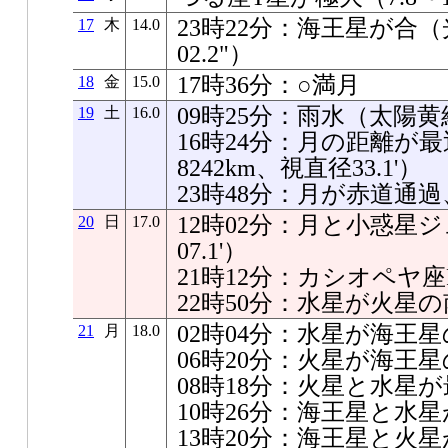
23時22分：海王星が合（
17
木
14.0
02.2"）
17時36分：○満月
18
金
15.0
09時25分：雨水（太陽黄経
19
土
16.0
16時24分：月の距離が最近
8242km、視直径33.1'）
23時48分：月が赤道通
12時02分：月と小惑星ジ
20
日
17.0
07.1'）
21時12分：カシオペヤ
22時50分：水星が火星の南0
02時04分：水星が海王星の南
21
月
18.0
06時20分：火星が海王星の南
08時18分：火星と水星が最接
10時26分：海王星と水星が
13時20分：海王星と火星が