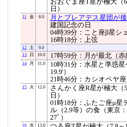
おおぐま座T星が極大（6.6
日）
月とプレアデス星団が接
11
金
8.0
建国記念の日
04時39分：こと座β星
16時18分：上弦
12
土
9.0
17時59分：月が最北（赤緯+
13
日
10.0
10時31分：水星と準惑星
14
月
11.0
19.9'）
21時46分：カシオペヤ
さんかく座R星が極大（5.4
15
火
12.0
日）
01時18分：ふたご座μ
ル（2.9等）の食（東京
27ﾟ）
つる座T星が極大（7.8～1
16
水
13.0