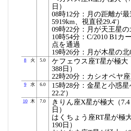
日）
08時12分：月の距離が最遠
5919km、視直径29.4'）
09時22分：月が天王星の北0
10時54分：C/2010 
点を通過
19時26分：月が木星の北06
ケフェウス座T星が極大（5
8
火
5.0
388日）
22時20分：カシオペヤ
15時28分：金星と小惑星
9
水
6.0
22.2'）
きりん座X星が極大（7.4～
10
木
7.0
日）
はくちょう座RT星が極大（
190日）