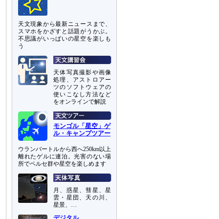
天文現象から最新ニュースまで、
スマホをかざすと話題がうかぶ。
不思議がいっぱいの星空を楽しも
う
天体写真撮影や画像
処理、アストロアー
ツのソフトウェアの
使いこなし方法など
をオンラインで解説
モンゴル「星空」ゲ
ル・キャンプツアー
ウランバートルから西へ250km以上
離れたゲルに連泊。光害のない場
所でペルセ群や星空を楽しめます
月、惑星、彗星、星
雲・星団、天の川、
星景、…
デジタル