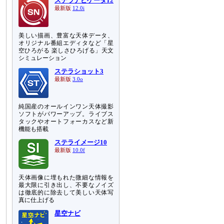
ステラナビゲータ12
最新版
12.0i
美しい描画、豊富な天体データ、
オリジナル番組エディタなど「星
空ひろがる 楽しさひろげる」天文
シミュレーション
ステラショット3
最新版
3.0o
純国産のオールインワン天体撮影
ソフトがパワーアップ。ライブス
タックやオートフォーカスなど新
機能も搭載
ステライメージ10
最新版
10.0f
天体画像に埋もれた微細な情報を
最大限に引き出し、不要なノイズ
は徹底的に除去して美しい天体写
真に仕上げる
星空ナビ