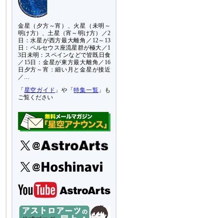
金星（夕方～宵）、火星（未明～
明け方）、土星（宵～明け方）／2
日：水星が西方最大離角／12～13
日：ペルセウス座流星群が極大／1
3日未明：スペインなどで皆既日食
／15日：金星が東方最大離角／16
日夕方～宵：細い月と金星が接近
／…
「
星空ガイド
」や「
特集一覧
」も
ご覧ください