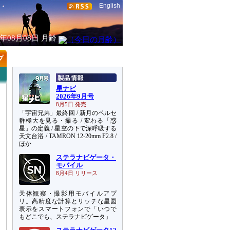
English
6年08月08日
月齢
星ナビ
2026年9月号
8月5日 発売
「宇宙兄弟」最終回 / 新月のペルセ
群極大を見る・撮る / 変わる「惑
星」の定義 / 星空の下で深呼吸する
天文台浴 / TAMRON 12-20mm F2.8 /
ほか
ステラナビゲータ・
モバイル
8月4日 リリース
天体観察・撮影用モバイルアプ
リ。高精度な計算とリッチな星図
表示をスマートフォンで「いつで
もどこでも、ステラナビゲータ」