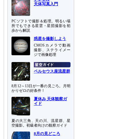
天体写真入門
PCソフトで撮影＆処理。明るい場
所でもできる星雲・星団撮影を初
歩から解説
惑星を撮影しよう
CMOSカメラで動画
撮影、ステライメー
ジで画像処理
ペルセウス座流星群
8月12～13日が一番の見ごろ。月明
かりゼロの好条件！
夏休み 天体観察ガ
イド
夏の大三角、天の川、流星群、星
空撮影。初級者向けの観察ガイド
8月の見どころ