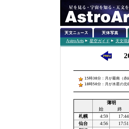
AstroArts
星空ガイド
天文現
15時38分：月が最南（赤緯-
18時50分：月が水星の北0
薄明
始
終
札幌
4:59
17:44
仙台
4:56
17:51