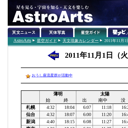
AstroArts
星空ガイド
天文現象カレンダー
2011年11月1
2011年11月1日（
おうし座流星群が活動中
薄明
太陽
始
終
出
南中
没
札幌
4:32
18:04
6:07
11:18
16:
仙台
4:32
18:07
6:00
11:20
16:
新潟
4:40
18:15
6:08
11:27
16: