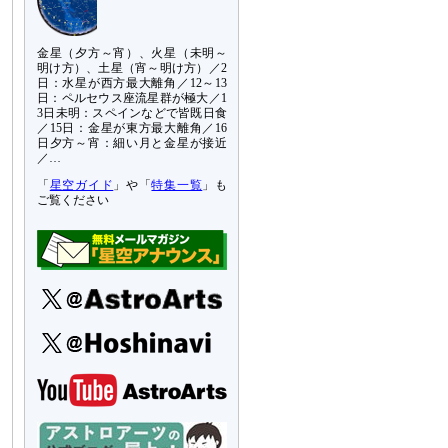
金星（夕方～宵）、火星（未明～
明け方）、土星（宵～明け方）／2
日：水星が西方最大離角／12～13
日：ペルセウス座流星群が極大／1
3日未明：スペインなどで皆既日食
／15日：金星が東方最大離角／16
日夕方～宵：細い月と金星が接近
／…
「
星空ガイド
」や「
特集一覧
」も
ご覧ください