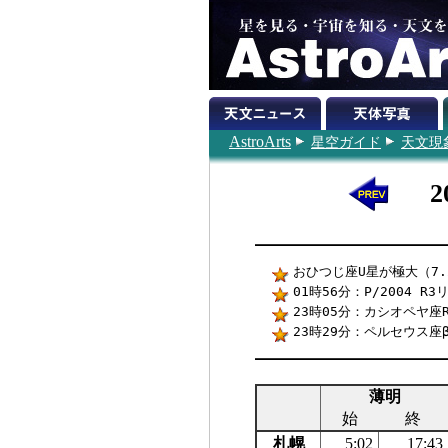
AstroArts
星空ガイド
天文現
おひつじ座U星が極大（7.2
01時56分：P/2004 
23時05分：カシオペヤ座
23時29分：ペルセウス座
薄明
始
終
札幌
5:02
17:43