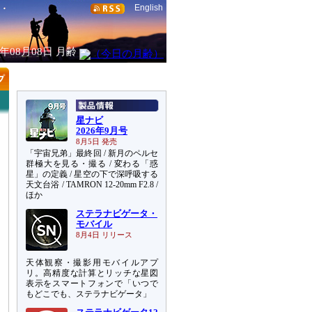
English
6年08月08日
月齢
星ナビ
2026年9月号
8月5日 発売
「宇宙兄弟」最終回 / 新月のペルセ
群極大を見る・撮る / 変わる「惑
星」の定義 / 星空の下で深呼吸する
天文台浴 / TAMRON 12-20mm F2.8 /
ほか
ステラナビゲータ・
モバイル
8月4日 リリース
天体観察・撮影用モバイルアプ
リ。高精度な計算とリッチな星図
表示をスマートフォンで「いつで
もどこでも、ステラナビゲータ」