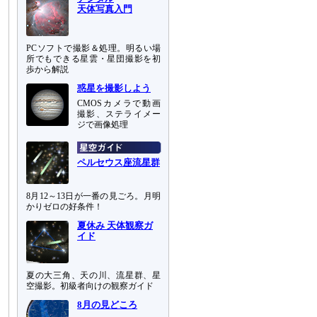
天体写真入門
PCソフトで撮影＆処理。明るい場
所でもできる星雲・星団撮影を初
歩から解説
惑星を撮影しよう
CMOSカメラで動画
撮影、ステライメー
ジで画像処理
ペルセウス座流星群
8月12～13日が一番の見ごろ。月明
かりゼロの好条件！
夏休み 天体観察ガ
イド
夏の大三角、天の川、流星群、星
空撮影。初級者向けの観察ガイド
8月の見どころ