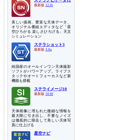
ステラナビゲータ12
最新版
12.0i
美しい描画、豊富な天体データ、
オリジナル番組エディタなど「星
空ひろがる 楽しさひろげる」天文
シミュレーション
ステラショット3
最新版
3.0o
純国産のオールインワン天体撮影
ソフトがパワーアップ。ライブス
タックやオートフォーカスなど新
機能も搭載
ステライメージ10
最新版
10.0f
天体画像に埋もれた微細な情報を
最大限に引き出し、不要なノイズ
は徹底的に除去して美しい天体写
真に仕上げる
星空ナビ