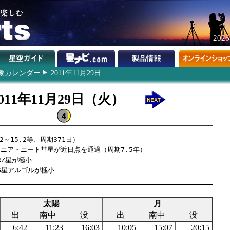
202
象カレンダー
2011年11月29日
2011年11月29日（火）
～15.2等、周期371日）
R3リニア・ニート彗星が近日点を通過（周期7.5年）
RZ星が極小
β星アルゴルが極小
太陽
月
出
南中
没
出
南中
没
6:42
11:23
16:03
10:05
15:07
20:15