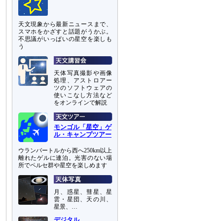
天文現象から最新ニュースまで、
スマホをかざすと話題がうかぶ。
不思議がいっぱいの星空を楽しも
う
天体写真撮影や画像
処理、アストロアー
ツのソフトウェアの
使いこなし方法など
をオンラインで解説
モンゴル「星空」ゲ
ル・キャンプツアー
ウランバートルから西へ250km以上
離れたゲルに連泊。光害のない場
所でペルセ群や星空を楽しめます
月、惑星、彗星、星
雲・星団、天の川、
星景、…
デジタル