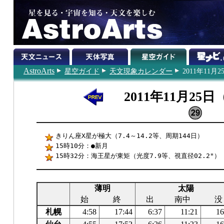
AstroArts
星空ガイド
天文現象カレンダー
2011年11月2
2011年11月25
きりん座X星が極大（7.4～14.2等、周期144日）
15時10分：●新月
15時32分：海王星が東矩（光度7.9等、視直径02.2"）
薄明
太陽
始
終
出
南中
没
札幌
4:58
17:44
6:37
11:21
16