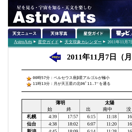
AstroArts
星空ガイド
天文現象カレンダー
2011年11月7
2011年11月7日（
00時57分：ペルセウス座β星アルゴルが極小
11時13分：月が天王星の北06ﾟ11.7'を通る
薄明
太陽
始
終
出
南中
没
札幌
4:39
17:57
6:15
11:18
16
仙台
4:38
18:02
6:07
11:20
16
新潟
4:45
18:09
6:14
11:28
16