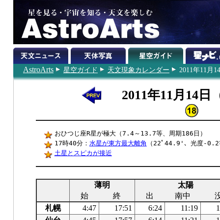
AstroArts
星空ガイド
天文現象カレンダー
2011年11月1
2011年11月14
おひつじ座R星が極大（7.4～13.7等、周期186日）
17時40分：
水星が東方最大離角
（22ﾟ44.9'、光度-0.
土星とスピカが接近
薄明
太陽
始
終
出
南中
札幌
4:47
17:51
6:24
11:19
1