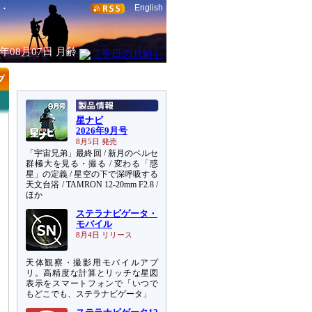
English
6年08月07日
月齢
星ナビ
2026年9月号
8月5日 発売
「宇宙兄弟」最終回 / 新月のペルセ
群極大を見る・撮る / 変わる「惑
星」の定義 / 星空の下で深呼吸する
天文台浴 / TAMRON 12-20mm F2.8 /
ほか
ステラナビゲータ・
モバイル
8月4日 リリース
天体観察・撮影用モバイルアプ
リ。高精度な計算とリッチな星図
表示をスマートフォンで「いつで
もどこでも、ステラナビゲータ」