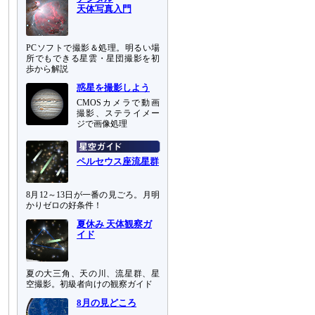
天体写真入門
PCソフトで撮影＆処理。明るい場
所でもできる星雲・星団撮影を初
歩から解説
惑星を撮影しよう
CMOSカメラで動画
撮影、ステライメー
ジで画像処理
ペルセウス座流星群
8月12～13日が一番の見ごろ。月明
かりゼロの好条件！
夏休み 天体観察ガ
イド
夏の大三角、天の川、流星群、星
空撮影。初級者向けの観察ガイド
8月の見どころ