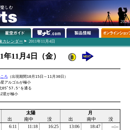
202
象カレンダー
2011年11月4日
11年11月4日（金）
のころ
（出現期間10月15日～11月30日）
β星アルゴルが極小
05ﾟ57.5'を通る
RZ星が極小
太陽
月
出
南中
没
出
南中
没
6:11
11:18
16:25
13:06
18:47
--:--