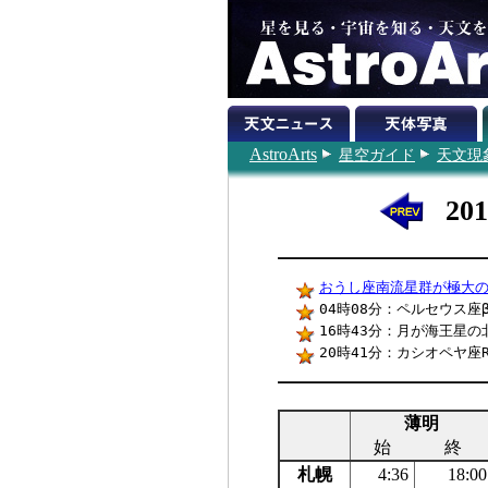
AstroArts
星空ガイド
天文現
20
おうし座南流星群が極大
04時08分：ペルセウス座
16時43分：月が海王星の北
20時41分：カシオペヤ座
薄明
始
終
札幌
4:36
18:00