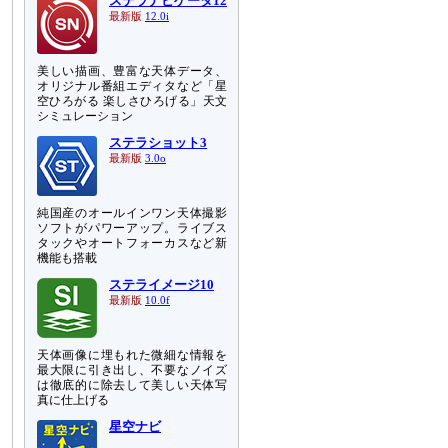
ステラナビゲータ12
最新版
12.0i
美しい描画、豊富な天体データ、
オリジナル番組エディタなど「星
空ひろがる 楽しさひろげる」天文
シミュレーション
ステラショット3
最新版
3.0o
純国産のオールインワン天体撮影
ソフトがパワーアップ。ライブス
タックやオートフォーカスなど新
機能も搭載
ステライメージ10
最新版
10.0f
天体画像に埋もれた微細な情報を
最大限に引き出し、不要なノイズ
は徹底的に除去して美しい天体写
真に仕上げる
星空ナビ