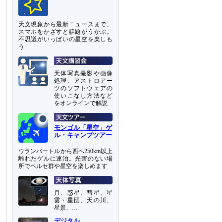
天文現象から最新ニュースまで、
スマホをかざすと話題がうかぶ。
不思議がいっぱいの星空を楽しも
う
天体写真撮影や画像
処理、アストロアー
ツのソフトウェアの
使いこなし方法など
をオンラインで解説
モンゴル「星空」ゲ
ル・キャンプツアー
ウランバートルから西へ250km以上
離れたゲルに連泊。光害のない場
所でペルセ群や星空を楽しめます
月、惑星、彗星、星
雲・星団、天の川、
星景、…
デジタル