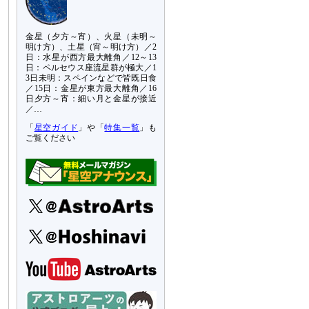
金星（夕方～宵）、火星（未明～
明け方）、土星（宵～明け方）／2
日：水星が西方最大離角／12～13
日：ペルセウス座流星群が極大／1
3日未明：スペインなどで皆既日食
／15日：金星が東方最大離角／16
日夕方～宵：細い月と金星が接近
／…
「
星空ガイド
」や「
特集一覧
」も
ご覧ください