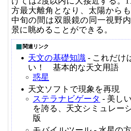
けては2度以内に大接近する。1
方最大離角となり、太陽からも
中旬の間は双眼鏡の同一視野
景に眺めることができる。
関連リンク
天文の基礎知識
- これだ
い！ 基本的な天文用語
惑星
天文ソフトで現象を再現
ステラナビゲータ
- 美し
を誇る、天文シミュレー
版
モバイルツール - 水星の