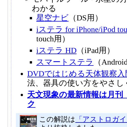
わかる
星空ナビ
（DS用）
iステラ for iPhone/iPod to
touch用）
iステラ HD
（iPad用）
スマートステラ
（Andro
DVDではじめる天体観察入
法、器具の使い方をやさし
天文現象の最新情報は月刊
ク
この解説は
「アストロガイド